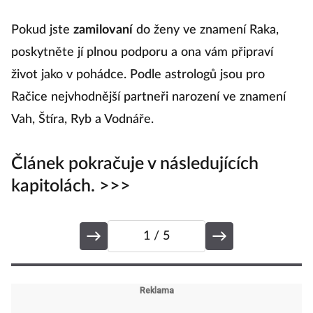
pr
Pokud jste
zamilovaní
do ženy ve znamení Raka,
s
poskytněte jí plnou podporu a ona vám připraví
h
život jako v pohádce. Podle astrologů jsou pro
Račice nejvhodnější partneři narození ve znamení
Vah, Štíra, Ryb a Vodnáře.
Článek pokračuje v následujících
kapitolách. >>>
1
/ 5