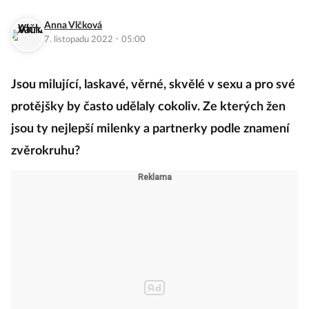
Anna Vlčková
·
7. listopadu 2022
05:00
Jsou milující, laskavé, věrné, skvělé v sexu a pro své
protějšky by často udělaly cokoliv. Ze kterých žen
jsou ty nejlepší milenky a partnerky podle znamení
zvěrokruhu?