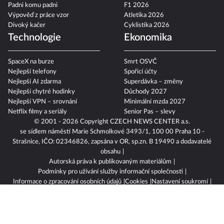
Padni komu padni
F1 2026
Výpověď z práce vzor
Atletika 2026
Divoký kačer
Cyklistika 2026
Technologie
Ekonomika
SpaceX na burze
Smrt OSVČ
Nejlepší telefony
Spořicí účty
Nejlepší AI zdarma
Superdávka – změny
Nejlepší chytré hodinky
Důchody 2027
Nejlepší VPN – srovnání
Minimální mzda 2027
Netflix filmy a seriály
Senior Pas – slevy
© 2001 - 2026 Copyright
CZECH NEWS CENTER a.s.
se sídlem náměstí Marie Schmolkové 3493/1, 100 00 Praha 10 -
Strašnice, IČO: 02346826, zapsána v OR, sp.zn. B 19490 a dodavatelé
obsahu
Autorská práva k publikovaným materiálům
Podmínky pro užívání služby informační společnosti
Informace o zpracování osobních údajů
Cookies
Nastavení soukromí
Vlastnická struktura
Jednotná kontaktní místa / Single Points of Contact
Etický kodex
Povinně zveřejňované informace