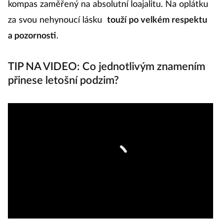
kompas zaměřený na absolutní loajalitu. Na oplátku
a 
za svou nehynoucí lásku
touží po velkém respektu
p
a pozornosti
.
uz
ne
TIP NA VIDEO: Co jednotlivým znamením
přinese letošní podzim?
P
V
ka
n
r