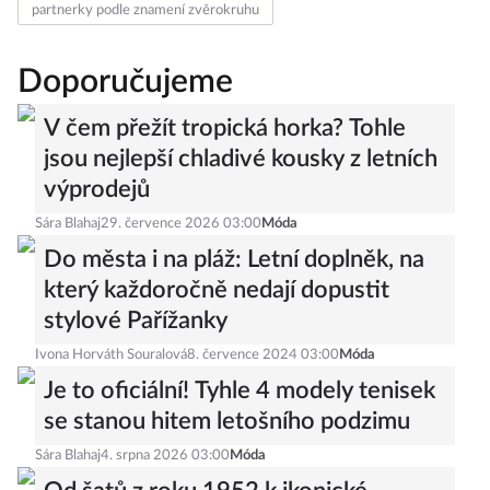
partnerky podle znamení zvěrokruhu
Doporučujeme
V čem přežít tropická horka? Tohle
jsou nejlepší chladivé kousky z letních
výprodejů
Sára Blahaj
29. července 2026 03:00
Móda
Do města i na pláž: Letní doplněk, na
který každoročně nedají dopustit
stylové Pařížanky
Ivona Horváth Souralová
8. července 2024 03:00
Móda
Je to oficiální! Tyhle 4 modely tenisek
se stanou hitem letošního podzimu
Sára Blahaj
4. srpna 2026 03:00
Móda