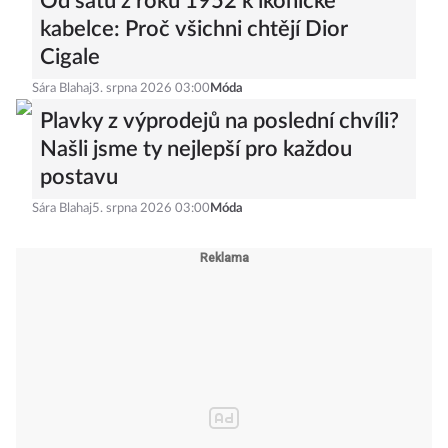
Od šatů z roku 1952 k ikonické
kabelce: Proč všichni chtějí Dior
Cigale
Sára Blahaj
3. srpna 2026 03:00
Móda
Plavky z výprodejů na poslední chvíli?
Našli jsme ty nejlepší pro každou
postavu
Sára Blahaj
5. srpna 2026 03:00
Móda