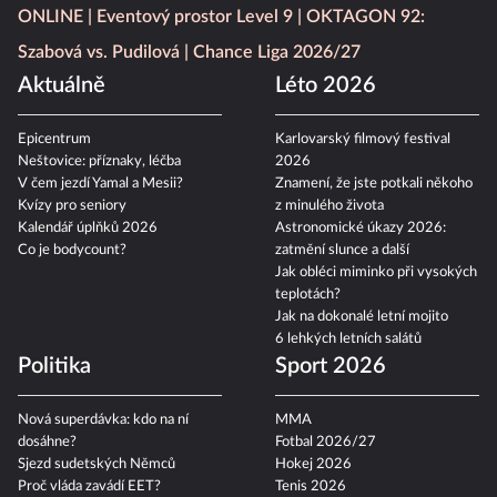
ONLINE
Eventový prostor Level 9
OKTAGON 92:
Szabová vs. Pudilová
Chance Liga 2026/27
Aktuálně
Léto 2026
Epicentrum
Karlovarský filmový festival
Neštovice: příznaky, léčba
2026
V čem jezdí Yamal a Mesii?
Znamení, že jste potkali někoho
Kvízy pro seniory
z minulého života
Kalendář úplňků 2026
Astronomické úkazy 2026:
Co je bodycount?
zatmění slunce a další
Jak obléci miminko při vysokých
teplotách?
Jak na dokonalé letní mojito
6 lehkých letních salátů
Politika
Sport 2026
Nová superdávka: kdo na ní
MMA
dosáhne?
Fotbal 2026/27
Sjezd sudetských Němců
Hokej 2026
Proč vláda zavádí EET?
Tenis 2026