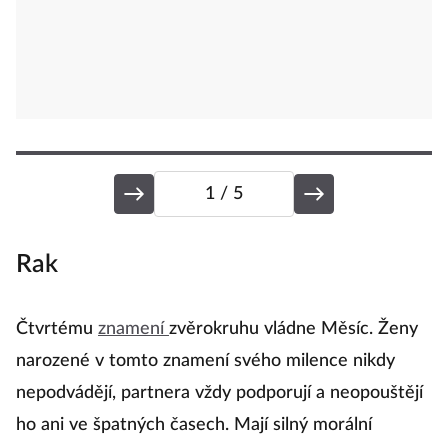
1
/ 5
Rak
V
Čtvrtému
znamení
zvěrokruhu vládne Měsíc. Ženy
Ž
narozené v tomto znamení svého milence nikdy
to
nepodvádějí, partnera vždy podporují a neopouštějí
O
ho ani ve špatných časech. Mají silný morální
v