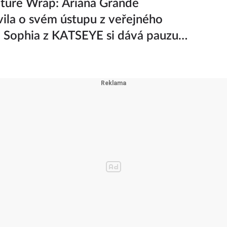
ture Wrap: Ariana Grande
ila o svém ústupu z veřejného
a Sophia z KATSEYE si dává pauzu
iny