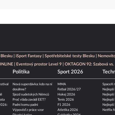
 Blesku
iSport Fantasy
Spotřebitelské testy Blesku
Nemovito
 ONLINE
Eventový prostor Level 9
OKTAGON 92: Szabová vs. 
Politika
Sport 2026
Techn
stival
Nová superdávka: kdo na ní
MMA
SpaceX n
dosáhne?
Fotbal 2026/27
Nejlepší
li
Sjezd sudetských Němců
Hokej 2026
Nejlepší
ota
Proč vláda zavádí EET?
Tenis 2026
Nejlepší
2026:
Padni komu padni
F1 2026
Nejlepší
Výpověď z práce vzor
Atletika 2026
Netflix f