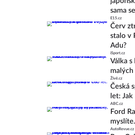
japonsk
sama s
E15.cz
Červ ztr
stalo v
Adu?
iSport.cz
Válka s
malých 
Živě.cz
Česká s
let: Ja
ABC.cz
Ford Ran
myslíte
AutoRevue.cz