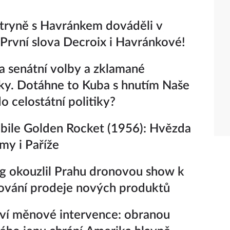
tryně s Havránkem dováděli v
 První slova Decroix i Havránkové!
a senátní volby a zklamané
ky. Dotáhne to Kuba s hnutím Naše
o celostátní politiky?
ile Golden Rocket (1956): Hvězda
y i Paříže
 okouzlil Prahu dronovou show k
ování prodeje nových produktů
ví měnové intervence: obranou