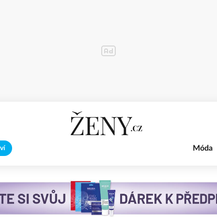
Móda
ví