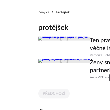
Zeny.cz
Protějšek
protějšek
Ten pra
věčné l
Veronika Tich
Ženy sn
partner
Anna Vlčková
PŘEDCHOZÍ