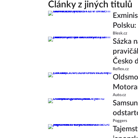
Články z jiných titulů
Exminis
Polsku:
Blesk.cz
Sázka n
pravičá
Česko d
Reflex.cz
Oldsmob
Motoram
Auto.cz
Samsung
odstart
Poggers
Tajemst