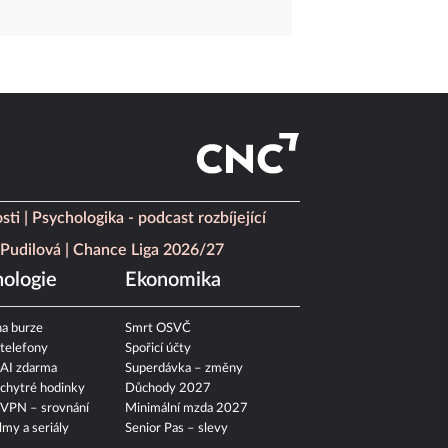
sti
Psychologika - podcast rozbíjející
Pudilová
Chance Liga 2026/27
ologie
Ekonomika
a burze
Smrt OSVČ
 telefony
Spořicí účty
 AI zdarma
Superdávka – změny
 chytré hodinky
Důchody 2027
 VPN – srovnání
Minimální mzda 2027
ilmy a seriály
Senior Pas – slevy