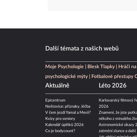
Další témata z našich webů
Moje Psychologie
Blesk Tlapky
Hráči na
psychologické mýty
Fotbalové přestupy
Aktuálně
Léto 2026
Epicentrum
Karlovarský filmový fe
Neštovice: příznaky, léčba
2026
V čem jezdí Yamal a Mesii?
Znamení, že jste potka
Kvízy pro seniory
někoho z minulého živ
Kalendář úplňků 2026
Astronomické úkazy 
Co je bodycount?
zatmění slunce a další