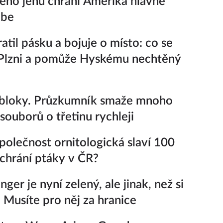
ého jenu chrání Amerika hlavně
ebe
atil pásku a bojuje o místo: co se
 Plzni a pomůže Hyskému nechtěný
 bloky. Průzkumník smaže mnoho
souborů o třetinu rychleji
polečnost ornitologická slaví 100
k chrání ptáky v ČR?
ger je nyní zelený, ale jinak, než si
. Musíte pro něj za hranice