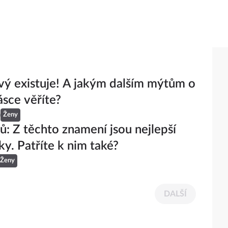
vý existuje! A jakým dalším mýtům o
ásce věříte?
á
Ženy
ů: Z těchto znamení jsou nejlepší
ky. Patříte k nim také?
Ženy
DALŠÍ