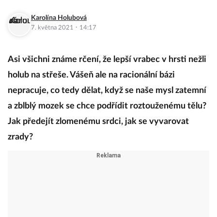
Karolína Holubová
·
7. května 2021
14:17
Asi všichni známe rčení, že lepší vrabec v hrsti nežli
holub na střeše. Vášeň ale na racionální bázi
nepracuje, co tedy dělat, když se naše mysl zatemní
a zblblý mozek se chce podřídit roztouženému tělu?
Jak předejít zlomenému srdci, jak se vyvarovat
zrady?