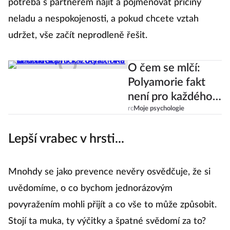
potřeba s partnerem najít a pojmenovat příčiny
neladu a nespokojenosti, a pokud chcete vztah
udržet, vše začít neprodleně řešit.
O čem se mlčí:
Polyamorie fakt
není pro každého,
říká sexkoučka
rc
Moje psychologie
Lepší vrabec v hrsti...
Mnohdy se jako prevence nevěry osvědčuje, že si
uvědomíme, o co bychom jednorázovým
povyražením mohli přijít a co vše to může způsobit.
Stojí ta muka, ty výčitky a špatné svědomí za to?