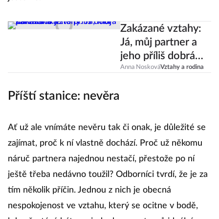
Zakázané vztahy:
Já, můj partner a
jeho příliš dobrá
kamarádka
Anna Nosková
Vztahy a rodina
Příští stanice: nevěra
Ať už ale vnímáte nevěru tak či onak, je důležité se
zajímat, proč k ní vlastně dochází. Proč už někomu
náruč partnera najednou nestačí, přestože po ní
ještě třeba nedávno toužil? Odborníci tvrdí, že je za
tím několik příčin. Jednou z nich je obecná
nespokojenost ve vztahu, který se ocitne v bodě,