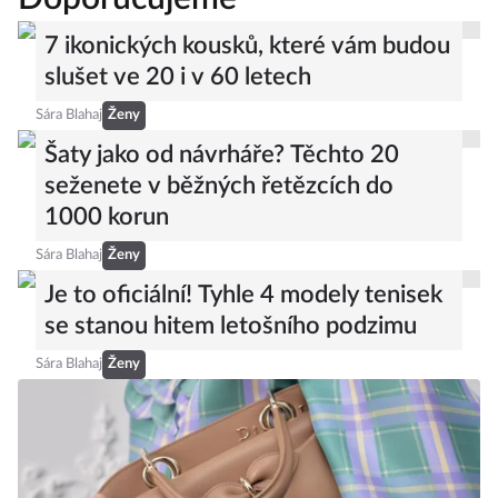
7 ikonických kousků, které vám budou
slušet ve 20 i v 60 letech
Sára Blahaj
Ženy
Šaty jako od návrháře? Těchto 20
seženete v běžných řetězcích do
1000 korun
Sára Blahaj
Ženy
Je to oficiální! Tyhle 4 modely tenisek
se stanou hitem letošního podzimu
Sára Blahaj
Ženy