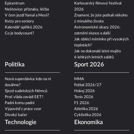
Epicentrum
Karlovarský filmový festival
Neštovice: příznaky, léčba
2026
V čem jezdí Yamal a Mesii?
Znamení, že jste potkali někoho
Kvízy pro seniory
z minulého života
Kalendář úplňků 2026
Astronomické úkazy 2026:
Co je bodycount?
zatmění slunce a další
Jak obléci miminko při vysokých
teplotách?
Jak na dokonalé letní mojito
6 lehkých letních salátů
Politika
Sport 2026
Nová superdávka: kdo na ní
MMA
dosáhne?
Fotbal 2026/27
Sjezd sudetských Němců
Hokej 2026
Proč vláda zavádí EET?
Tenis 2026
Padni komu padni
F1 2026
Výpověď z práce vzor
Atletika 2026
Divoký kačer
Cyklistika 2026
Technologie
Ekonomika