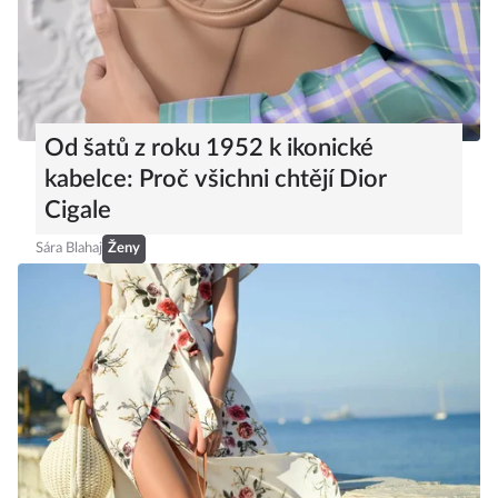
Od šatů z roku 1952 k ikonické
kabelce: Proč všichni chtějí Dior
Cigale
Sára Blahaj
Ženy