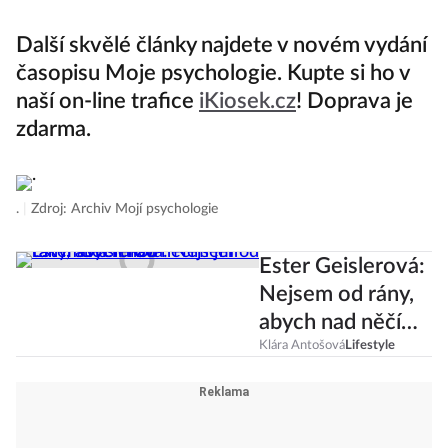
Další skvělé články najdete v novém vydání
časopisu Moje psychologie. Kupte si ho v
naší on-line trafice
iKiosek.cz
! Doprava je
zdarma.
.
|
Zdroj: Archiv Mojí psychologie
Ester Geislerová:
Nejsem od rány,
abych nad něčím
jen tak mávla
Klára Antošová
Lifestyle
rukou