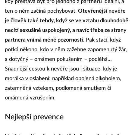
kdy přestává být pro jednoho z partnerů ideální, a
ten o něm začíná pochybovat.
Otevřenější nevěře
je člověk také tehdy, když se ve vztahu dlouhodobě
necítí sexuálně uspokojený, a navíc třeba ze strany
partnera vnímá méně pozornosti.
Pak stačí, když
potká někoho, kdo v něm zažehne zapomenutý žár,
a dotyčný – omámen pokušením – podléhá…
Snadnější cestou k nevěře jsou i situace, kdy je
morálka v oslabení: například opojená alkoholem,
zatemněná vztekem, podlomená smutkem či
omámená vzrušením.
Nejlepší prevence