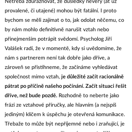
Netřeba zdůrazňovat, že důsledky nevěry (ať už
provalené, či utajené) mohou být fatální. I proto
bychom se měli zajímat o to, jak odolat něčemu, co
by nám mohlo definitivně narušit vztah nebo
přinejmenším potrápit svědomí. Psycholog Jiří
Valášek radí, že v momentě, kdy si uvědomíme, že
nám s partnerem není tak dobře jako dříve, a
zároveň se přistihneme, že začínáme vyhledávat
společnost mimo vztah,
je důležité začít racionálně
pátrat po příčině našeho počínání. Začít situaci řešit
dříve, než bude pozdě.
Rozhodně to neberte jako
frázi ze vztahové příručky, ale hlavním (a nejspíš
jediným) klíčem k úspěchu je otevřená komunikace.
Třebaže to může být nepříjemné nebo i zraňující, je