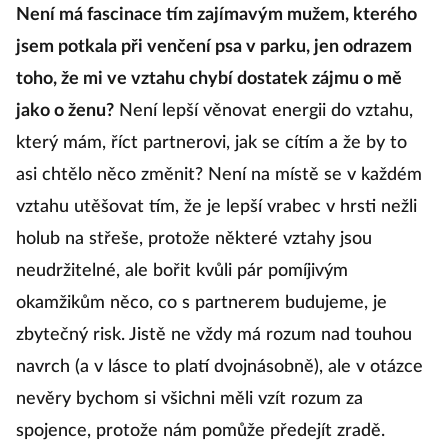
Není má fascinace tím zajímavým mužem, kterého
jsem potkala při venčení psa v parku, jen odrazem
toho, že mi ve vztahu chybí dostatek zájmu o mě
jako o ženu?
Není lepší věnovat energii do vztahu,
který mám, říct partnerovi, jak se cítím a že by to
asi chtělo něco změnit? Není na místě se v každém
vztahu utěšovat tím, že je lepší vrabec v hrsti nežli
holub na střeše, protože některé vztahy jsou
neudržitelné, ale bořit kvůli pár pomíjivým
okamžikům něco, co s partnerem budujeme, je
zbytečný risk. Jistě ne vždy má rozum nad touhou
navrch (a v lásce to platí dvojnásobně), ale v otázce
nevěry bychom si všichni měli vzít rozum za
spojence, protože nám pomůže předejít zradě.