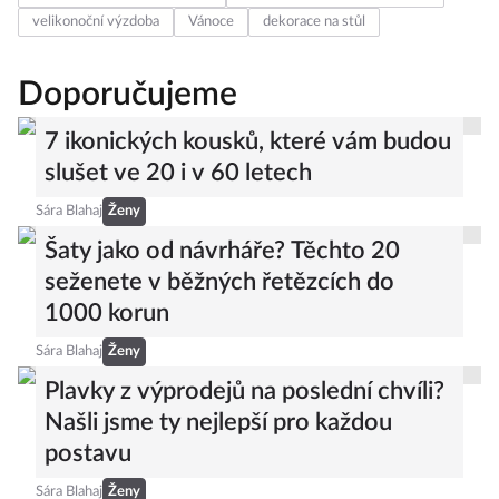
velikonoční výzdoba
Vánoce
dekorace na stůl
Doporučujeme
7 ikonických kousků, které vám budou
slušet ve 20 i v 60 letech
Sára Blahaj
Ženy
Šaty jako od návrháře? Těchto 20
seženete v běžných řetězcích do
1000 korun
Sára Blahaj
Ženy
Plavky z výprodejů na poslední chvíli?
Našli jsme ty nejlepší pro každou
postavu
Sára Blahaj
Ženy