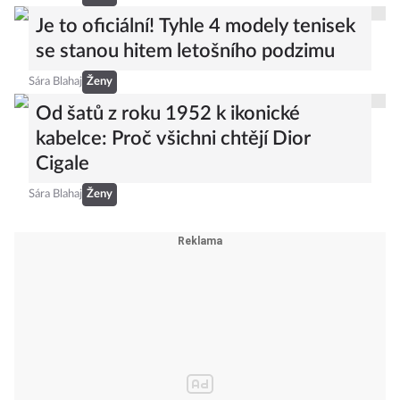
Je to oficiální! Tyhle 4 modely tenisek
se stanou hitem letošního podzimu
Sára Blahaj
Ženy
Od šatů z roku 1952 k ikonické
kabelce: Proč všichni chtějí Dior
Cigale
Sára Blahaj
Ženy