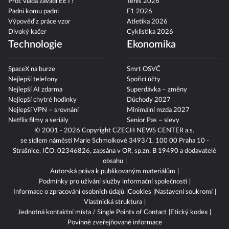
Proč vláda zavádí EET?
Tenis 2026
Padni komu padni
F1 2026
Výpověď z práce vzor
Atletika 2026
Divoký kačer
Cyklistika 2026
Technologie
Ekonomika
SpaceX na burze
Smrt OSVČ
Nejlepší telefony
Spořicí účty
Nejlepší AI zdarma
Superdávka – změny
Nejlepší chytré hodinky
Důchody 2027
Nejlepší VPN – srovnání
Minimální mzda 2027
Netflix filmy a seriály
Senior Pas – slevy
© 2001 - 2026 Copyright
CZECH NEWS CENTER a.s.
se sídlem náměstí Marie Schmolkové 3493/1, 100 00 Praha 10 -
Strašnice, IČO: 02346826, zapsána v OR, sp.zn. B 19490 a dodavatelé
obsahu
Autorská práva k publikovaným materiálům
Podmínky pro užívání služby informační společnosti
Informace o zpracování osobních údajů
Cookies
Nastavení soukromí
Vlastnická struktura
Jednotná kontaktní místa / Single Points of Contact
Etický kodex
Povinně zveřejňované informace