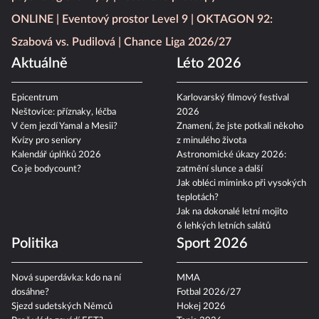
ONLINE
Eventový prostor Level 9
OKTAGON 92:
Szabová vs. Pudilová
Chance Liga 2026/27
Aktuálně
Léto 2026
Epicentrum
Karlovarský filmový festival
Neštovice: příznaky, léčba
2026
V čem jezdí Yamal a Mesii?
Znamení, že jste potkali někoho
Kvízy pro seniory
z minulého života
Kalendář úplňků 2026
Astronomické úkazy 2026:
Co je bodycount?
zatmění slunce a další
Jak obléci miminko při vysokých
teplotách?
Jak na dokonalé letní mojito
6 lehkých letních salátů
Politika
Sport 2026
Nová superdávka: kdo na ní
MMA
dosáhne?
Fotbal 2026/27
Sjezd sudetských Němců
Hokej 2026