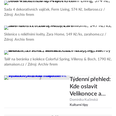
Sada 4 dekorativních vajíček, Ferm Living, 574 Kč, bellarose.cz /
Zdroj: Archiv firem
Sklenice s reliéfními květy, Zara Home, 149 Kč/ks, zarahome.cz /
Zdroj: Archiv firem
Talíř na beránka z kolekce Colorful Spring, Villeroy & Boch, 1790 Kč,
alamaison.cz / Zdroj: Archiv firem
Týdenní přehled:
Kde oslavit
Velikonoce a
kam zajít na
Dominika Kučinská
Kulturní tipy
techno i skvělou
snídani?