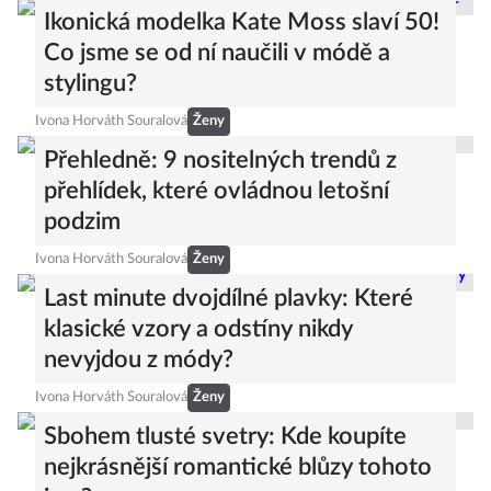
Ikonická modelka Kate Moss slaví 50!
Co jsme se od ní naučili v módě a
stylingu?
Ivona Horváth Souralová
Ženy
Přehledně: 9 nositelných trendů z
přehlídek, které ovládnou letošní
podzim
Ivona Horváth Souralová
Ženy
Last minute dvojdílné plavky: Které
klasické vzory a odstíny nikdy
nevyjdou z módy?
Ivona Horváth Souralová
Ženy
Sbohem tlusté svetry: Kde koupíte
nejkrásnější romantické blůzy tohoto