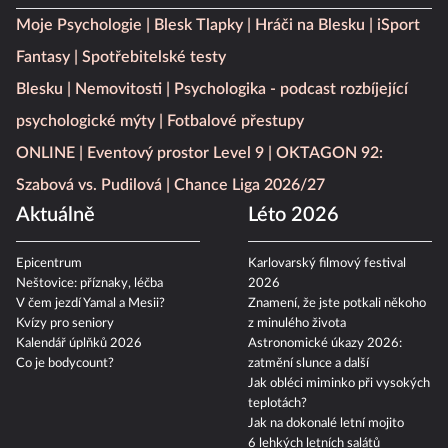
Moje Psychologie
Blesk Tlapky
Hráči na Blesku
iSport
Fantasy
Spotřebitelské testy
Blesku
Nemovitosti
Psychologika - podcast rozbíjející
psychologické mýty
Fotbalové přestupy
ONLINE
Eventový prostor Level 9
OKTAGON 92:
Szabová vs. Pudilová
Chance Liga 2026/27
Aktuálně
Léto 2026
Epicentrum
Karlovarský filmový festival
Neštovice: příznaky, léčba
2026
V čem jezdí Yamal a Mesii?
Znamení, že jste potkali někoho
Kvízy pro seniory
z minulého života
Kalendář úplňků 2026
Astronomické úkazy 2026:
Co je bodycount?
zatmění slunce a další
Jak obléci miminko při vysokých
teplotách?
Jak na dokonalé letní mojito
6 lehkých letních salátů