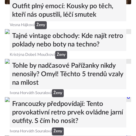
Outfit plný emocí: Kousky po těch,
kteří nás opustili, léčí smutek
Vesna Hájková
Ženy
Tajné vintage obchody: Kde najít retro
poklady nebo boty na techno?
Kristýna Dobeš Moučková
Ženy
Tohle by nadčasové Pařížanky nikdy
nenosily? Omyl! Těchto 5 trendů vzaly
na milost
Ivona Horváth Souralová
Ženy
Francouzky předpovídají: Tento
provokativní retro prvek ovládne jarní
outfity. S čím ho nosit?
Ivona Horváth Souralová
Ženy