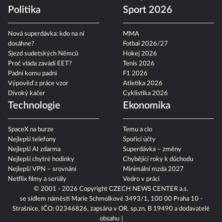
Politika
Sport 2026
Nová superdávka: kdo na ní
MMA
dosáhne?
Fotbal 2026/27
Sjezd sudetských Němců
Hokej 2026
Proč vláda zavádí EET?
Tenis 2026
Padni komu padni
F1 2026
Výpověď z práce vzor
Atletika 2026
Divoký kačer
Cyklistika 2026
Technologie
Ekonomika
SpaceX na burze
Temu a clo
Nejlepší telefony
Spořicí účty
Nejlepší AI zdarma
Superdávka – změny
Nejlepší chytré hodinky
Chybějící roky k důchodu
Nejlepší VPN – srovnání
Minimální mzda 2027
Netflix filmy a seriály
Vedro v práci
© 2001 - 2026 Copyright
CZECH NEWS CENTER a.s.
se sídlem náměstí Marie Schmolkové 3493/1, 100 00 Praha 10 -
Strašnice, IČO: 02346826, zapsána v OR, sp.zn. B 19490 a dodavatelé
obsahu