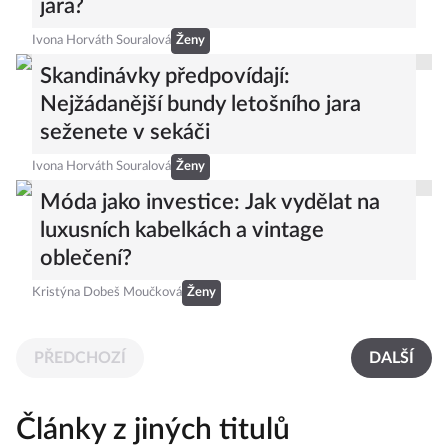
jara?
Ivona Horváth Souralová
Ženy
Skandinávky předpovídají:
Nejžádanější bundy letošního jara
seženete v sekáči
Ivona Horváth Souralová
Ženy
Móda jako investice: Jak vydělat na
luxusních kabelkách a vintage
oblečení?
Kristýna Dobeš Moučková
Ženy
PŘEDCHOZÍ
DALŠÍ
Články z jiných titulů