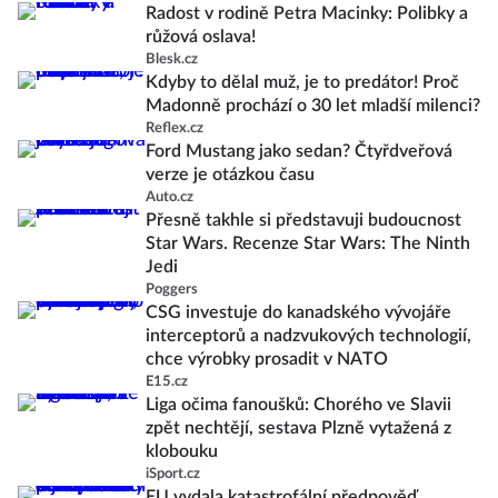
Radost v rodině Petra Macinky: Polibky a
růžová oslava!
Blesk.cz
Kdyby to dělal muž, je to predátor! Proč
Madonně prochází o 30 let mladší milenci?
Reflex.cz
Ford Mustang jako sedan? Čtyřdveřová
verze je otázkou času
Auto.cz
Přesně takhle si představuji budoucnost
Star Wars. Recenze Star Wars: The Ninth
Jedi
Poggers
CSG investuje do kanadského vývojáře
interceptorů a nadzvukových technologií,
chce výrobky prosadit v NATO
E15.cz
Liga očima fanoušků: Chorého ve Slavii
zpět nechtějí, sestava Plzně vytažená z
klobouku
iSport.cz
EU vydala katastrofální předpověď