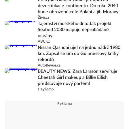
dezertifikace kontinentu. Do roku 2040
bude ohrožené celé Polabí a jih Moravy
Živě.cz
Tajemství mořského dna: Jak projekt
Seabed 2030 mapuje neprobádané
oceány
ABC.cz
Nissan Qashqai ujel na jednu nádrž 1980
km. Zapsal se tím do Guinnessovy knihy
rekordů
AutoRevue.cz
BEAUTY NEWS: Zara Larsson servíruje
Cheetah Girl makeup a Billie Eilish
představuje nový parfém!
HeyFomo