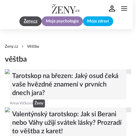
Ženy.cz
Moje psychologie
Moje zdraví
Zeny.cz
Věštba
věštba
Tarotskop na březen: Jaký osud čeká
vaše hvězdné znamení v prvních
dnech jara?
Anna Vlčková
Ženy
Valentýnský tarotskop: Jak si Berani
nebo Váhy užijí svátek lásky? Prozradí
to věštba z karet!