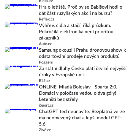
Blesk.cz
Hra o letiště. Proč by se Babišovi hodilo
dát část ruzyňských akcií na burzu?
Reflex.cz
Výhřev, čidla a stačí, říká průzkum.
Pokročilá elektronika není prioritou
zákazníků
Auto.cz
Samsung okouzlil Prahu dronovou show k
odstartování prodeje nových produktů
Poggers
Za státní dluhy Česko platí čtvrté nejvyšší
úroky v Evropské unii
E15.cz
ONLINE: Mladá Boleslav - Sparta 2:0.
Domácí v poločase vedou o dva góly!
Letenští bez střely
iSport.cz
ChatGPT teď neunavíte. Bezplatná verze
má neomezený chat a lepší model GPT-
5.6
Živě.cz