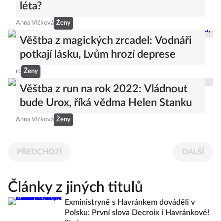
léta?
Anna Vlčková
Ženy
Věštba z magických zrcadel: Vodnáři
potkají lásku, Lvům hrozí deprese
rc
Ženy
Věštba z run na rok 2022: Vládnout
bude Urox, říká vědma Helen Stanku
Anna Vlčková
Ženy
PŘEDCHOZÍ
DALŠÍ
Články z jiných titulů
Exministryně s Havránkem dováděli v
Polsku: První slova Decroix i Havránkové!