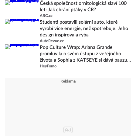
Česká společnost ornitologická slaví 100
let: Jak chrání ptáky v ČR?
ABC.cz
Studenti postavili solární auto, které
vyrobí více energie, než spotřebuje. Jeho
design inspirovala ryba
AutoRevue.cz
Pop Culture Wrap: Ariana Grande
promluvila o svém ústupu z veřejného
života a Sophia z KATSEYE si dává pauzu
od skupiny
HeyFomo