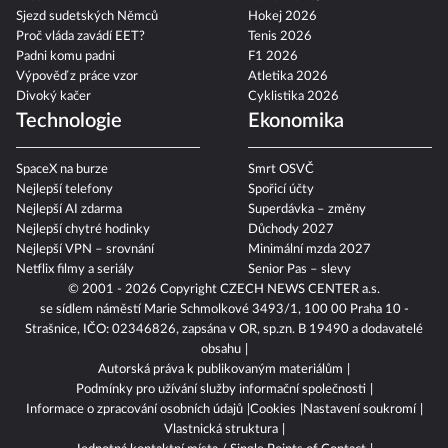
Sjezd sudetských Němců
Hokej 2026
Proč vláda zavádí EET?
Tenis 2026
Padni komu padni
F1 2026
Výpověď z práce vzor
Atletika 2026
Divoký kačer
Cyklistika 2026
Technologie
Ekonomika
SpaceX na burze
Smrt OSVČ
Nejlepší telefony
Spořicí účty
Nejlepší AI zdarma
Superdávka – změny
Nejlepší chytré hodinky
Důchody 2027
Nejlepší VPN – srovnání
Minimální mzda 2027
Netflix filmy a seriály
Senior Pas – slevy
© 2001 - 2026 Copyright
CZECH NEWS CENTER a.s.
se sídlem náměstí Marie Schmolkové 3493/1, 100 00 Praha 10 -
Strašnice, IČO: 02346826, zapsána v OR, sp.zn. B 19490 a dodavatelé
obsahu
Autorská práva k publikovaným materiálům
Podmínky pro užívání služby informační společnosti
Informace o zpracování osobních údajů
Cookies
Nastavení soukromí
Vlastnická struktura