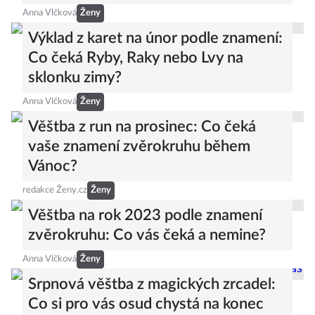
Anna Vlčková
Ženy
Výklad z karet na únor podle znamení:
Co čeká Ryby, Raky nebo Lvy na
sklonku zimy?
Anna Vlčková
Ženy
Věštba z run na prosinec: Co čeká
vaše znamení zvěrokruhu během
Vánoc?
redakce Ženy.cz
Ženy
Věštba na rok 2023 podle znamení
zvěrokruhu: Co vás čeká a nemine?
Anna Vlčková
Ženy
Srpnová věštba z magických zrcadel:
Co si pro vás osud chystá na konec