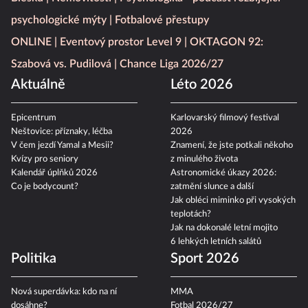
psychologické mýty
Fotbalové přestupy
ONLINE
Eventový prostor Level 9
OKTAGON 92:
Szabová vs. Pudilová
Chance Liga 2026/27
Aktuálně
Léto 2026
Epicentrum
Karlovarský filmový festival
Neštovice: příznaky, léčba
2026
V čem jezdí Yamal a Mesii?
Znamení, že jste potkali někoho
Kvízy pro seniory
z minulého života
Kalendář úplňků 2026
Astronomické úkazy 2026:
Co je bodycount?
zatmění slunce a další
Jak obléci miminko při vysokých
teplotách?
Jak na dokonalé letní mojito
6 lehkých letních salátů
Politika
Sport 2026
Nová superdávka: kdo na ní
MMA
dosáhne?
Fotbal 2026/27