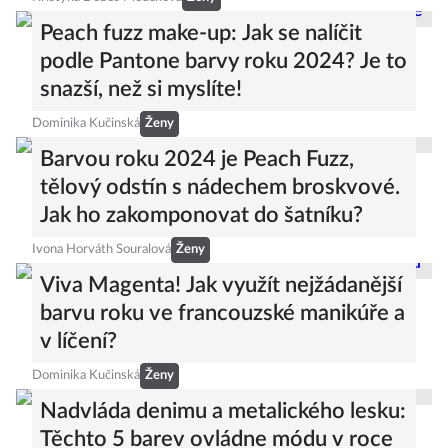
Peach fuzz make-up: Jak se nalíčit
podle Pantone barvy roku 2024? Je to
snazší, než si myslíte!
Dominika Kučinská
Ženy
Barvou roku 2024 je Peach Fuzz,
tělový odstín s nádechem broskvové.
Jak ho zakomponovat do šatníku?
Ivona Horváth Souralová
Ženy
Viva Magenta! Jak využít nejžádanější
barvu roku ve francouzské manikúře a
v líčení?
Dominika Kučinská
Ženy
Nadvláda denimu a metalického lesku:
Těchto 5 barev ovládne módu v roce