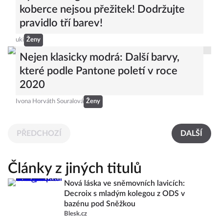
koberce nejsou přežitek! Dodržujte
pravidlo tří barev!
uki
Ženy
Nejen klasicky modrá: Další barvy,
které podle Pantone poletí v roce
2020
Ivona Horváth Souralová
Ženy
PŘEDCHOZÍ
DALŠÍ
Články z jiných titulů
Nová láska ve sněmovních lavicích:
Decroix s mladým kolegou z ODS v
bazénu pod Sněžkou
Blesk.cz