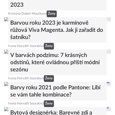
2023
Kristýna Dobeš Moučková
Ženy
Barvou roku 2023 je karmínově
růžová Viva Magenta. Jak ji zařadit do
šatníku?
Ivona Horváth Souralová
Ženy
V barvách podzimu: 7 krásných
odstínů, které ovládnou příští módní
sezónu
Ivona Horváth Souralová
Ženy
Barvy roku 2021 podle Pantone: Líbí
se vám tahle kombinace?
Ivona Horváth Souralová
Ženy
Bytová designérka: Barevné zdi a