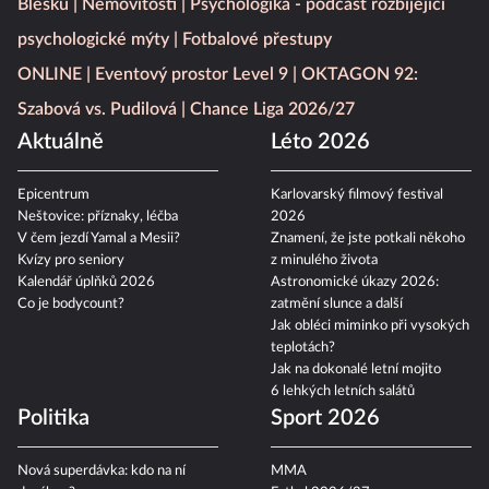
Blesku
Nemovitosti
Psychologika - podcast rozbíjející
psychologické mýty
Fotbalové přestupy
ONLINE
Eventový prostor Level 9
OKTAGON 92:
Szabová vs. Pudilová
Chance Liga 2026/27
Aktuálně
Léto 2026
Epicentrum
Karlovarský filmový festival
Neštovice: příznaky, léčba
2026
V čem jezdí Yamal a Mesii?
Znamení, že jste potkali někoho
Kvízy pro seniory
z minulého života
Kalendář úplňků 2026
Astronomické úkazy 2026:
Co je bodycount?
zatmění slunce a další
Jak obléci miminko při vysokých
teplotách?
Jak na dokonalé letní mojito
6 lehkých letních salátů
Politika
Sport 2026
Nová superdávka: kdo na ní
MMA