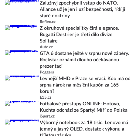
Zalužnyj zpochybnil vstup do NATO.
Aliance už je jen iluzí bezpečnosti, řídí ji
staré doktríny
Reflex.cz
Z okruhové specialitky čirá elegance.
Bugatti Destrier je třetí dílo divize
Solitaire
Auto.cz
GTA 6 dostane ještě v srpnu nové záběry.
Rockstar oznámil dlouho očekávanou
prezentaci
Poggers
Levnější MHD v Praze se vrací. Kdo má od
srpna nárok na měsíční kupón za 165
korun?
E15.cz
Fotbalové přestupy ONLINE: Hotovo,
Kuchta odchází ze Sparty! Míří do Polska
iSport.cz
Výborný notebook za 18 tisíc. Lenovo má
jemný a jasný OLED, dostatek výkonu a
tříletou záruku