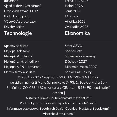
dosáhne?
Fotbal 2026/27
Sjezd sudetských Němců
Hokej 2026
Proč vláda zavádí EET?
Tenis 2026
Padni komu padni
F1 2026
Výpověď z práce vzor
Atletika 2026
Divoký kačer
Cyklistika 2026
Technologie
Ekonomika
SpaceX na burze
Smrt OSVČ
Nejlepší telefony
Spořicí účty
Nejlepší AI zdarma
Superdávka – změny
Nejlepší chytré hodinky
Důchody 2027
Nejlepší VPN – srovnání
Minimální mzda 2027
Netflix filmy a seriály
Senior Pas – slevy
© 2001 - 2026 Copyright
CZECH NEWS CENTER a.s.
se sídlem náměstí Marie Schmolkové 3493/1, 100 00 Praha 10 -
Strašnice, IČO: 02346826, zapsána v OR, sp.zn. B 19490 a dodavatelé
obsahu
Autorská práva k publikovaným materiálům
Podmínky pro užívání služby informační společnosti
Informace o zpracování osobních údajů
Cookies
Nastavení soukromí
Vlastnická struktura