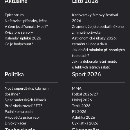
Aktuálně
Léto 2026
Epicentrum
Karlovarský filmový festival
Neštovice: příznaky, léčba
2026
V čem jezdí Yamal a Mesii?
Znamení, že jste potkali někoho
Kvízy pro seniory
z minulého života
Kalendář úplňků 2026
Astronomické úkazy 2026:
Co je bodycount?
zatmění slunce a další
Jak obléci miminko při vysokých
teplotách?
Jak na dokonalé letní mojito
6 lehkých letních salátů
Politika
Sport 2026
Nová superdávka: kdo na ní
MMA
dosáhne?
Fotbal 2026/27
Sjezd sudetských Němců
Hokej 2026
Proč vláda zavádí EET?
Tenis 2026
Padni komu padni
F1 2026
Výpověď z práce vzor
Atletika 2026
Divoký kačer
Cyklistika 2026