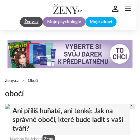
Ženy.cz
Moje psychologie
Moje zdraví
Zeny.cz
Obočí
obočí
Ani příliš huňaté, ani tenké: Jak na
správné obočí, které bude ladit s vaší
tváří?
Martina Poláchová
Ženy