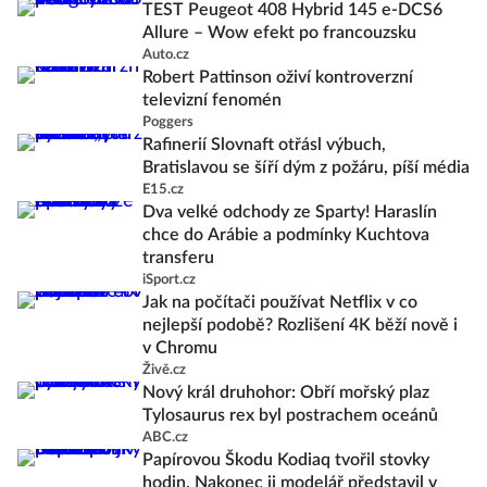
TEST Peugeot 408 Hybrid 145 e-DCS6
Allure – Wow efekt po francouzsku
Auto.cz
Robert Pattinson oživí kontroverzní
televizní fenomén
Poggers
Rafinerií Slovnaft otřásl výbuch,
Bratislavou se šíří dým z požáru, píší média
E15.cz
Dva velké odchody ze Sparty! Haraslín
chce do Arábie a podmínky Kuchtova
transferu
iSport.cz
Jak na počítači používat Netflix v co
nejlepší podobě? Rozlišení 4K běží nově i
v Chromu
Živě.cz
Nový král druhohor: Obří mořský plaz
Tylosaurus rex byl postrachem oceánů
ABC.cz
Papírovou Škodu Kodiaq tvořil stovky
hodin. Nakonec ji modelář představil v