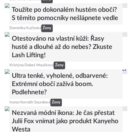
Toužíte po dokonalém hustém obočí?
S těmito pomocníky nešlápnete vedle
Dominika Kučinská
Ženy
Otestováno na vlastní kůži: Řasy
husté a dlouhé až do nebes? Zkuste
Lash Lifting!
Kristýna Dobeš Moučková
Ženy
Ultra tenké, vyholené, odbarvené:
Extrémní obočí zažívá boom.
Podlehnete?
Ivona Horváth Souralová
Ženy
Nezvaná módní ikona: Je čas přestat
Julii Fox vnímat jako produkt Kanyeho
Westa