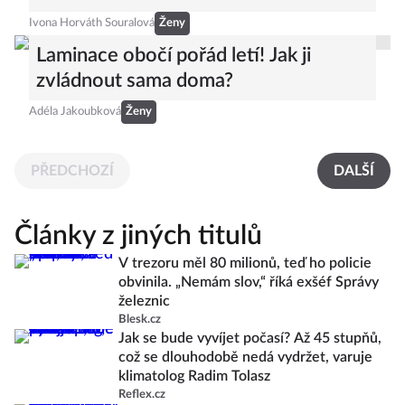
Ivona Horváth Souralová
Ženy
Laminace obočí pořád letí! Jak ji
zvládnout sama doma?
Adéla Jakoubková
Ženy
PŘEDCHOZÍ
DALŠÍ
Články z jiných titulů
V trezoru měl 80 milionů, teď ho policie
obvinila. „Nemám slov,“ říká exšéf Správy
železnic
Blesk.cz
Jak se bude vyvíjet počasí? Až 45 stupňů,
což se dlouhodobě nedá vydržet, varuje
klimatolog Radim Tolasz
Reflex.cz