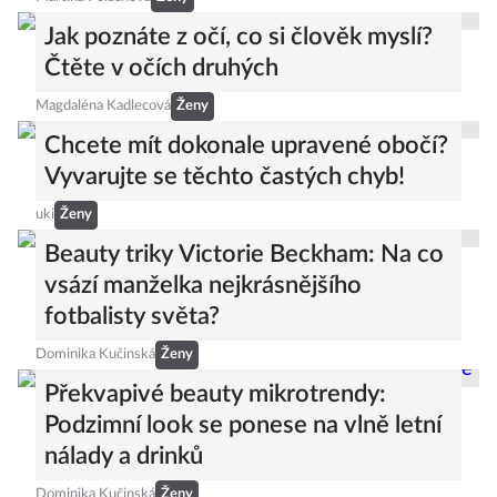
Jak poznáte z očí, co si člověk myslí?
Čtěte v očích druhých
Magdaléna Kadlecová
Ženy
Chcete mít dokonale upravené obočí?
Vyvarujte se těchto častých chyb!
uki
Ženy
Beauty triky Victorie Beckham: Na co
vsází manželka nejkrásnějšího
fotbalisty světa?
Dominika Kučinská
Ženy
Překvapivé beauty mikrotrendy:
Podzimní look se ponese na vlně letní
nálady a drinků
Dominika Kučinská
Ženy