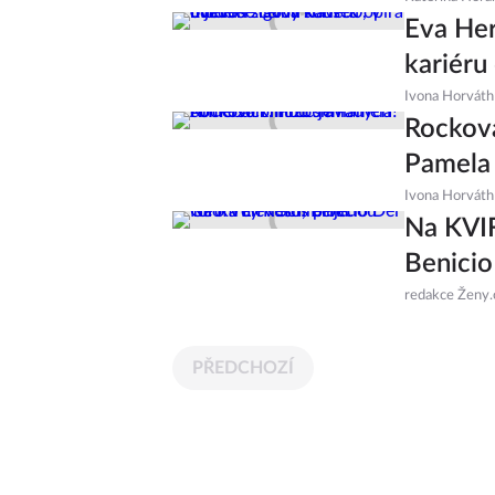
Eva Her
kariéru
Ivona Horváth
Rocková
Pamela
Ivona Horváth
Na KVIF
Benicio
redakce Ženy.
PŘEDCHOZÍ