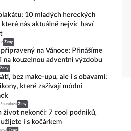
 plakátu: 10 mladých hereckých
, které nás aktuálně nejvíc baví
t
cz
Ženy
řipravený na Vánoce: Přinášíme
ci na kouzelnou adventní výzdobu
Ženy
áti, bez make-upu, ale i s obavami:
ikony, které zažívají módní
ack
 Souralová
Ženy
 život nekončí: 7 cool podniků,
 užijete i s kočárkem
ková
Ženy