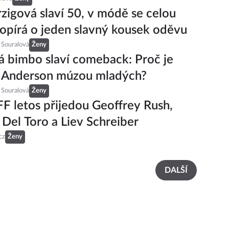
zigová slaví 50, v módě se celou
 opírá o jeden slavný kousek oděvu
 Souralová
Ženy
 bimbo slaví comeback: Proč je
 Anderson múzou mladých?
 Souralová
Ženy
F letos přijedou Geoffrey Rush,
 Del Toro a Liev Schreiber
cz
Ženy
DALŠÍ