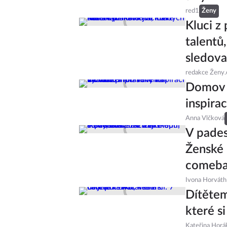
red1
Ženy
Kluci z
talentů
sledova
redakce Ženy.
Domov p
inspira
Anna Vlčková
V pades
Ženské 
comeb
Ivona Horváth
Dítětem
které si
Kateřina Horá