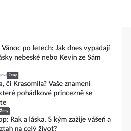
Vánoc po letech: Jak dnes vypadají
Lásky nebeské nebo Kevin ze Sám
ková
Ženy
, či Krasomila? Vaše znamení
 které pohádkové princezně se
te
Ženy
p: Rak a láska. S kým zažije vášeň a
ztah na celý život?