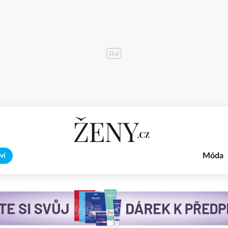
Móda
ví