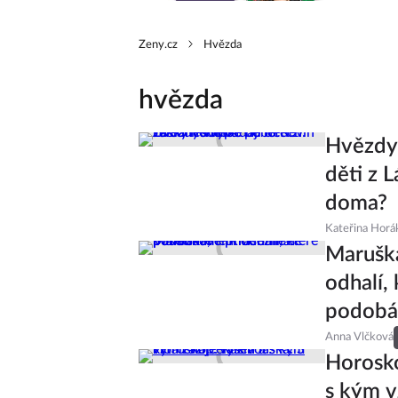
Zeny.cz
Hvězda
hvězda
Hvězdy 
děti z 
doma?
Kateřina Horá
Maruška
odhalí,
podobá
Anna Vlčková
Horosko
s kým v