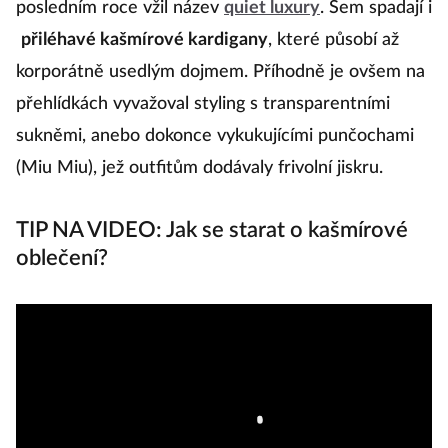
posledním roce vžil název
quiet luxury
. Sem spadají i
bl
přiléhavé kašmírové kardigany
, které působí až
c
korporátně usedlým dojmem. Příhodně je ovšem na
p
přehlídkách vyvažoval styling s transparentními
č
sukněmi, anebo dokonce vykukujícími punčochami
s
(Miu Miu), jež outfitům dodávaly frivolní jiskru.
s
M
TIP NA VIDEO: Jak se starat o kašmírové
oblečení?
Va
L