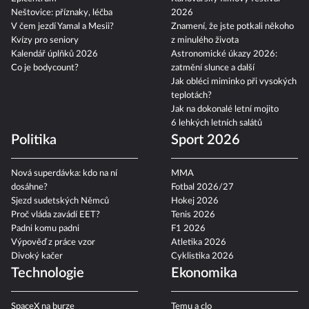
Neštovice: příznaky, léčba
2026
V čem jezdí Yamal a Mesii?
Znamení, že jste potkali někoho
Kvízy pro seniory
z minulého života
Kalendář úplňků 2026
Astronomické úkazy 2026:
Co je bodycount?
zatmění slunce a další
Jak obléci miminko při vysokých
teplotách?
Jak na dokonalé letní mojito
6 lehkých letních salátů
Politika
Sport 2026
Nová superdávka: kdo na ní
MMA
dosáhne?
Fotbal 2026/27
Sjezd sudetských Němců
Hokej 2026
Proč vláda zavádí EET?
Tenis 2026
Padni komu padni
F1 2026
Výpověď z práce vzor
Atletika 2026
Divoký kačer
Cyklistika 2026
Technologie
Ekonomika
SpaceX na burze
Temu a clo