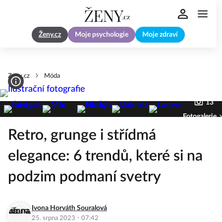
Ženy.cz
Moje psychologie
Moje zdraví
Zeny.cz
Móda
13
Fotogalerie
Retro, grunge i střídmá
elegance: 6 trendů, které si na
podzim podmaní svetry
Ivona Horváth Souralová
·
25. srpna 2023
07:42