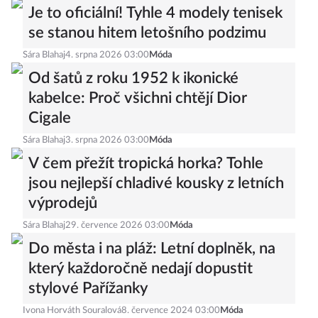
Je to oficiální! Tyhle 4 modely tenisek
se stanou hitem letošního podzimu
Sára Blahaj
4. srpna 2026 03:00
Móda
Od šatů z roku 1952 k ikonické
kabelce: Proč všichni chtějí Dior
Cigale
Sára Blahaj
3. srpna 2026 03:00
Móda
V čem přežít tropická horka? Tohle
jsou nejlepší chladivé kousky z letních
výprodejů
Sára Blahaj
29. července 2026 03:00
Móda
Do města i na pláž: Letní doplněk, na
který každoročně nedají dopustit
stylové Pařížanky
Ivona Horváth Souralová
8. července 2024 03:00
Móda