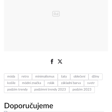
móda
retro
minimalismus
šaty
oblečení
džíny
košile
módní značka
rolák
základní barva
svetr
podzim trendy
podzimní trendy 2023
podzim 2023
Doporučujeme