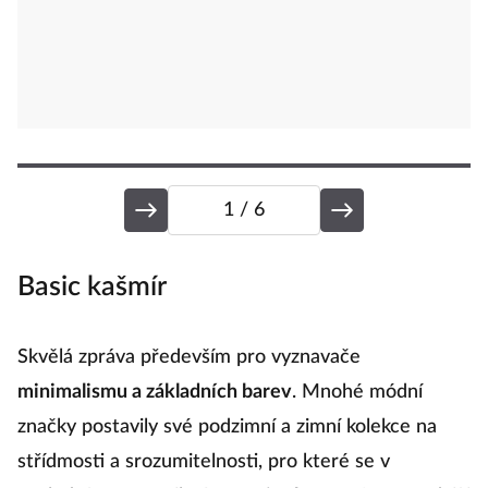
1
/ 6
Basic kašmír
K
Skvělá zpráva především pro vyznavače
K
minimalismu a základních barev
. Mnohé módní
ve
značky postavily své podzimní a zimní kolekce na
b
střídmosti a srozumitelnosti, pro které se v
v