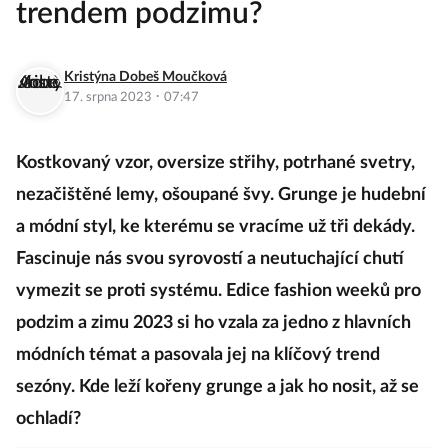
trendem podzimu?
Kristýna Dobeš Moučková
·
17. srpna 2023
07:47
Kostkovaný vzor, oversize střihy, potrhané svetry,
nezačištěné lemy, ošoupané švy. Grunge je hudební
a módní styl, ke kterému se vracíme už tři dekády.
Fascinuje nás svou syrovostí a neutuchající chutí
vymezit se proti systému. Edice fashion weeků pro
podzim a zimu 2023 si ho vzala za jedno z hlavních
módních témat a pasovala jej na klíčový trend
sezóny. Kde leží kořeny grunge a jak ho nosit, až se
ochladí?