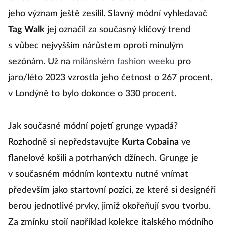
jeho význam ještě zesílil. Slavný módní vyhledavač
Tag Walk
jej označil za současný klíčový trend
s vůbec nejvyšším nárůstem oproti minulým
sezónám. Už na
milánském fashion weeku
pro
jaro/léto 2023 vzrostla jeho četnost o 267 procent,
v Londýně to bylo dokonce o 330 procent.
Jak současné módní pojetí grunge vypadá?
Rozhodně si nepředstavujte
Kurta Cobaina
ve
flanelové košili a potrhaných džínech. Grunge je
v současném módním kontextu nutné vnímat
především jako startovní pozici, ze které si designéři
berou jednotlivé prvky, jimiž okořeňují svou tvorbu.
Za zmínku stojí například kolekce italského módního