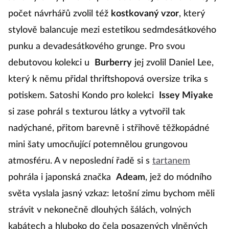
počet návrhářů zvolil též
kostkovaný vzor
, který
stylově balancuje mezi estetikou sedmdesátkového
punku a devadesátkového grunge. Pro svou
debutovou kolekci u
Burberry
jej zvolil Daniel Lee,
který k němu přidal thriftshopová oversize trika s
potiskem. Satoshi Kondo pro kolekci
Issey Miyake
si zase pohrál s texturou látky a vytvořil tak
nadýchané, přitom barevně i střihově těžkopádné
mini šaty umocňující potemnělou grungovou
atmosféru. A v neposlední řadě si s
tartanem
pohrála i japonská značka
Adeam
, jež do módního
světa vyslala jasný vzkaz: letošní zimu bychom měli
strávit v nekonečně dlouhých šálách, volných
kabátech a hluboko do čela posazených vlněných