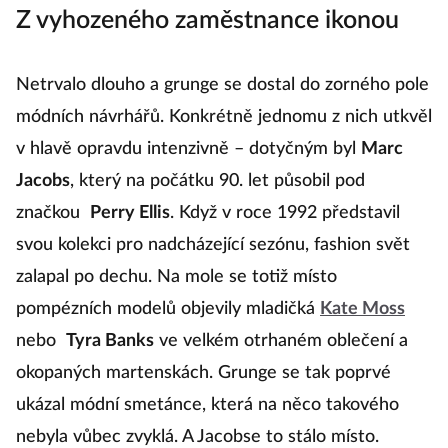
Z vyhozeného zaměstnance ikonou
Netrvalo dlouho a grunge se dostal do zorného pole
módních návrhářů. Konkrétně jednomu z nich utkvěl
v hlavě opravdu intenzivně – dotyčným byl
Marc
Jacobs
, který na počátku 90. let působil pod
značkou
Perry Ellis
. Když v roce 1992 představil
svou kolekci pro nadcházející sezónu, fashion svět
zalapal po dechu. Na mole se totiž místo
pompézních modelů objevily mladičká
Kate Moss
nebo
Tyra Banks
ve velkém otrhaném oblečení a
okopaných martenskách. Grunge se tak poprvé
ukázal módní smetánce, která na něco takového
nebyla vůbec zvyklá. A Jacobse to stálo místo.