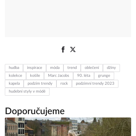
hudba
inspirace
móda
trend
oblečení
džíny
kolekce
košile
Marc Jacobs
90. léta
grunge
kapela
podzim trendy
rock
podzimní trendy 2023
hudební styly v módě
Doporučujeme