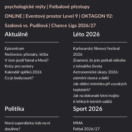
psychologické mýty
Fotbalové přestupy
ONLINE
Eventový prostor Level 9
OKTAGON 92:
Szabová vs. Pudilová
Chance Liga 2026/27
Aktuálně
Léto 2026
Epicentrum
Karlovarský filmový festival
Neštovice: příznaky, léčba
2026
V čem jezdí Yamal a Mesii?
Znamení, že jste potkali někoho
Kvízy pro seniory
z minulého života
Kalendář úplňků 2026
Astronomické úkazy 2026:
Co je bodycount?
zatmění slunce a další
Jak obléci miminko při vysokých
teplotách?
Jak na dokonalé letní mojito
6 lehkých letních salátů
Politika
Sport 2026
Nová superdávka: kdo na ní
MMA
dosáhne?
Fotbal 2026/27