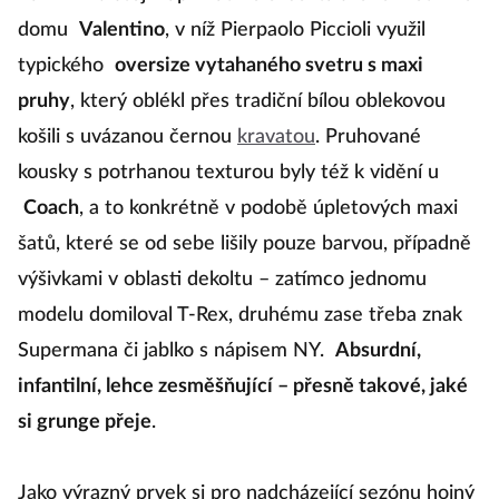
domu
Valentino
, v níž Pierpaolo Piccioli využil
typického
oversize vytahaného svetru s maxi
pruhy
, který oblékl přes tradiční bílou oblekovou
košili s uvázanou černou
kravatou
. Pruhované
kousky s potrhanou texturou byly též k vidění u
Coach
, a to konkrétně v podobě úpletových maxi
šatů, které se od sebe lišily pouze barvou, případně
výšivkami v oblasti dekoltu – zatímco jednomu
modelu domiloval T-Rex, druhému zase třeba znak
Supermana či jablko s nápisem NY.
Absurdní,
infantilní, lehce zesměšňující – přesně takové, jaké
si grunge přeje
.
Jako výrazný prvek si pro nadcházející sezónu hojný