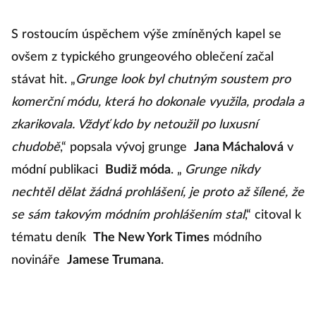
S rostoucím úspěchem výše zmíněných kapel se
ovšem z typického grungeového oblečení začal
stávat hit. „
Grunge look byl chutným soustem pro
komerční módu, která ho dokonale využila, prodala a
zkarikovala. Vždyť kdo by netoužil po luxusní
chudobě
,“ popsala vývoj grunge
Jana Máchalová
v
módní publikaci
Budiž móda
. „
Grunge nikdy
nechtěl dělat žádná prohlášení, je proto až šílené, že
se sám takovým módním prohlášením stal
,“ citoval k
tématu deník
The New York Times
módního
novináře
Jamese
Trumana
.