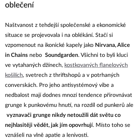
oblečení
Naštvanost z tehdejší společenské a ekonomické
situace se projevovala i na oblékání. Stačí si
vzpomenout na ikonické kapely jako
Nirvana, Alice
in Chains
nebo
Soundgarden
. Všichni to byli kluci
ve vytahaných džínech,
kostkovaných flanelových
košilích
, svetrech z thriftshopů a v potrhaných
converskách. Pro jeho antisystémový vibe a
nedbalost mají dodnes mnozí tendence přirovnávat
grunge k punkovému hnutí, na rozdíl od punkerů ale
vyznavači grunge nikdy netoužili dát světu co
nejhlasitěji vědět, jak jím opovrhují
. Místo toho se
vznášeli na vlně apatie a lenivosti.