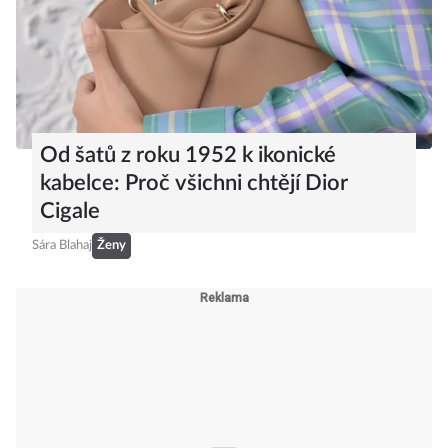
Od šatů z roku 1952 k ikonické
kabelce: Proč všichni chtějí Dior
Cigale
Sára Blahaj
Ženy