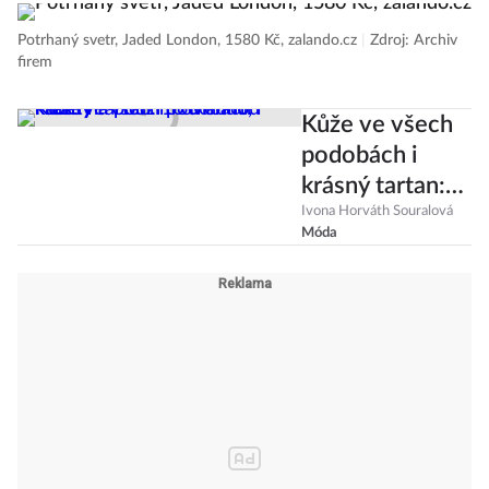
Potrhaný svetr, Jaded London, 1580 Kč, zalando.cz
|
Zdroj: Archiv
firem
Kůže ve všech
podobách i
krásný tartan:
10 trendů,
Ivona Horváth Souralová
Móda
které na podzim
ovládnou
kabáty