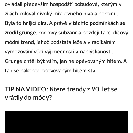
ovládali především hospodští pobudové, kterým v
žilách koloval divoký mix levného piva a heroinu.
Byla to hnijící díra. A právě
v těchto podmínkách se
zrodil grunge
, rockový subžánr a později také klíčový
módní trend, jehož podstata ležela v radikálním
vymezování vůči výjimečnosti a nablýskanosti.
Grunge chtěl být vším, jen ne opěvovaným hitem. A
tak se nakonec opěvovaným hitem stal.
TIP NA VIDEO: Které trendy z 90. let se
vrátily do módy?