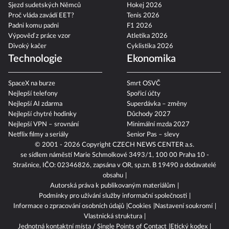
Sjezd sudetských Němců
Hokej 2026
Proč vláda zavádí EET?
Tenis 2026
Padni komu padni
F1 2026
Výpověď z práce vzor
Atletika 2026
Divoký kačer
Cyklistika 2026
Technologie
Ekonomika
SpaceX na burze
Smrt OSVČ
Nejlepší telefony
Spořicí účty
Nejlepší AI zdarma
Superdávka – změny
Nejlepší chytré hodinky
Důchody 2027
Nejlepší VPN – srovnání
Minimální mzda 2027
Netflix filmy a seriály
Senior Pas – slevy
© 2001 - 2026 Copyright
CZECH NEWS CENTER a.s.
se sídlem náměstí Marie Schmolkové 3493/1, 100 00 Praha 10 -
Strašnice, IČO: 02346826, zapsána v OR, sp.zn. B 19490 a dodavatelé
obsahu
Autorská práva k publikovaným materiálům
Podmínky pro užívání služby informační společnosti
Informace o zpracování osobních údajů
Cookies
Nastavení soukromí
Vlastnická struktura
Jednotná kontaktní místa / Single Points of Contact
Etický kodex