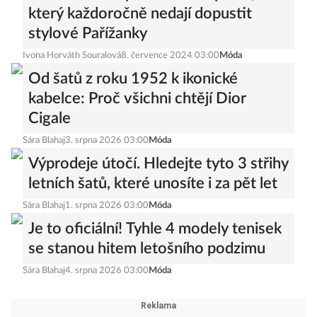
který každoročně nedají dopustit
stylové Pařížanky
Ivona Horváth Souralová
8. července 2024 03:00
Móda
Od šatů z roku 1952 k ikonické
kabelce: Proč všichni chtějí Dior
Cigale
Sára Blahaj
3. srpna 2026 03:00
Móda
Výprodeje útočí. Hledejte tyto 3 střihy
letních šatů, které unosíte i za pět let
Sára Blahaj
1. srpna 2026 03:00
Móda
Je to oficiální! Tyhle 4 modely tenisek
se stanou hitem letošního podzimu
Sára Blahaj
4. srpna 2026 03:00
Móda