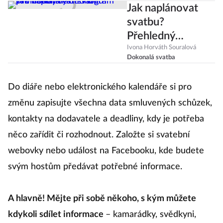
Jak naplánovat
svatbu?
Přehledný
harmonogram pro
Ivona Horváth Souralová
Dokonalá svatba
dokonalý den D
Do diáře nebo elektronického kalendáře si pro
změnu zapisujte všechna data smluvených schůzek,
kontakty na dodavatele a deadliny, kdy je potřeba
něco zařídit či rozhodnout. Založte si svatební
webovky nebo událost na Facebooku, kde budete
svým hostům předávat potřebné informace.
A hlavně! Mějte při sobě někoho, s kým můžete
kdykoli sdílet informace
– kamarádky, svědkyni,