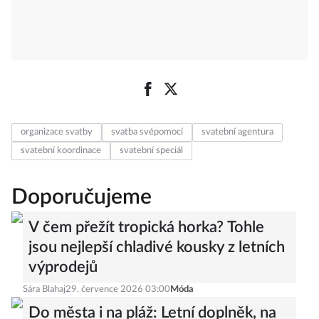
organizace svatby
svatba svépomocí
svatební agentura
svatební koordinace
svatební speciál
Doporučujeme
V čem přežít tropická horka? Tohle
jsou nejlepší chladivé kousky z letních
výprodejů
Sára Blahaj
29. července 2026 03:00
Móda
Do města i na pláž: Letní doplněk, na