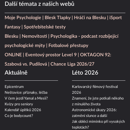
Další témata z našich webů
Moje Psychologie
Blesk Tlapky
Hráči na Blesku
iSport
Fantasy
Spotřebitelské testy
Blesku
Nemovitosti
Psychologika - podcast rozbíjející
psychologické mýty
Fotbalové přestupy
ONLINE
Eventový prostor Level 9
OKTAGON 92:
Szabová vs. Pudilová
Chance Liga 2026/27
Aktuálně
Léto 2026
Epicentrum
Karlovarský filmový festival
Neštovice: příznaky, léčba
2026
V čem jezdí Yamal a Mesii?
Znamení, že jste potkali někoho
Kvízy pro seniory
z minulého života
Kalendář úplňků 2026
Astronomické úkazy 2026:
Co je bodycount?
zatmění slunce a další
Jak obléci miminko při vysokých
teplotách?