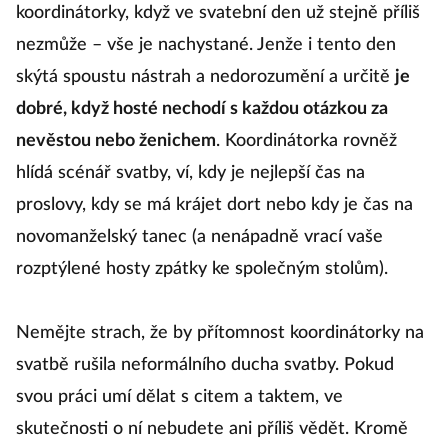
koordinátorky, když ve svatební den už stejně příliš
nezmůže – vše je nachystané. Jenže i tento den
skýtá spoustu nástrah a nedorozumění a určitě
je
dobré, když hosté nechodí s každou otázkou za
nevěstou nebo ženichem
. Koordinátorka rovněž
hlídá scénář svatby, ví, kdy je nejlepší čas na
proslovy, kdy se má krájet dort nebo kdy je čas na
novomanželský tanec (a nenápadně vrací vaše
rozptýlené hosty zpátky ke společným stolům).
Nemějte strach, že by přítomnost koordinátorky na
svatbě rušila neformálního ducha svatby. Pokud
svou práci umí dělat s citem a taktem, ve
skutečnosti o ní nebudete ani příliš vědět. Kromě