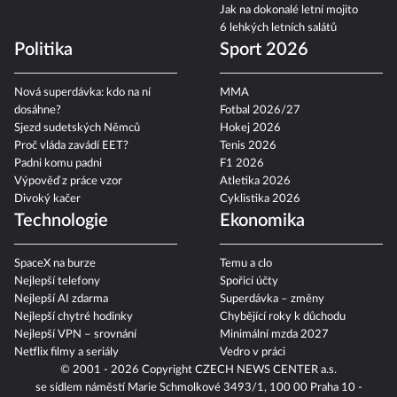
Jak na dokonalé letní mojito
6 lehkých letních salátů
Politika
Sport 2026
Nová superdávka: kdo na ní
MMA
dosáhne?
Fotbal 2026/27
Sjezd sudetských Němců
Hokej 2026
Proč vláda zavádí EET?
Tenis 2026
Padni komu padni
F1 2026
Výpověď z práce vzor
Atletika 2026
Divoký kačer
Cyklistika 2026
Technologie
Ekonomika
SpaceX na burze
Temu a clo
Nejlepší telefony
Spořicí účty
Nejlepší AI zdarma
Superdávka – změny
Nejlepší chytré hodinky
Chybějící roky k důchodu
Nejlepší VPN – srovnání
Minimální mzda 2027
Netflix filmy a seriály
Vedro v práci
© 2001 - 2026 Copyright
CZECH NEWS CENTER a.s.
se sídlem náměstí Marie Schmolkové 3493/1, 100 00 Praha 10 -