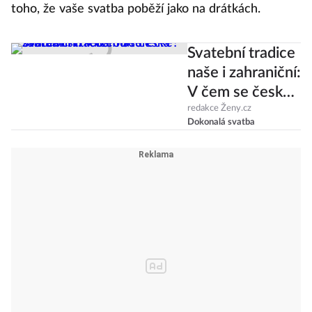
toho, že vaše svatba poběží jako na drátkách.
Svatební tradice
naše i zahraniční:
V čem se česká
svatba liší třeba
redakce Ženy.cz
Dokonalá svatba
od turecké?