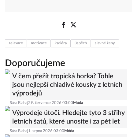
relaxace
motivace
kariéra
úspěch
slavné ženy
Doporučujeme
V čem přežít tropická horka? Tohle
jsou nejlepší chladivé kousky z letních
výprodejů
Sára Blahaj
29. července 2026 03:00
Móda
Výprodeje útočí. Hledejte tyto 3 střihy
letních šatů, které unosíte i za pět let
Sára Blahaj
1. srpna 2026 03:00
Móda