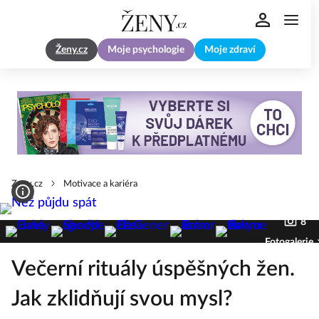
Ženy.cz
Moje psychologie
Moje zdraví
Zeny.cz
Motivace a kariéra
8
Fotogalerie
Večerní rituály úspěšných žen.
Jak zklidňují svou mysl?