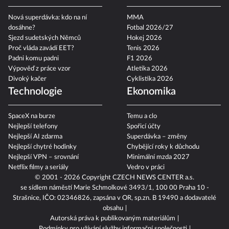
Nová superdávka: kdo na ní
MMA
dosáhne?
Fotbal 2026/27
Sjezd sudetských Němců
Hokej 2026
Proč vláda zavádí EET?
Tenis 2026
Padni komu padni
F1 2026
Výpověď z práce vzor
Atletika 2026
Divoký kačer
Cyklistika 2026
Technologie
Ekonomika
SpaceX na burze
Temu a clo
Nejlepší telefony
Spořicí účty
Nejlepší AI zdarma
Superdávka – změny
Nejlepší chytré hodinky
Chybějící roky k důchodu
Nejlepší VPN – srovnání
Minimální mzda 2027
Netflix filmy a seriály
Vedro v práci
© 2001 - 2026 Copyright
CZECH NEWS CENTER a.s.
se sídlem náměstí Marie Schmolkové 3493/1, 100 00 Praha 10 -
Strašnice, IČO: 02346826, zapsána v OR, sp.zn. B 19490 a dodavatelé
obsahu
Autorská práva k publikovaným materiálům
Podmínky pro užívání služby informační společnosti