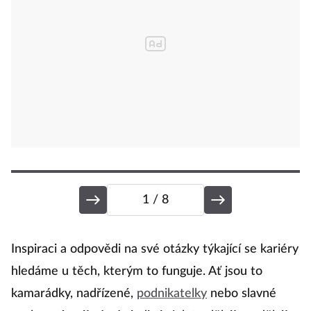
1
/ 8
A
Inspiraci a odpovědi na své otázky týkající se kariéry
A
hledáme u těch, kterým to funguje. Ať jsou to
kamarádky, nadřízené,
podnikatelky
nebo slavné