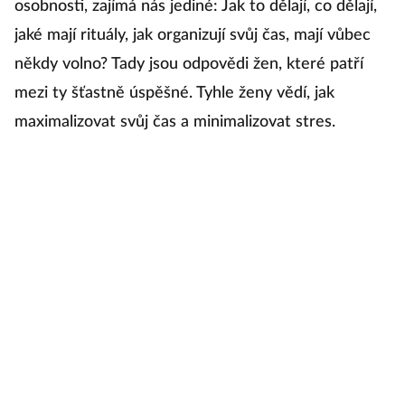
osobnosti, zajímá nás jediné: Jak to dělají, co dělají,
Ar
jaké mají rituály, jak organizují svůj čas, mají vůbec
někdy volno? Tady jsou odpovědi žen, které patří
N
mezi ty šťastně úspěšné. Tyhle ženy vědí, jak
s
maximalizovat svůj čas a minimalizovat stres.
k
r
po
zr
op
el
v 
po