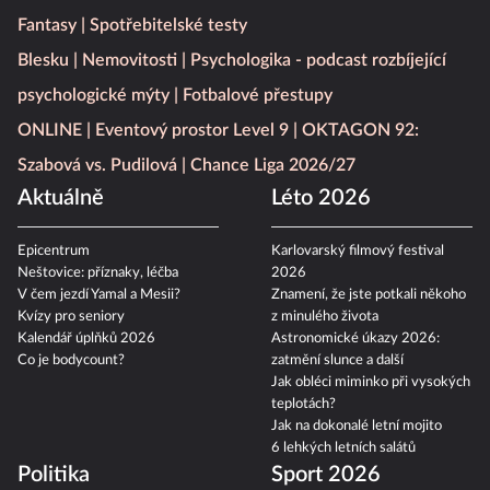
Fantasy
Spotřebitelské testy
Blesku
Nemovitosti
Psychologika - podcast rozbíjející
psychologické mýty
Fotbalové přestupy
ONLINE
Eventový prostor Level 9
OKTAGON 92:
Szabová vs. Pudilová
Chance Liga 2026/27
Aktuálně
Léto 2026
Epicentrum
Karlovarský filmový festival
Neštovice: příznaky, léčba
2026
V čem jezdí Yamal a Mesii?
Znamení, že jste potkali někoho
Kvízy pro seniory
z minulého života
Kalendář úplňků 2026
Astronomické úkazy 2026:
Co je bodycount?
zatmění slunce a další
Jak obléci miminko při vysokých
teplotách?
Jak na dokonalé letní mojito
6 lehkých letních salátů
Politika
Sport 2026