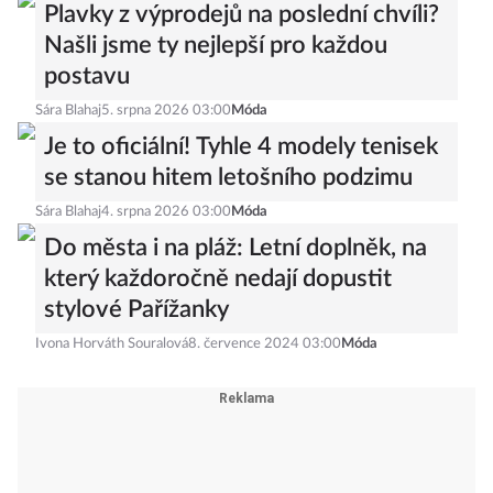
Plavky z výprodejů na poslední chvíli?
Našli jsme ty nejlepší pro každou
postavu
Sára Blahaj
5. srpna 2026 03:00
Móda
Je to oficiální! Tyhle 4 modely tenisek
se stanou hitem letošního podzimu
Sára Blahaj
4. srpna 2026 03:00
Móda
Do města i na pláž: Letní doplněk, na
který každoročně nedají dopustit
stylové Pařížanky
Ivona Horváth Souralová
8. července 2024 03:00
Móda