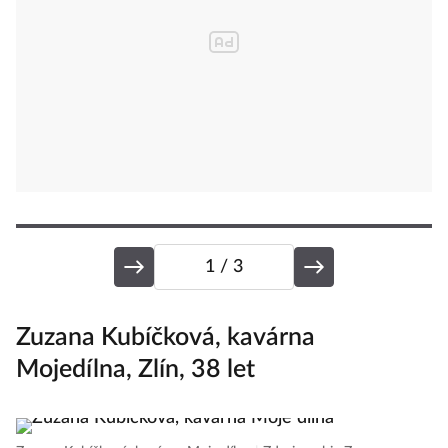
1
/ 3
Zuzana Kubíčková, kavárna
L
Mojedílna, Zlín, 38 let
n
z