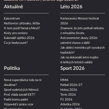
Szabová vs. Pudilová
Chance Liga 2026/27
Aktuálně
Léto 2026
Epicentrum
Karlovarský filmový festival
Neštovice: příznaky, léčba
2026
V čem jezdí Yamal a Mesii?
Znamení, že jste potkali někoho
Kvízy pro seniory
z minulého života
Kalendář úplňků 2026
Astronomické úkazy 2026:
Co je bodycount?
zatmění slunce a další
Jak obléci miminko při vysokých
teplotách?
Jak na dokonalé letní mojito
6 lehkých letních salátů
Politika
Sport 2026
Nová superdávka: kdo na ní
MMA
dosáhne?
Fotbal 2026/27
Sjezd sudetských Němců
Hokej 2026
Proč vláda zavádí EET?
Tenis 2026
Padni komu padni
F1 2026
Výpověď z práce vzor
Atletika 2026