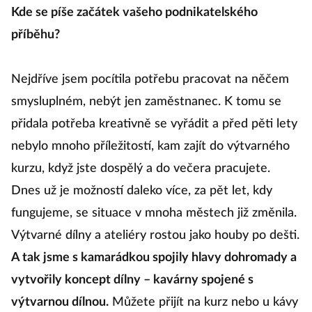
k
Kde se píše začátek vašeho podnikatelského
po
příběhu?
p
p
Nejdříve jsem pocítila potřebu pracovat na něčem
o
smysluplném, nebýt jen zaměstnanec. K tomu se
če
přidala potřeba kreativně se vyřádit a před pěti lety
nebylo mnoho příležitostí, kam zajít do výtvarného
kurzu, když jste dospělý a do večera pracujete.
Le
Dnes už je možností daleko více, za pět let, kdy
K
fungujeme, se situace v mnoha městech již změnila.
p
Výtvarné dílny a ateliéry rostou jako houby po dešti.
A tak jsme s kamarádkou spojily hlavy dohromady a
Ja
vytvořily koncept dílny – kavárny spojené s
hl