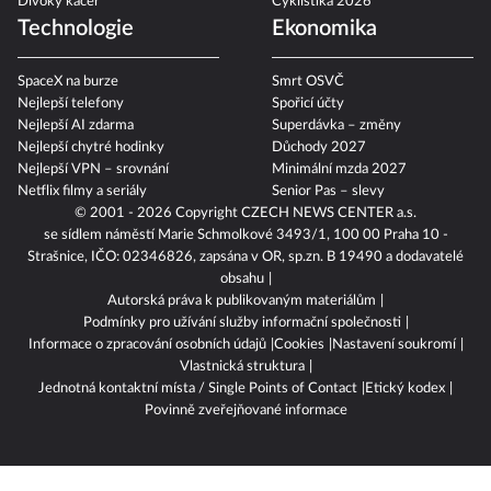
Divoký kačer
Cyklistika 2026
Technologie
Ekonomika
SpaceX na burze
Smrt OSVČ
Nejlepší telefony
Spořicí účty
Nejlepší AI zdarma
Superdávka – změny
Nejlepší chytré hodinky
Důchody 2027
Nejlepší VPN – srovnání
Minimální mzda 2027
Netflix filmy a seriály
Senior Pas – slevy
© 2001 - 2026 Copyright
CZECH NEWS CENTER a.s.
se sídlem náměstí Marie Schmolkové 3493/1, 100 00 Praha 10 -
Strašnice, IČO: 02346826, zapsána v OR, sp.zn. B 19490 a dodavatelé
obsahu
Autorská práva k publikovaným materiálům
Podmínky pro užívání služby informační společnosti
Informace o zpracování osobních údajů
Cookies
Nastavení soukromí
Vlastnická struktura
Jednotná kontaktní místa / Single Points of Contact
Etický kodex
Povinně zveřejňované informace