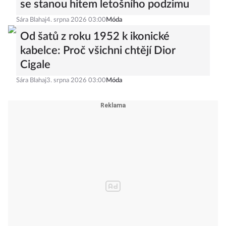
se stanou hitem letošního podzimu
Sára Blahaj
4. srpna 2026 03:00
Móda
Od šatů z roku 1952 k ikonické
kabelce: Proč všichni chtějí Dior
Cigale
Sára Blahaj
3. srpna 2026 03:00
Móda