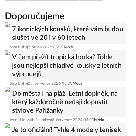
rozhovor
kariéra
osobní rozvoj
podnikání
Doporučujeme
7 ikonických kousků, které vám budou
slušet ve 20 i v 60 letech
Sára Blahaj
7. srpna 2026 03:00
Móda
V čem přežít tropická horka? Tohle
jsou nejlepší chladivé kousky z letních
výprodejů
Sára Blahaj
29. července 2026 03:00
Móda
Do města i na pláž: Letní doplněk, na
který každoročně nedají dopustit
stylové Pařížanky
Ivona Horváth Souralová
8. července 2024 03:00
Móda
Je to oficiální! Tyhle 4 modely tenisek