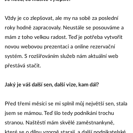
Je něco, co musíte vylepšit?
ba
ro
Vždy je co zlepšovat, ale my na sobě za poslední
Šk
roky hodně zapracovaly. Neustále se posouváme a
Č
mám z toho velkou radost. Teď je potřeba vytvořit
novou webovou prezentaci a online rezervační
K
systém. S rozšiřováním služeb nám aktuální web
přestává stačit.
N
d
Jaký je váš další sen, další vize, kam dál?
fi
p
Před třemi měsíci se mi splnil můj největší sen, stala
a
jsem se mámou. Teď šlo tedy podnikání trochu
stranou. Naštěstí mám skvělé zaměstnankyně,