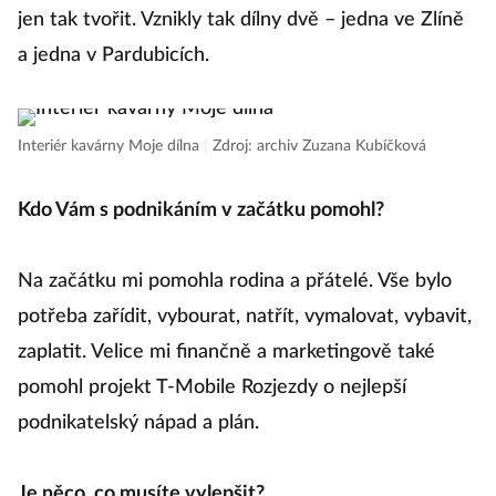
výtvarnou dílnou.
Můžete přijít na kurz nebo u kávy
S
jen tak tvořit. Vznikly tak dílny dvě – jedna ve Zlíně
s
a jedna v Pardubicích.
m
p
Interiér kavárny Moje dílna
|
Zdroj: archiv Zuzana Kubíčková
t
ni
Kdo Vám s podnikáním v začátku pomohl?
no
K
Na začátku mi pomohla rodina a přátelé. Vše bylo
h
potřeba zařídit, vybourat, natřít, vymalovat, vybavit,
p
zaplatit. Velice mi finančně a marketingově také
k
pomohl projekt T-Mobile Rozjezdy o nejlepší
ro
podnikatelský nápad a plán.
Tr
m