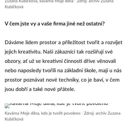
Zuzana Kubíčková, kavárna Moje dílna
|
Zdroj: archiv Zuzana
Kubíčková
Le
V čem jste vy a vaše firma jiné než ostatní?
V 
Dáváme lidem prostor a příležitost tvořit a rozvíjet
Za
jejich kreativitu. Naši zákazníci tak rozšiřují své
os
obzory, ať už se kreativní činnosti dříve věnovali
n
nebo naposledy tvořili na základní škole, mají u nás
za
prostor poznávat nové techniky, co je baví, v čem
Z
jsou dobří a také nové přátele.
bu
v
au
Kavárna Moje dílna, kde je tvořit povoleno
|
Zdroj: archiv Zuzana
Kubíčková
k