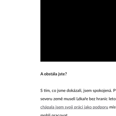
A obstála jste?
S tím, co jsme dokázali, jsem spokojená. P
severu země museli Lékaře bez hranic leto
chápala jsem svoji práci jako podporu
míst
mohli pracovat.