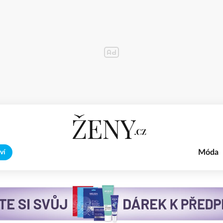
Móda
ví