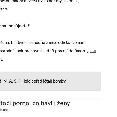
 nesou mnohem větší rizika než my. To oni žijí
kách.
terou nepůjdete?
rožená, tak bych rozhodně z mise odjela. Nemám
národní spolupracovníci, kteří pracují do úmoru,
jsou
t.
iál M. A. S. H, kde pořád létají bomby.
točí porno, co baví i ženy
lo nás