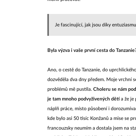
Je fascinující, jak jsou díky entuzias
Byla výzva i vaše první cesta do Tanzanie
Ano, o cestě do Tanzanie, do uprchlického
dozvěděla dva dny předem. Moje vrchní ses
problémů mě pustila.
Choleru se nám podař
je tam mnoho podvyživených dětí
a že je
náplň práce, místo působení i dorozumíva
kde bylo asi 50 tisíc Konžanů a mise se pr
francouzsky neumím a dostala jsem na star