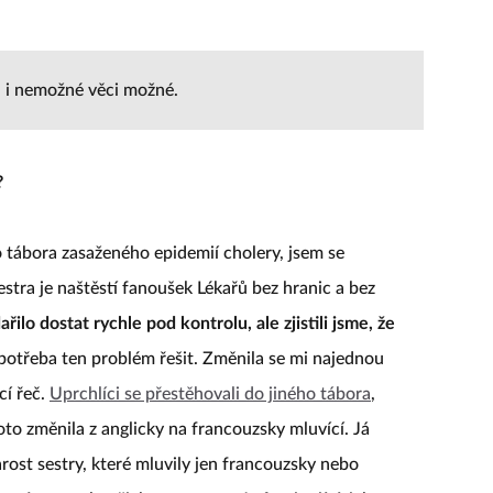
mu i nemožné věci možné.
?
 tábora zasaženého epidemií cholery, jsem se
tra je naštěstí fanoušek Lékařů bez hranic a bez
ilo dostat rychle pod kontrolu, ale zjistili jsme, že
 potřeba ten problém řešit. Změnila se mi najednou
cí řeč.
Uprchlíci se přestěhovali do jiného tábora
,
oto změnila z anglicky na francouzsky mluvící. Já
ost sestry, které mluvily jen francouzsky nebo