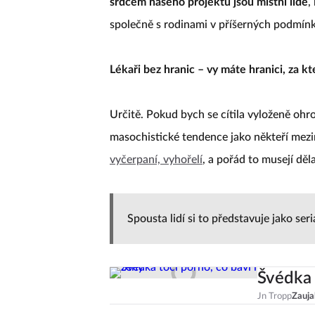
srdcem našeho projektu jsou místní lidé
,
společně s rodinami v příšerných podmín
Lékaři bez hranic – vy máte hranici, za k
Určitě. Pokud bych se cítila vyloženě oh
masochistické tendence jako někteří mezi
vyčerpaní, vyhořelí
, a pořád to musejí děla
Spousta lidí si to představuje jako ser
Švédka 
Jn Tropp
Zauja