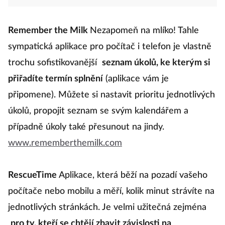
Remember the Milk
Nezapomeň na mlíko! Tahle
sympatická aplikace pro počítač i telefon je vlastně
trochu sofistikovanější
seznam úkolů, ke kterým si
přiřadíte termín splnění
(aplikace vám je
připomene). Můžete si nastavit prioritu jednotlivých
úkolů, propojit seznam se svým kalendářem a
případně úkoly také přesunout na jindy.
www.rememberthemilk.com
RescueTime
Aplikace, která běží na pozadí vašeho
počítače nebo mobilu a měří, kolik minut strávíte na
jednotlivých stránkách. Je velmi užitečná zejména
pro ty, kteří se chtějí zbavit závislosti na