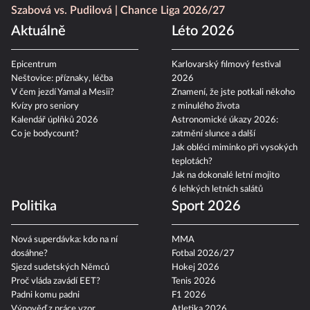
Szabová vs. Pudilová
Chance Liga 2026/27
Aktuálně
Léto 2026
Epicentrum
Karlovarský filmový festival
Neštovice: příznaky, léčba
2026
V čem jezdí Yamal a Mesii?
Znamení, že jste potkali někoho
Kvízy pro seniory
z minulého života
Kalendář úplňků 2026
Astronomické úkazy 2026:
Co je bodycount?
zatmění slunce a další
Jak obléci miminko při vysokých
teplotách?
Jak na dokonalé letní mojito
6 lehkých letních salátů
Politika
Sport 2026
Nová superdávka: kdo na ní
MMA
dosáhne?
Fotbal 2026/27
Sjezd sudetských Němců
Hokej 2026
Proč vláda zavádí EET?
Tenis 2026
Padni komu padni
F1 2026
Výpověď z práce vzor
Atletika 2026