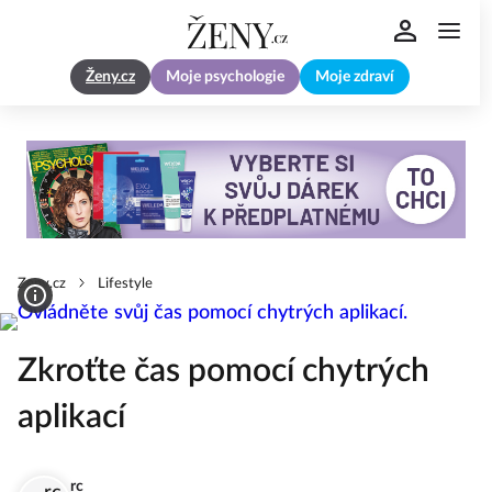
Ženy.cz
Moje psychologie
Moje zdraví
Zeny.cz
Lifestyle
Zkroťte čas pomocí chytrých
aplikací
rc