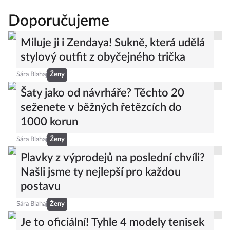
Doporučujeme
Miluje ji i Zendaya! Sukně, která udělá
stylový outfit z obyčejného trička
Sára Blahaj
Ženy
Šaty jako od návrháře? Těchto 20
seženete v běžných řetězcích do
1000 korun
Sára Blahaj
Ženy
Plavky z výprodejů na poslední chvíli?
Našli jsme ty nejlepší pro každou
postavu
Sára Blahaj
Ženy
Je to oficiální! Tyhle 4 modely tenisek