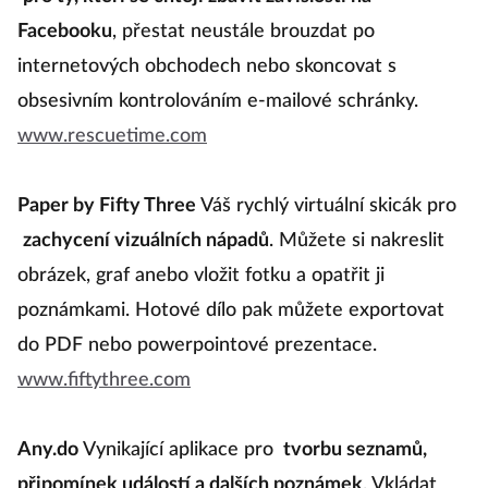
Facebooku
, přestat neustále brouzdat po
internetových obchodech nebo skoncovat s
obsesivním kontrolováním e-mailové schránky.
www.rescuetime.com
Paper by Fifty Three
Váš rychlý virtuální skicák pro
zachycení vizuálních nápadů
. Můžete si nakreslit
obrázek, graf anebo vložit fotku a opatřit ji
poznámkami. Hotové dílo pak můžete exportovat
do PDF nebo powerpointové prezentace.
www.fiftythree.com
Any.do
Vynikající aplikace pro
tvorbu seznamů,
připomínek událostí a dalších poznámek
. Vkládat