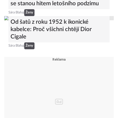
se stanou hitem letošního podzimu
Sára Blahaj
Ženy
Od šatů z roku 1952 k ikonické
kabelce: Proč všichni chtějí Dior
Cigale
Sára Blahaj
Ženy