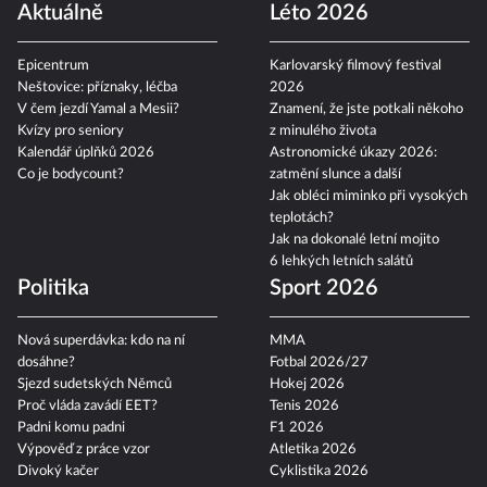
Aktuálně
Léto 2026
Epicentrum
Karlovarský filmový festival
Neštovice: příznaky, léčba
2026
V čem jezdí Yamal a Mesii?
Znamení, že jste potkali někoho
Kvízy pro seniory
z minulého života
Kalendář úplňků 2026
Astronomické úkazy 2026:
Co je bodycount?
zatmění slunce a další
Jak obléci miminko při vysokých
teplotách?
Jak na dokonalé letní mojito
6 lehkých letních salátů
Politika
Sport 2026
Nová superdávka: kdo na ní
MMA
dosáhne?
Fotbal 2026/27
Sjezd sudetských Němců
Hokej 2026
Proč vláda zavádí EET?
Tenis 2026
Padni komu padni
F1 2026
Výpověď z práce vzor
Atletika 2026
Divoký kačer
Cyklistika 2026