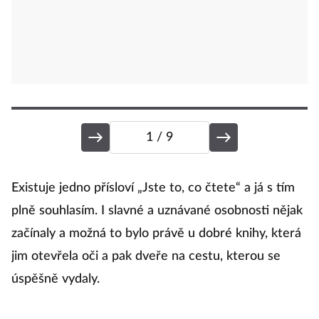
1
/ 9
J
Existuje jedno přísloví „Jste to, co čtete“ a já s tím
plně souhlasím. I slavné a uznávané osobnosti nějak
začínaly a možná to bylo právě u dobré knihy, která
L
jim otevřela oči a pak dveře na cestu, kterou se
úspěšně vydaly.
Li