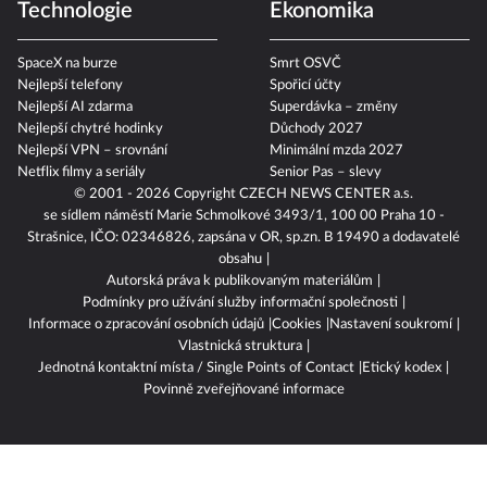
Technologie
Ekonomika
SpaceX na burze
Smrt OSVČ
Nejlepší telefony
Spořicí účty
Nejlepší AI zdarma
Superdávka – změny
Nejlepší chytré hodinky
Důchody 2027
Nejlepší VPN – srovnání
Minimální mzda 2027
Netflix filmy a seriály
Senior Pas – slevy
© 2001 - 2026 Copyright
CZECH NEWS CENTER a.s.
se sídlem náměstí Marie Schmolkové 3493/1, 100 00 Praha 10 -
Strašnice, IČO: 02346826, zapsána v OR, sp.zn. B 19490 a dodavatelé
obsahu
Autorská práva k publikovaným materiálům
Podmínky pro užívání služby informační společnosti
Informace o zpracování osobních údajů
Cookies
Nastavení soukromí
Vlastnická struktura
Jednotná kontaktní místa / Single Points of Contact
Etický kodex
Povinně zveřejňované informace