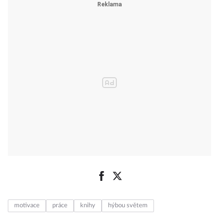
motivace
práce
knihy
hýbou světem