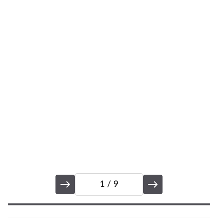
p
po
ne
1
/ 9