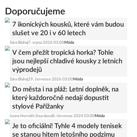
Doporučujeme
7 ikonických kousků, které vám budou
slušet ve 20 i v 60 letech
Sára Blahaj
7. srpna 2026 03:00
Móda
V čem přežít tropická horka? Tohle
jsou nejlepší chladivé kousky z letních
výprodejů
Sára Blahaj
29. července 2026 03:00
Móda
Do města i na pláž: Letní doplněk, na
který každoročně nedají dopustit
stylové Pařížanky
Ivona Horváth Souralová
8. července 2024 03:00
Móda
Je to oficiální! Tyhle 4 modely tenisek
se stanou hitem letošního podzimu