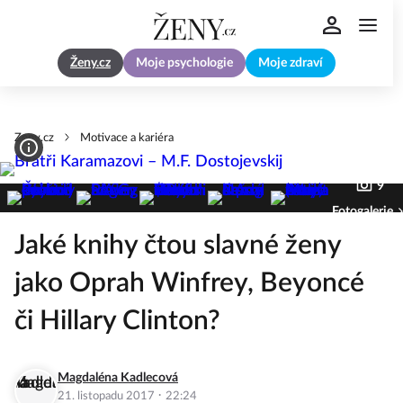
Ženy.cz
Moje psychologie
Moje zdraví
Zeny.cz
Motivace a kariéra
9
Fotogalerie
Jaké knihy čtou slavné ženy
jako Oprah Winfrey, Beyoncé
či Hillary Clinton?
Magdaléna Kadlecová
·
21. listopadu 2017
22:24