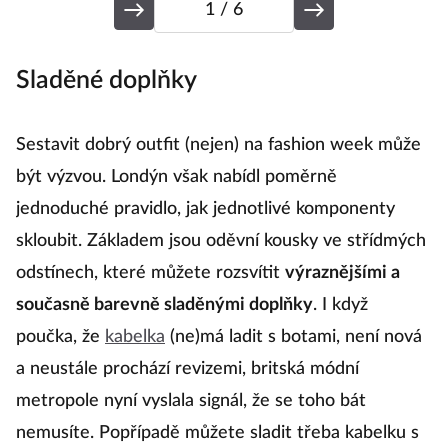
1
/ 6
Sladěné doplňky
T
Sestavit dobrý outfit (nejen) na fashion week může
Tř
být výzvou. Londýn však nabídl poměrně
N
jednoduché pravidlo, jak jednotlivé komponenty
z
skloubit. Základem jsou oděvní kousky ve střídmých
s
odstínech, které můžete rozsvítit
výraznějšími a
vi
současně barevně sladěnými doplňky
. I když
s
poučka, že
kabelka
(ne)má ladit s botami, není nová
f
a neustále prochází revizemi, britská módní
ko
metropole nyní vyslala signál, že se toho bát
o
nemusíte. Popřípadě můžete sladit třeba kabelku s