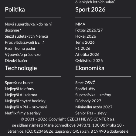
6 lehkých letních salátů
Politika
Sport 2026
Nová superdávka: kdo na ní
MMA
dosáhne?
Fotbal 2026/27
Sjezd sudetských Němců
Hokej 2026
Proč vláda zavádí EET?
Tenis 2026
Padni komu padni
F1 2026
Výpověď z práce vzor
Atletika 2026
Divoký kačer
Cyklistika 2026
Technologie
Ekonomika
SpaceX na burze
Smrt OSVČ
Nejlepší telefony
Spořicí účty
Nejlepší AI zdarma
Superdávka – změny
Nejlepší chytré hodinky
Důchody 2027
Nejlepší VPN – srovnání
Minimální mzda 2027
Netflix filmy a seriály
Senior Pas – slevy
© 2001 - 2026 Copyright
CZECH NEWS CENTER a.s.
se sídlem náměstí Marie Schmolkové 3493/1, 100 00 Praha 10 -
Strašnice, IČO: 02346826, zapsána v OR, sp.zn. B 19490 a dodavatelé