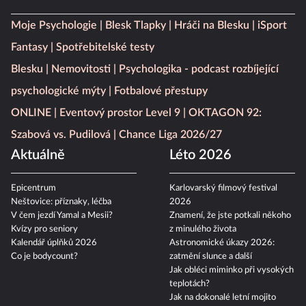
Moje Psychologie
Blesk Tlapky
Hráči na Blesku
iSport
Fantasy
Spotřebitelské testy
Blesku
Nemovitosti
Psychologika - podcast rozbíjející
psychologické mýty
Fotbalové přestupy
ONLINE
Eventový prostor Level 9
OKTAGON 92:
Szabová vs. Pudilová
Chance Liga 2026/27
Aktuálně
Léto 2026
Epicentrum
Karlovarský filmový festival
Neštovice: příznaky, léčba
2026
V čem jezdí Yamal a Mesii?
Znamení, že jste potkali někoho
Kvízy pro seniory
z minulého života
Kalendář úplňků 2026
Astronomické úkazy 2026:
Co je bodycount?
zatmění slunce a další
Jak obléci miminko při vysokých
teplotách?
Jak na dokonalé letní mojito