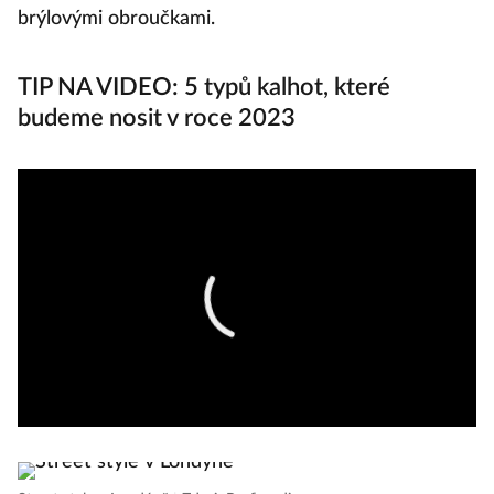
brýlovými obroučkami.
St
TIP NA VIDEO: 5 typů kalhot, které
budeme nosit v roce 2023
St
St