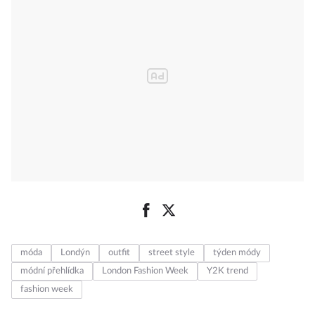
móda
Londýn
outfit
street style
týden módy
módní přehlídka
London Fashion Week
Y2K trend
fashion week