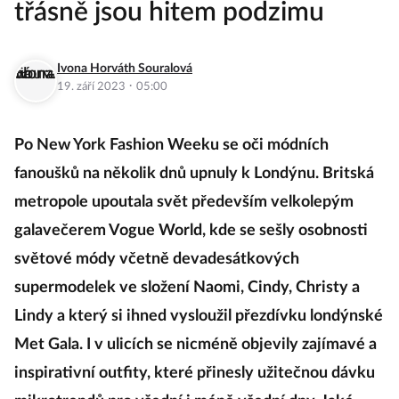
třásně jsou hitem podzimu
Ivona Horváth Souralová
·
19. září 2023
05:00
Po New York Fashion Weeku se oči módních
fanoušků na několik dnů upnuly k Londýnu. Britská
metropole upoutala svět především velkolepým
galavečerem Vogue World, kde se sešly osobnosti
světové módy včetně devadesátkových
supermodelek ve složení Naomi, Cindy, Christy a
Lindy a který si ihned vysloužil přezdívku londýnské
Met Gala. I v ulicích se nicméně objevily zajímavé a
inspirativní outfity, které přinesly užitečnou dávku