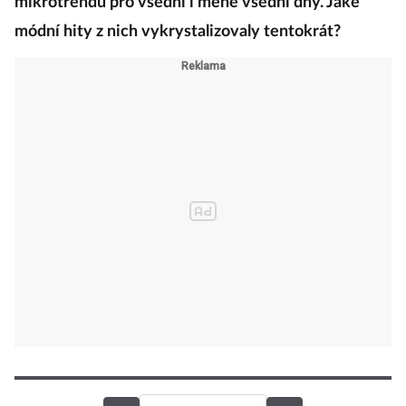
mikrotrendů pro všední i méně všední dny. Jaké
módní hity z nich vykrystalizovaly tentokrát?