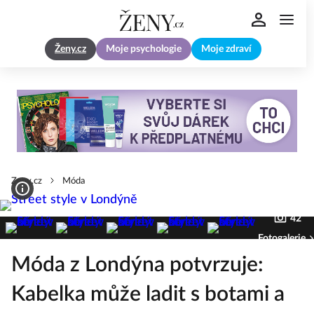
Ženy.cz
Moje psychologie
Moje zdraví
Zeny.cz
Móda
42
Fotogalerie
Móda z Londýna potvrzuje:
Kabelka může ladit s botami a