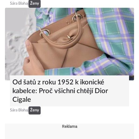
Sára Blahaj
Ženy
Od šatů z roku 1952 k ikonické
kabelce: Proč všichni chtějí Dior
Cigale
Sára Blahaj
Ženy