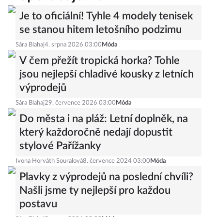
Je to oficiální! Tyhle 4 modely tenisek
se stanou hitem letošního podzimu
Sára Blahaj
4. srpna 2026 03:00
Móda
V čem přežít tropická horka? Tohle
jsou nejlepší chladivé kousky z letních
výprodejů
Sára Blahaj
29. července 2026 03:00
Móda
Do města i na pláž: Letní doplněk, na
který každoročně nedají dopustit
stylové Pařížanky
Ivona Horváth Souralová
8. července 2024 03:00
Móda
Plavky z výprodejů na poslední chvíli?
Našli jsme ty nejlepší pro každou
postavu