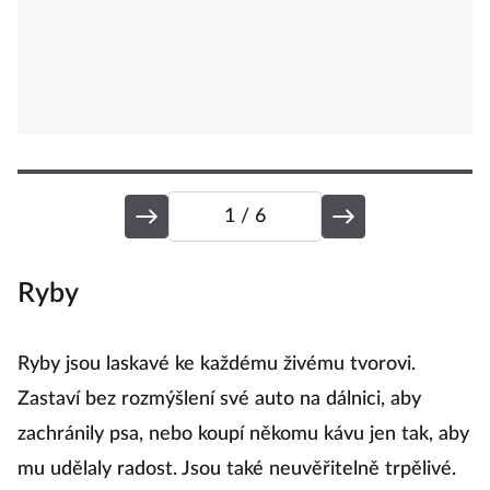
1
/ 6
Ryby
P
Ryby jsou laskavé ke každému živému tvorovi.
Pa
Zastaví bez rozmýšlení své auto na dálnici, aby
ať
zachránily psa, nebo koupí někomu kávu jen tak, aby
n
mu udělaly radost. Jsou také neuvěřitelně trpělivé.
t