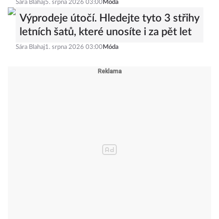
Sára Blahaj
5. srpna 2026 03:00
Móda
Výprodeje útočí. Hledejte tyto 3 střihy
letních šatů, které unosíte i za pět let
Sára Blahaj
1. srpna 2026 03:00
Móda