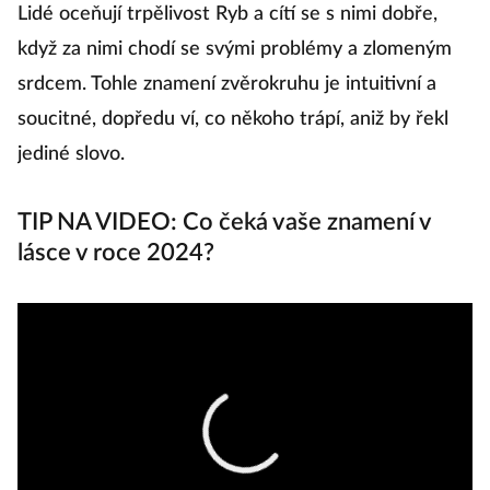
Lidé oceňují trpělivost Ryb a cítí se s nimi dobře,
p
když za nimi chodí se svými problémy a zlomeným
kd
srdcem. Tohle znamení zvěrokruhu je intuitivní a
d
soucitné, dopředu ví, co někoho trápí, aniž by řekl
n
jediné slovo.
ne
př
TIP NA VIDEO: Co čeká vaše znamení v
lásce v roce 2024?
Pa