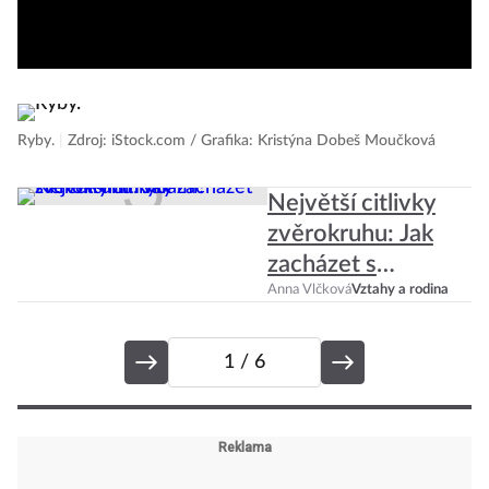
Ryby.
|
Zdroj: iStock.com / Grafika: Kristýna Dobeš Moučková
Největší citlivky
zvěrokruhu: Jak
zacházet s
křehkými Rybami?
Anna Vlčková
Vztahy a rodina
1
/ 6