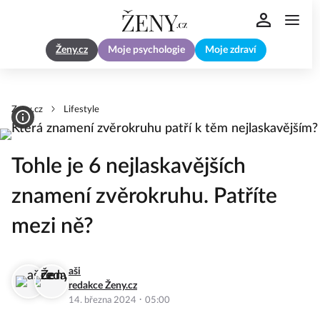
Ženy.cz
Moje psychologie
Moje zdraví
Zeny.cz
Lifestyle
Tohle je 6 nejlaskavějších
znamení zvěrokruhu. Patříte
mezi ně?
aši
redakce Ženy.cz
·
14. března 2024
05:00