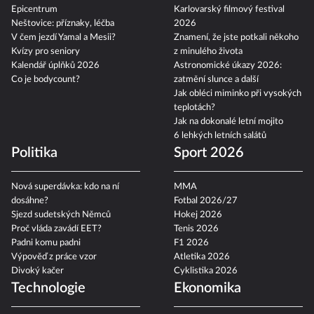
Epicentrum
Karlovarský filmový festival
Neštovice: příznaky, léčba
2026
V čem jezdí Yamal a Mesii?
Znamení, že jste potkali někoho
Kvízy pro seniory
z minulého života
Kalendář úplňků 2026
Astronomické úkazy 2026:
Co je bodycount?
zatmění slunce a další
Jak obléci miminko při vysokých
teplotách?
Jak na dokonalé letní mojito
6 lehkých letních salátů
Politika
Sport 2026
Nová superdávka: kdo na ní
MMA
dosáhne?
Fotbal 2026/27
Sjezd sudetských Němců
Hokej 2026
Proč vláda zavádí EET?
Tenis 2026
Padni komu padni
F1 2026
Výpověď z práce vzor
Atletika 2026
Divoký kačer
Cyklistika 2026
Technologie
Ekonomika