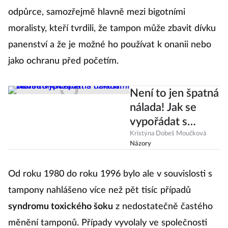
odpůrce, samozřejmě hlavně mezi bigotními
moralisty, kteří tvrdili, že tampon může zbavit dívku
panenství a že je možné ho používat k onanii nebo
jako ochranu před početím.
Není to jen špatná
nálada! Jak se
vypořádat s
úzkostmi během
Kristýna Dobeš Moučková
Názory
PMS?
Od roku 1980 do roku 1996 bylo ale v souvislosti s
tampony nahlášeno více než pět tisíc případů
syndromu toxického šoku
z nedostatečně častého
měnění tamponů. Případy vyvolaly ve společnosti