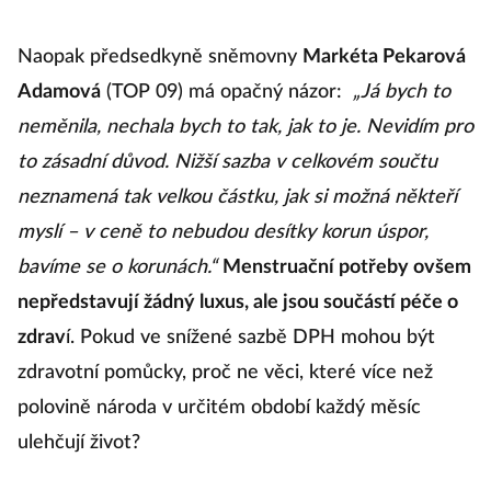
Naopak předsedkyně sněmovny
Markéta Pekarová
Adamová
(TOP 09) má opačný názor:
„Já bych to
neměnila, nechala bych to tak, jak to je. Nevidím pro
to zásadní důvod. Nižší sazba v celkovém součtu
neznamená tak velkou částku, jak si možná někteří
myslí – v ceně to nebudou desítky korun úspor,
bavíme se o korunách.“
Menstruační potřeby ovšem
nepředstavují žádný luxus, ale jsou součástí péče o
zdrav
í. Pokud ve snížené sazbě DPH mohou být
zdravotní pomůcky, proč ne věci, které více než
polovině národa v určitém období každý měsíc
ulehčují život?