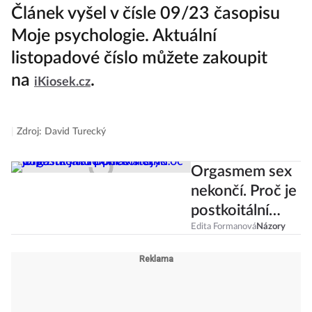
Článek vyšel v čísle 09/23 časopisu
Moje psychologie. Aktuální
listopadové číslo můžete zakoupit
na
.
iKiosek.cz
|
Zdroj: David Turecký
Orgasmem sex
nekončí. Proč je
postkoitální
péče stejně
Edita Formanová
Názory
důležitá jako
pohlavní styk?