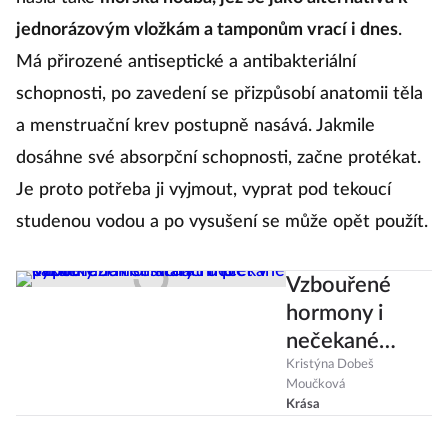
jednorázovým vložkám a tamponům vrací i dnes
.
Má přirozené antiseptické a antibakteriální
schopnosti, po zavedení se přizpůsobí anatomii těla
a menstruační krev postupně nasává. Jakmile
dosáhne své absorpční schopnosti, začne protékat.
Je proto potřeba ji vyjmout, vyprat pod tekoucí
studenou vodou a po vysušení se může opět použít.
Vzbouřené
hormony i
nečekané
pupínky. Jak se
Kristýna Dobeš
Moučková
starat o pleť v
Krása
každé fázi