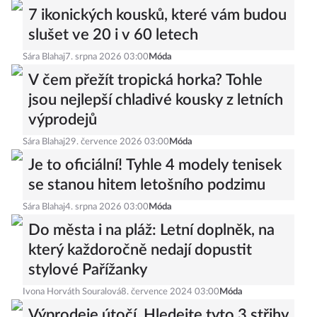
7 ikonických kousků, které vám budou
slušet ve 20 i v 60 letech
Sára Blahaj
7. srpna 2026 03:00
Móda
V čem přežít tropická horka? Tohle
jsou nejlepší chladivé kousky z letních
výprodejů
Sára Blahaj
29. července 2026 03:00
Móda
Je to oficiální! Tyhle 4 modely tenisek
se stanou hitem letošního podzimu
Sára Blahaj
4. srpna 2026 03:00
Móda
Do města i na pláž: Letní doplněk, na
který každoročně nedají dopustit
stylové Pařížanky
Ivona Horváth Souralová
8. července 2024 03:00
Móda
Výprodeje útočí. Hledejte tyto 3 střihy