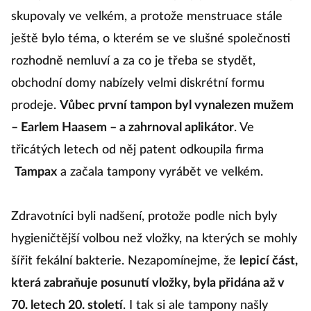
skupovaly ve velkém, a protože menstruace stále
ještě bylo téma, o kterém se ve slušné společnosti
rozhodně nemluví a za co je třeba se stydět,
obchodní domy nabízely velmi diskrétní formu
prodeje.
Vůbec první tampon byl vynalezen mužem
– Earlem Haasem – a zahrnoval aplikátor
. Ve
třicátých letech od něj patent odkoupila firma
Tampax
a začala tampony vyrábět ve velkém.
Zdravotníci byli nadšení, protože podle nich byly
hygieničtější volbou než vložky, na kterých se mohly
šířit fekální bakterie. Nezapomínejme, že
lepicí část,
která zabraňuje posunutí vložky, byla přidána až v
70. letech 20. století
. I tak si ale tampony našly