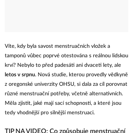
Víte, kdy byla savost menstruačních vložek a
tamponů vůbec poprvé otestována s reálnou lidskou
krví? Nebylo to před padesáti ani dvaceti lety, ale
letos v srpnu
. Nová studie, kterou provedly vědkyně
z oregonské univerzity OHSU, si dala za cíl porovnat
různé menstruační potřeby, včetně alternativních.
Měla zjistit, jaké mají sací schopnosti, a které jsou
tedy vhodnější pro silnější menstruaci.
TIP NA VIDEO: Co způsobuje menstruační