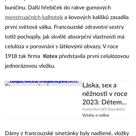
buničinu. Další hřebíček do rakve gumových
menstruačních kalhotek
a kovových kalíšků zasadila
první světová válka. Francouzské zdravotní sestry
totiž pochopily, jak skvělé absorpční vlastnosti má
celulóza v porovnání s látkovými obvazy. V roce
1918 tak firma
Kotex
představila první celulózovou
jednorázovou vložku.
Láska, sex a
něžnosti v roce
2023: Dětem
snáz vysvětlíte
Ivona Horváth Souralová
Vztahy a rodina
respekt než
masturbaci
Dámy z francouzské smetánky byly nadšené, vložky