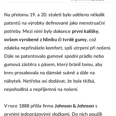
pořád
označujeme
spojením „tam
Na přelomu 19. a 20. století bylo uděleno několik
dole“?
patentů na výrobky definované jako menstruační
potřeby. Mezi nimi byly dokonce
první kalíšky,
ovšem vyrobené z hliníku či tvrdé gumy
, což
zdaleka nepřinášelo komfort, spíš utrpení při nošení.
Dále se patentovalo gumové spodní prádlo nebo
gumová zástěra s pásem, který bránil tomu, aby
krev prosakovala na dámské sukně a dále na
nábytek. Netřeba asi dodávat, že byla těžká,
nepohodlná a nepříjemná na nošení.
V roce 1888 přišla firma
Johnson & Johnson
s
prvními jednorázovými vložkami. Do nich použili