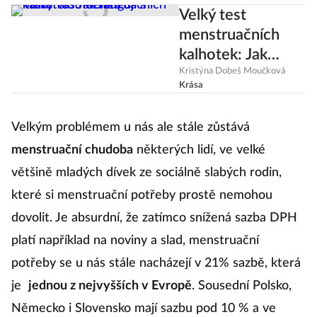
Velký test
menstruačních
kalhotek: Jak
fungují a které vás
Kristýna Dobeš Moučková
Krása
nezradí?
Velkým problémem u nás ale stále zůstává
menstruační chudoba
některých lidí, ve velké
většině mladých dívek ze sociálně slabých rodin,
které si menstruační potřeby prostě nemohou
dovolit. Je absurdní, že zatímco snížená sazba DPH
platí například na noviny a slad, menstruační
potřeby se u nás stále nacházejí v 21% sazbě, která
je
jednou z nejvyšších v Evropě
. Sousední Polsko,
Německo i Slovensko mají sazbu pod 10 % a ve