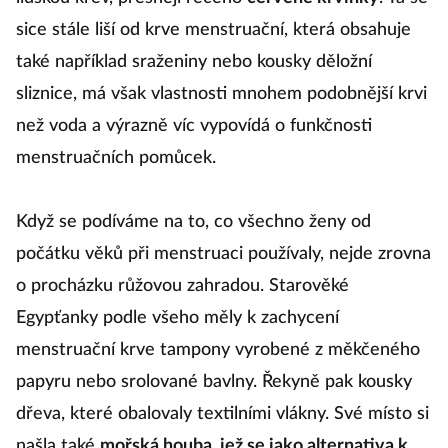
sice stále liší od krve menstruační, která obsahuje
také například sraženiny nebo kousky děložní
sliznice, má však vlastnosti mnohem podobnější krvi
než voda a výrazně víc vypovídá o funkčnosti
menstruačních pomůcek.
Když se podíváme na to, co všechno ženy od
počátku věků při menstruaci používaly, nejde zrovna
o procházku růžovou zahradou. Starověké
Egypťanky podle všeho měly k zachycení
menstruační krve tampony vyrobené z měkčeného
papyru nebo srolované bavlny. Řekyně pak kousky
dřeva, které obalovaly textilními vlákny. Své místo si
našla také
mořská houba, jež se jako alternativa k