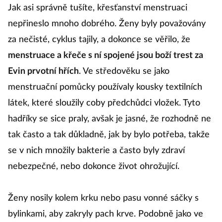
menstruačního
Jak asi správně tušíte, křesťanství menstruaci
cyklu?
nepřineslo mnoho dobrého. Ženy byly považovány
za nečisté, cyklus tajily, a dokonce se věřilo, že
menstruace a křeče s ní spojené jsou boží trest za
Evin prvotní hřích
. Ve středověku se jako
menstruační pomůcky používaly kousky textilních
látek, které sloužily coby předchůdci vložek. Tyto
hadříky se sice praly, avšak je jasné, že rozhodně ne
tak často a tak důkladně, jak by bylo potřeba, takže
se v nich množily bakterie a často byly zdraví
nebezpečné, nebo dokonce život ohrožující.
Ženy nosily kolem krku nebo pasu vonné sáčky s
bylinkami, aby zakryly pach krve. Podobně jako ve