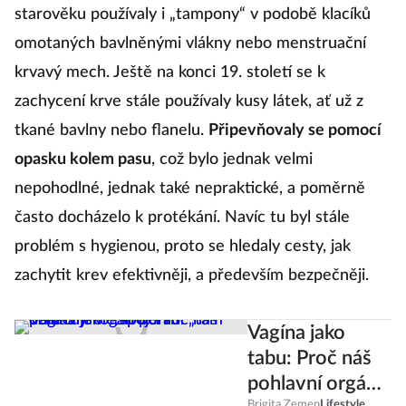
starověku používaly i „tampony“ v podobě klacíků
omotaných bavlněnými vlákny nebo menstruační
krvavý mech. Ještě na konci 19. století se k
zachycení krve stále používaly kusy látek, ať už z
tkané bavlny nebo flanelu.
Připevňovaly se pomocí
opasku kolem pasu
, což bylo jednak velmi
nepohodlné, jednak také nepraktické, a poměrně
často docházelo k protékání. Navíc tu byl stále
problém s hygienou, proto se hledaly cesty, jak
zachytit krev efektivněji, a především bezpečněji.
Vagína jako
tabu: Proč náš
pohlavní orgán
Brigita Zemen
Lifestyle