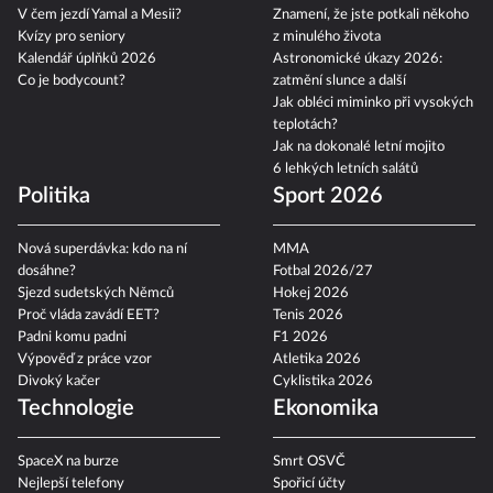
V čem jezdí Yamal a Mesii?
Znamení, že jste potkali někoho
Kvízy pro seniory
z minulého života
Kalendář úplňků 2026
Astronomické úkazy 2026:
Co je bodycount?
zatmění slunce a další
Jak obléci miminko při vysokých
teplotách?
Jak na dokonalé letní mojito
6 lehkých letních salátů
Politika
Sport 2026
Nová superdávka: kdo na ní
MMA
dosáhne?
Fotbal 2026/27
Sjezd sudetských Němců
Hokej 2026
Proč vláda zavádí EET?
Tenis 2026
Padni komu padni
F1 2026
Výpověď z práce vzor
Atletika 2026
Divoký kačer
Cyklistika 2026
Technologie
Ekonomika
SpaceX na burze
Smrt OSVČ
Nejlepší telefony
Spořicí účty