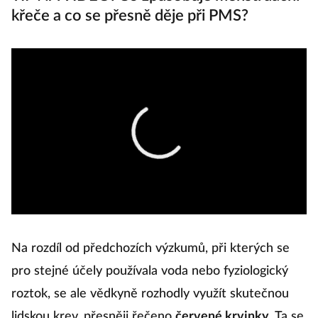
křeče a co se přesně děje při PMS?
Na rozdíl od předchozích výzkumů, při kterých se
pro stejné účely používala voda nebo fyziologický
roztok, se ale vědkyně rozhodly využít skutečnou
lidskou krev, přesněji řečeno
červené krvinky
. Ta se