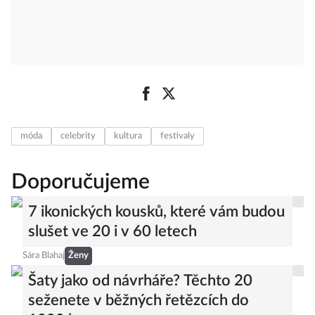
móda
celebrity
kultura
festivaly
Doporučujeme
7 ikonických kousků, které vám budou
slušet ve 20 i v 60 letech
Sára Blahaj
Ženy
Šaty jako od návrháře? Těchto 20
seženete v běžných řetězcích do