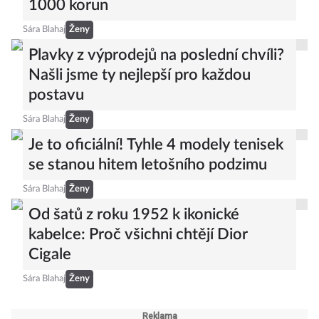
1000 korun
Sára Blahaj
Ženy
Plavky z výprodejů na poslední chvíli?
Našli jsme ty nejlepší pro každou
postavu
Sára Blahaj
Ženy
Je to oficiální! Tyhle 4 modely tenisek
se stanou hitem letošního podzimu
Sára Blahaj
Ženy
Od šatů z roku 1952 k ikonické
kabelce: Proč všichni chtějí Dior
Cigale
Sára Blahaj
Ženy