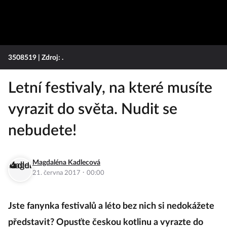
3508519
| Zdroj: .
Letní festivaly, na které musíte
vyrazit do světa. Nudit se
nebudete!
Magdaléna Kadlecová
·
21. června 2017
00:00
Jste fanynka festivalů a léto bez nich si nedokážete
představit? Opusťte českou kotlinu a vyrazte do