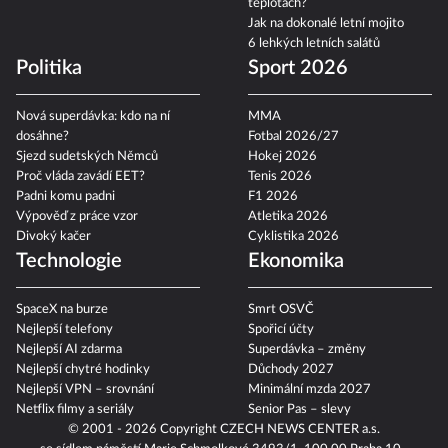
teplotách?
Jak na dokonalé letní mojito
6 lehkých letních salátů
Politika
Sport 2026
Nová superdávka: kdo na ní
MMA
dosáhne?
Fotbal 2026/27
Sjezd sudetských Němců
Hokej 2026
Proč vláda zavádí EET?
Tenis 2026
Padni komu padni
F1 2026
Výpověď z práce vzor
Atletika 2026
Divoký kačer
Cyklistika 2026
Technologie
Ekonomika
SpaceX na burze
Smrt OSVČ
Nejlepší telefony
Spořicí účty
Nejlepší AI zdarma
Superdávka – změny
Nejlepší chytré hodinky
Důchody 2027
Nejlepší VPN – srovnání
Minimální mzda 2027
Netflix filmy a seriály
Senior Pas – slevy
© 2001 - 2026 Copyright
CZECH NEWS CENTER a.s.