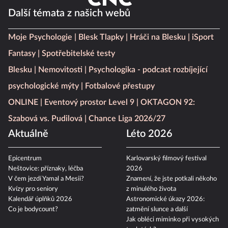
Další témata z našich webů
Moje Psychologie
Blesk Tlapky
Hráči na Blesku
iSport
Fantasy
Spotřebitelské testy
Blesku
Nemovitosti
Psychologika - podcast rozbíjející
psychologické mýty
Fotbalové přestupy
ONLINE
Eventový prostor Level 9
OKTAGON 92:
Szabová vs. Pudilová
Chance Liga 2026/27
Aktuálně
Léto 2026
Epicentrum
Karlovarský filmový festival
Neštovice: příznaky, léčba
2026
V čem jezdí Yamal a Mesii?
Znamení, že jste potkali někoho
Kvízy pro seniory
z minulého života
Kalendář úplňků 2026
Astronomické úkazy 2026:
Co je bodycount?
zatmění slunce a další
Jak obléci miminko při vysokých