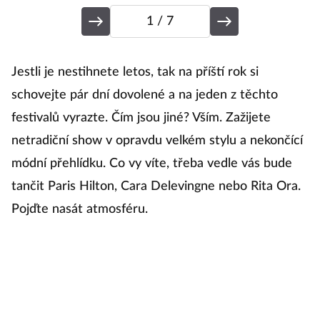
1
/ 7
1
Jestli je nestihnete letos, tak na příští rok si
schovejte pár dní dovolené a na jeden z těchto
festivalů vyrazte. Čím jsou jiné? Vším. Zažijete
K
netradiční show v opravdu velkém stylu a nekončící
módní přehlídku. Co vy víte, třeba vedle vás bude
K
tančit Paris Hilton, Cara Delevingne nebo Rita Ora.
Pojďte nasát atmosféru.
C
k
hv
se
ne