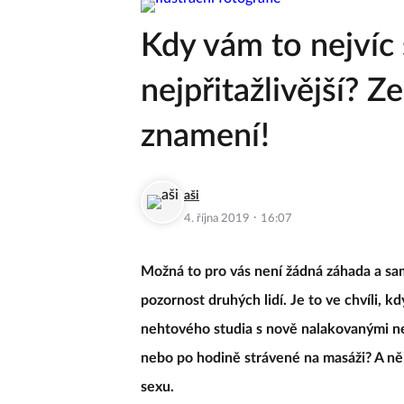
Kdy vám to nejvíc s
nejpřitažlivější? Z
znamení!
aši
·
4. října 2019
16:07
Možná to pro vás není žádná záhada a sami
pozornost druhých lidí. Je to ve chvíli, 
nehtového studia s nově nalakovanými ne
nebo po hodině strávené na masáži? A n
sexu.