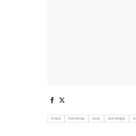
krása
horoskop
sexy
astrologie
z