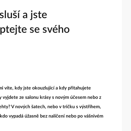
luší a jste
eptejte se svého
 víte, kdy jste okouzlující a kdy přitahujete
kdy vyjdete ze salonu krásy s novým účesem nebo z
hty? V nových šatech, nebo v tričku s výstřihem,
ěkdo vypadá úžasně bez nalíčení nebo po vášnivém