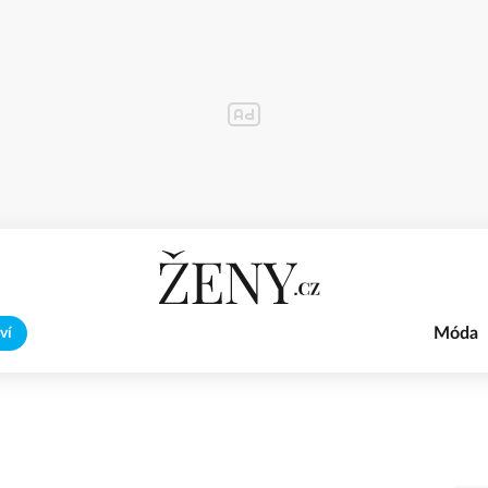
Móda
ví