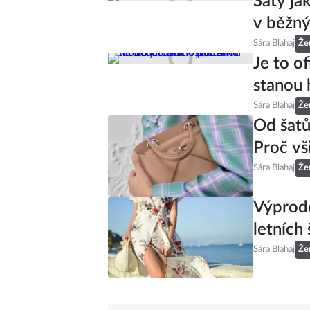
Šaty ja
v běžný
Sára Blahaj
Že
Je to of
stanou 
Sára Blahaj
Že
Od šatů
Proč vš
Sára Blahaj
Že
Výprode
letních 
Sára Blahaj
Že