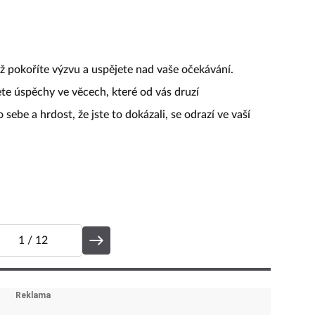
yž pokoříte výzvu a uspějete nad vaše očekávání.
jete úspěchy ve věcech, které od vás druzí
 sebe a hrdost, že jste to dokázali, se odrazí ve vaší
1
/ 12