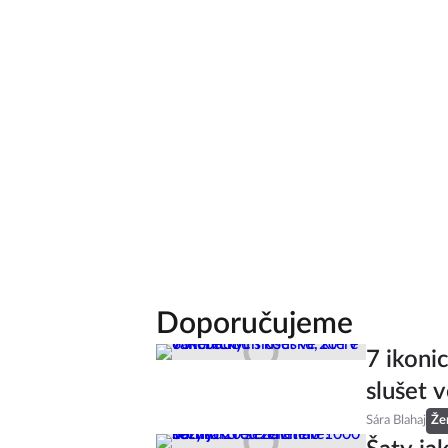
Doporučujeme
7 ikoni
slušet v
Sára Blahaj
Že