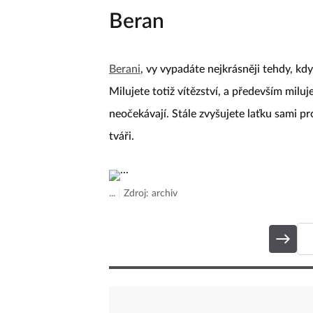
Beran
Berani
, vy vypadáte nejkrásněji tehdy, kd
Milujete totiž vítězství, a především milu
neočekávají. Stále zvyšujete laťku sami pro
tváři.
...
|
Zdroj: archiv