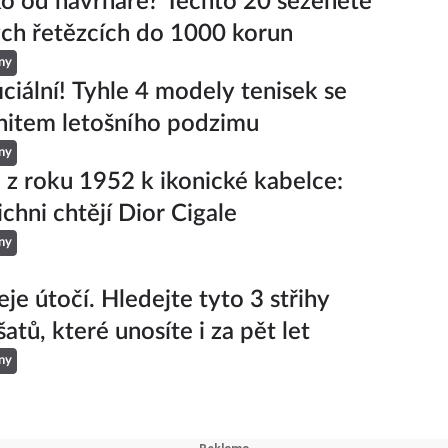
ko od návrháře? Těchto 20 seženete
ch řetězcích do 1000 korun
ny
iciální! Tyhle 4 modely tenisek se
hitem letošního podzimu
ny
 z roku 1952 k ikonické kabelce:
ichni chtějí Dior Cigale
ny
je útočí. Hledejte tyto 3 střihy
šatů, které unosíte i za pět let
ny