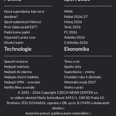
Politika
Sport 2026
Nová superdávka: kdo na ní
MMA
dosáhne?
Fotbal 2026/27
Sjezd sudetských Němců
Hokej 2026
Proč vláda zavádí EET?
Tenis 2026
Padni komu padni
F1 2026
Výpověď z práce vzor
Atletika 2026
Divoký kačer
Cyklistika 2026
Technologie
Ekonomika
SpaceX na burze
Temu a clo
Nejlepší telefony
Spořicí účty
Nejlepší AI zdarma
Superdávka – změny
Nejlepší chytré hodinky
Chybějící roky k důchodu
Nejlepší VPN – srovnání
Minimální mzda 2027
Netflix filmy a seriály
Vedro v práci
© 2001 - 2026 Copyright
CZECH NEWS CENTER a.s.
se sídlem náměstí Marie Schmolkové 3493/1, 100 00 Praha 10 -
Strašnice, IČO: 02346826, zapsána v OR, sp.zn. B 19490 a dodavatelé
obsahu