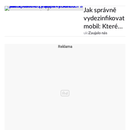
Jak správně
vydezinfikovat
mobil: Které
přípravky se
uki
Zaujalo nás
hodí a které
vám ho
naopak mohou
poničit?