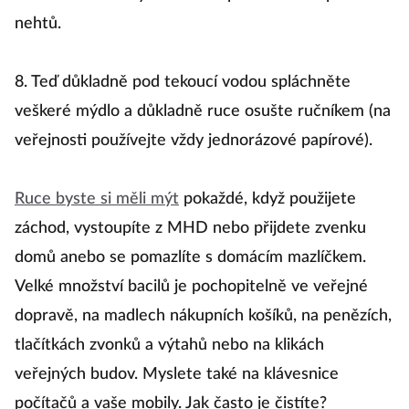
odstraní nečistoty z konečků prstů a také zpoza
nehtů.
8. Teď důkladně pod tekoucí vodou spláchněte
veškeré mýdlo a důkladně ruce osušte ručníkem (na
veřejnosti používejte vždy jednorázové papírové).
Ruce byste si měli mýt
pokaždé, když použijete
záchod, vystoupíte z MHD nebo přijdete zvenku
domů anebo se pomazlíte s domácím mazlíčkem.
Velké množství bacilů je pochopitelně ve veřejné
dopravě, na madlech nákupních košíků, na penězích,
tlačítkách zvonků a výtahů nebo na klikách
veřejných budov. Myslete také na klávesnice