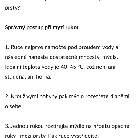
tolik času? Nezapomínáte ani na hřbety rukou a
prsty?
Správný postup při mytí rukou
1. Ruce nejprve namočte pod proudem vody a
následně naneste dostatečné množství mýdla.
Ideální teplota vody je 40–45 °C, což není ani
studená, ani horká.
2. Krouživými pohyby pak mýdlo rozetřete dlaněmi
o sebe.
3. Jednou rukou roztírejte mýdlo na hřbetu opačné