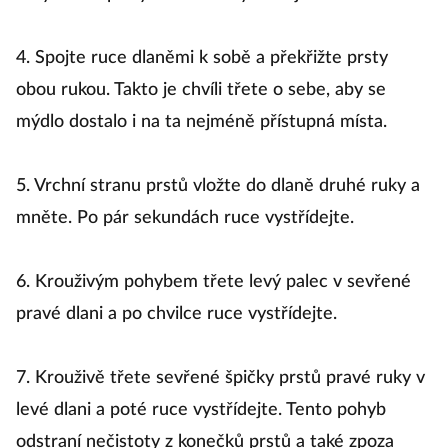
ruky i mezi prsty. Pak ruce vystřídejte.
4. Spojte ruce dlaněmi k sobě a překřižte prsty
obou rukou. Takto je chvíli třete o sebe, aby se
mýdlo dostalo i na ta nejméně přístupná místa.
5. Vrchní stranu prstů vložte do dlaně druhé ruky a
mněte. Po pár sekundách ruce vystřídejte.
6. Krouživým pohybem třete levý palec v sevřené
pravé dlani a po chvilce ruce vystřídejte.
7. Krouživě třete sevřené špičky prstů pravé ruky v
levé dlani a poté ruce vystřídejte. Tento pohyb