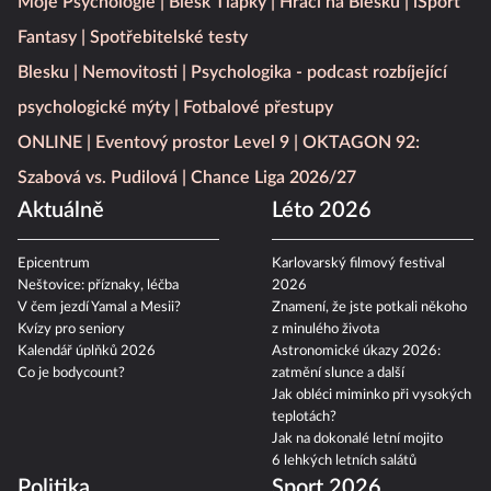
Moje Psychologie
Blesk Tlapky
Hráči na Blesku
iSport
Fantasy
Spotřebitelské testy
Blesku
Nemovitosti
Psychologika - podcast rozbíjející
psychologické mýty
Fotbalové přestupy
ONLINE
Eventový prostor Level 9
OKTAGON 92:
Szabová vs. Pudilová
Chance Liga 2026/27
Aktuálně
Léto 2026
Epicentrum
Karlovarský filmový festival
Neštovice: příznaky, léčba
2026
V čem jezdí Yamal a Mesii?
Znamení, že jste potkali někoho
Kvízy pro seniory
z minulého života
Kalendář úplňků 2026
Astronomické úkazy 2026:
Co je bodycount?
zatmění slunce a další
Jak obléci miminko při vysokých
teplotách?
Jak na dokonalé letní mojito
6 lehkých letních salátů