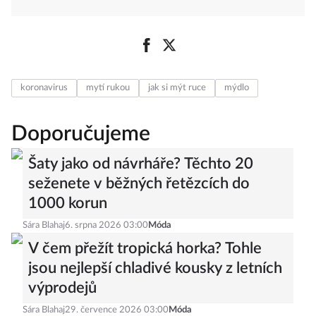
koronavirus
mytí rukou
jak si mýt ruce
mýdlo
Doporučujeme
Šaty jako od návrháře? Těchto 20
seženete v běžných řetězcích do
1000 korun
Sára Blahaj
6. srpna 2026 03:00
Móda
V čem přežít tropická horka? Tohle
jsou nejlepší chladivé kousky z letních
výprodejů