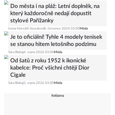
Sára Blahaj
29. července 2026 03:00
Móda
Do města i na pláž: Letní doplněk, na
který každoročně nedají dopustit
stylové Pařížanky
Ivona Horváth Souralová
8. července 2024 03:00
Móda
Je to oficiální! Tyhle 4 modely tenisek
se stanou hitem letošního podzimu
Sára Blahaj
4. srpna 2026 03:00
Móda
Od šatů z roku 1952 k ikonické
kabelce: Proč všichni chtějí Dior
Cigale
Sára Blahaj
3. srpna 2026 03:00
Móda