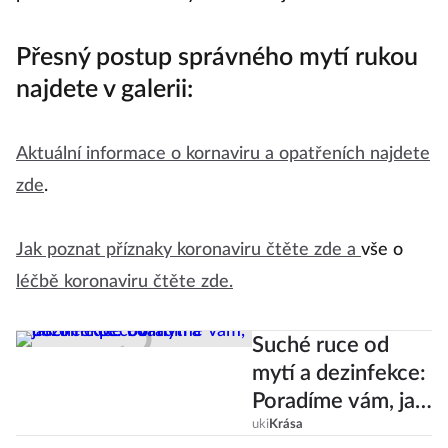
počítačů a vaše mobily. Jak často je čistíte?
Přesný postup správného mytí rukou
najdete v galerii:
Aktuální informace o kornaviru a opatřeních najdete
zde
.
Jak poznat příznaky koronaviru čtěte zde a
vše o
léčbě koronaviru čtěte zde.
Suché ruce od
mytí a dezinfekce:
Poradíme vám, jak
o ně pečovat!
uki
Krása