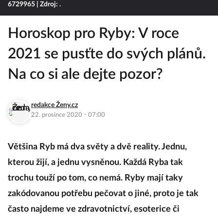
6729965
| Zdroj: .
Horoskop pro Ryby: V roce
2021 se pusťte do svých plánů.
Na co si ale dejte pozor?
redakce Ženy.cz
·
22. prosince 2020
07:00
Většina Ryb má dva světy a dvě reality. Jednu,
kterou žijí, a jednu vysněnou. Každá Ryba tak
trochu touží po tom, co nemá. Ryby mají taky
zakódovanou potřebu pečovat o jiné, proto je tak
často najdeme ve zdravotnictví, esoterice či