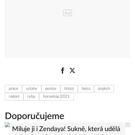
práce
vztahy
peníze
štěstí
láska
úspěch
radost
ryby
horoskop 2021
Doporučujeme
Miluje ji i Zendaya! Sukně, která udělá