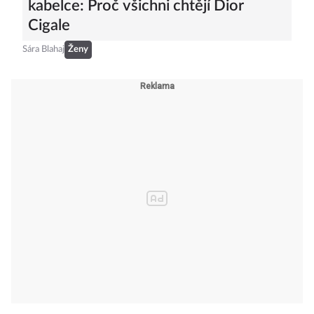
kabelce: Proč všichni chtějí Dior
Cigale
Sára Blahaj
Ženy