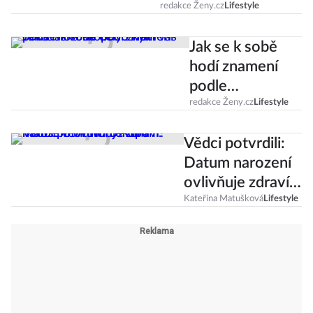
osudový partner?
redakce Ženy.cz
Lifestyle
Jak se k sobě
hodí znamení
podle
horoskopu: S
redakce Ženy.cz
Lifestyle
kým vás čeká
Vědci potvrdili:
láska na celý
Datum narození
život?
ovlivňuje zdraví.
Máme věřit
Kateřina Matušková
Lifestyle
horoskopům?