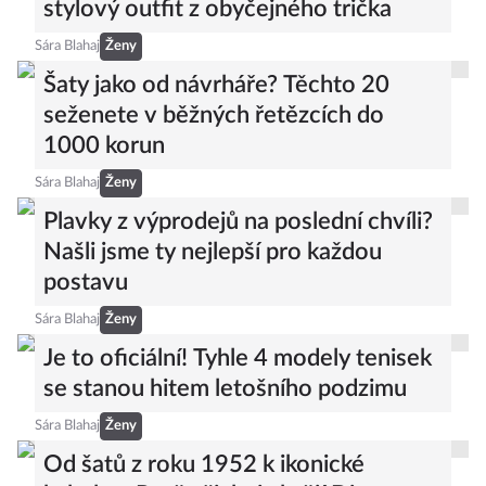
stylový outfit z obyčejného trička
Sára Blahaj
Ženy
Šaty jako od návrháře? Těchto 20
seženete v běžných řetězcích do
1000 korun
Sára Blahaj
Ženy
Plavky z výprodejů na poslední chvíli?
Našli jsme ty nejlepší pro každou
postavu
Sára Blahaj
Ženy
Je to oficiální! Tyhle 4 modely tenisek
se stanou hitem letošního podzimu
Sára Blahaj
Ženy
Od šatů z roku 1952 k ikonické