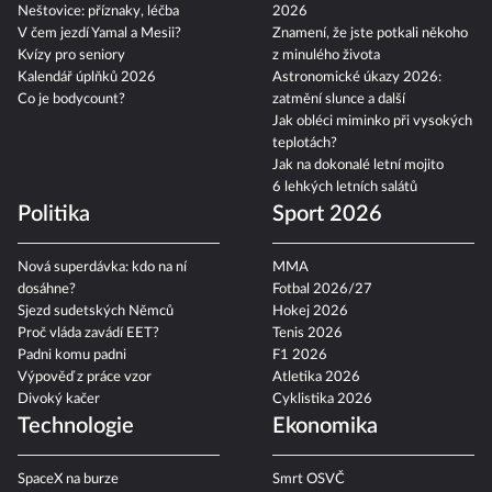
Epicentrum
Karlovarský filmový festival
Neštovice: příznaky, léčba
2026
V čem jezdí Yamal a Mesii?
Znamení, že jste potkali někoho
Kvízy pro seniory
z minulého života
Kalendář úplňků 2026
Astronomické úkazy 2026:
Co je bodycount?
zatmění slunce a další
Jak obléci miminko při vysokých
teplotách?
Jak na dokonalé letní mojito
6 lehkých letních salátů
Politika
Sport 2026
Nová superdávka: kdo na ní
MMA
dosáhne?
Fotbal 2026/27
Sjezd sudetských Němců
Hokej 2026
Proč vláda zavádí EET?
Tenis 2026
Padni komu padni
F1 2026
Výpověď z práce vzor
Atletika 2026
Divoký kačer
Cyklistika 2026
Technologie
Ekonomika