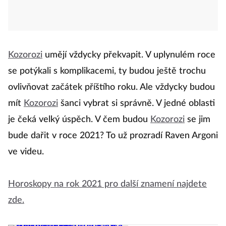
Kozorozi
umějí vždycky překvapit. V uplynulém roce
se potýkali s komplikacemi, ty budou ještě trochu
ovlivňovat začátek příštího roku. Ale vždycky budou
mít
Kozorozi
šanci vybrat si správně. V jedné oblasti
je čeká velký úspěch. V čem budou
Kozorozi
se jim
bude dařit v roce 2021? To už prozradí Raven Argoni
ve videu.
Horoskopy na rok 2021 pro další znamení najdete
zde.