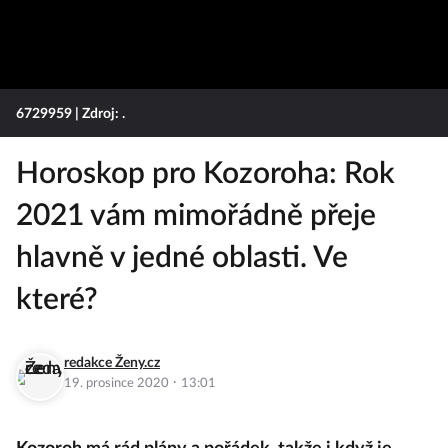
6729959
| Zdroj: .
Horoskop pro Kozoroha: Rok
2021 vám mimořádně přeje
hlavně v jedné oblasti. Ve
které?
redakce Ženy.cz
·
19. prosince 2020
13:01