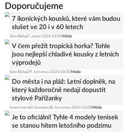
Doporučujeme
7 ikonických kousků, které vám budou
slušet ve 20 i v 60 letech
Sára Blahaj
7. srpna 2026 03:00
Móda
V čem přežít tropická horka? Tohle
jsou nejlepší chladivé kousky z letních
výprodejů
Sára Blahaj
29. července 2026 03:00
Móda
Do města i na pláž: Letní doplněk, na
který každoročně nedají dopustit
stylové Pařížanky
Ivona Horváth Souralová
8. července 2024 03:00
Móda
Je to oficiální! Tyhle 4 modely tenisek
se stanou hitem letošního podzimu