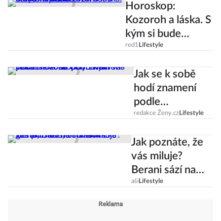
Horoskop:
Kozoroh a láska. S
kým si bude
rozumět a komu
red1
Lifestyle
neodolá?
Jak se k sobě
hodí znamení
podle
horoskopu: S
redakce Ženy.cz
Lifestyle
kým vás čeká
Jak poznáte, že
láska na celý
vás miluje?
život?
Berani sází na
romantická
aši
Lifestyle
gesta, Blíženci na
slova