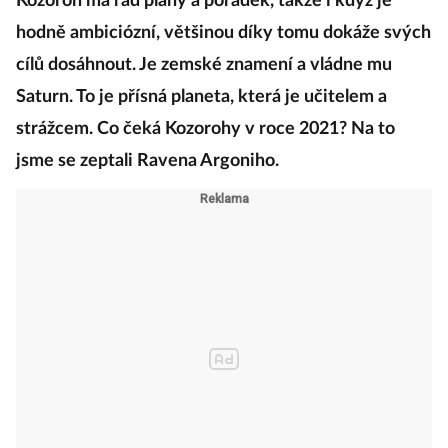
Kozoroh má rád plány a pořádek, takže i když je
hodně ambiciózní, většinou díky tomu dokáže svých
cílů dosáhnout. Je zemské znamení a vládne mu
Saturn. To je přísná planeta, která je učitelem a
strážcem. Co čeká Kozorohy v roce 2021? Na to
jsme se zeptali Ravena Argoniho.