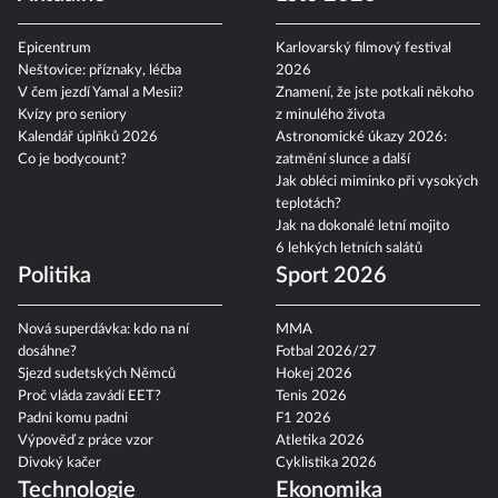
Epicentrum
Karlovarský filmový festival
Neštovice: příznaky, léčba
2026
V čem jezdí Yamal a Mesii?
Znamení, že jste potkali někoho
Kvízy pro seniory
z minulého života
Kalendář úplňků 2026
Astronomické úkazy 2026:
Co je bodycount?
zatmění slunce a další
Jak obléci miminko při vysokých
teplotách?
Jak na dokonalé letní mojito
6 lehkých letních salátů
Politika
Sport 2026
Nová superdávka: kdo na ní
MMA
dosáhne?
Fotbal 2026/27
Sjezd sudetských Němců
Hokej 2026
Proč vláda zavádí EET?
Tenis 2026
Padni komu padni
F1 2026
Výpověď z práce vzor
Atletika 2026
Divoký kačer
Cyklistika 2026
Technologie
Ekonomika