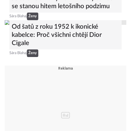
se stanou hitem letošního podzimu
Sára Blahaj
Ženy
Od šatů z roku 1952 k ikonické
kabelce: Proč všichni chtějí Dior
Cigale
Sára Blahaj
Ženy