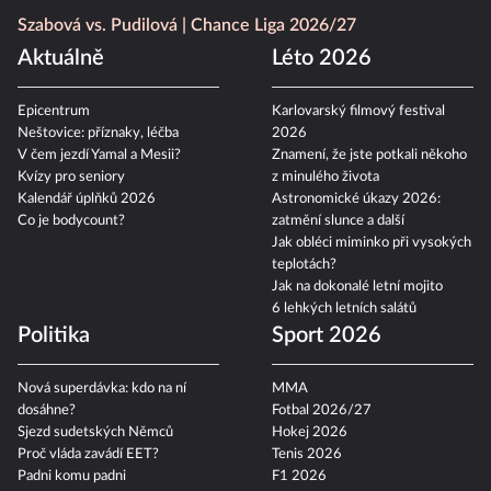
Szabová vs. Pudilová
Chance Liga 2026/27
Aktuálně
Léto 2026
Epicentrum
Karlovarský filmový festival
Neštovice: příznaky, léčba
2026
V čem jezdí Yamal a Mesii?
Znamení, že jste potkali někoho
Kvízy pro seniory
z minulého života
Kalendář úplňků 2026
Astronomické úkazy 2026:
Co je bodycount?
zatmění slunce a další
Jak obléci miminko při vysokých
teplotách?
Jak na dokonalé letní mojito
6 lehkých letních salátů
Politika
Sport 2026
Nová superdávka: kdo na ní
MMA
dosáhne?
Fotbal 2026/27
Sjezd sudetských Němců
Hokej 2026
Proč vláda zavádí EET?
Tenis 2026
Padni komu padni
F1 2026