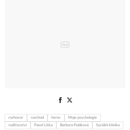
rozhovor
rozchod
herec
Moje psychologie
rodičovství
Pavel Liška
Barbora Poláková
Sociální klinika