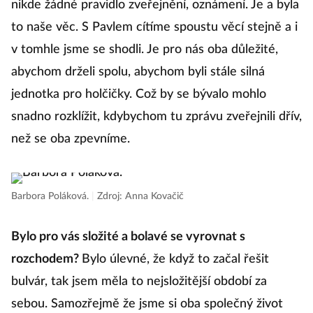
nikde žádné pravidlo zveřejnění, oznámení. Je a byla
to naše věc. S Pavlem cítíme spoustu věcí stejně a i
v tomhle jsme se shodli. Je pro nás oba důležité,
abychom drželi spolu, abychom byli stále silná
jednotka pro holčičky. Což by se bývalo mohlo
snadno rozklížit, kdybychom tu zprávu zveřejnili dřív,
než se oba zpevníme.
Barbora Poláková.
|
Zdroj: Anna Kovačič
Bylo pro vás složité a bolavé se vyrovnat s
rozchodem?
Bylo úlevné, že když to začal řešit
bulvár, tak jsem měla to nejsložitější období za
sebou. Samozřejmě že jsme si oba společný život