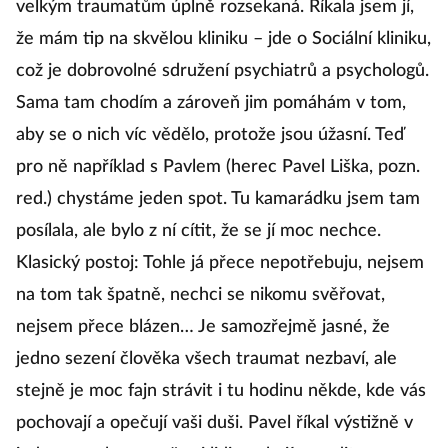
velkým traumatům úplně rozsekaná. Říkala jsem jí,
že mám tip na skvělou kliniku – jde o Sociální kliniku,
což je dobrovolné sdružení psychiatrů a psychologů.
Sama tam chodím a zároveň jim pomáhám v tom,
aby se o nich víc vědělo, protože jsou úžasní. Teď
pro ně například s Pavlem (herec Pavel Liška, pozn.
red.) chystáme jeden spot. Tu kamarádku jsem tam
posílala, ale bylo z ní cítit, že se jí moc nechce.
Klasický postoj: Tohle já přece nepotřebuju, nejsem
na tom tak špatně, nechci se nikomu svěřovat,
nejsem přece blázen… Je samozřejmě jasné, že
jedno sezení člověka všech traumat nezbaví, ale
stejně je moc fajn strávit i tu hodinu někde, kde vás
pochovají a opečují vaši duši. Pavel říkal výstižně v