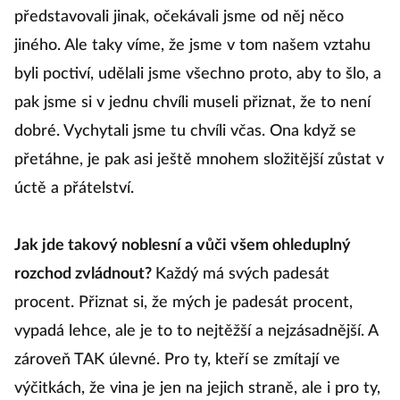
představovali jinak, očekávali jsme od něj něco
jiného. Ale taky víme, že jsme v tom našem vztahu
byli poctiví, udělali jsme všechno proto, aby to šlo, a
pak jsme si v jednu chvíli museli přiznat, že to není
dobré. Vychytali jsme tu chvíli včas. Ona když se
přetáhne, je pak asi ještě mnohem složitější zůstat v
úctě a přátelství.
Jak jde takový noblesní a vůči všem ohleduplný
rozchod zvládnout?
Každý má svých padesát
procent. Přiznat si, že mých je padesát procent,
vypadá lehce, ale je to to nejtěžší a nejzásadnější. A
zároveň TAK úlevné. Pro ty, kteří se zmítají ve
výčitkách, že vina je jen na jejich straně, ale i pro ty,