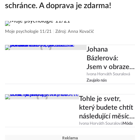
schránce. A doprava je zdarma!
Moje psychologie 11/21
|
Zdroj: Anna Kovačič
Johana
Bázlerová:
Jsem v obraze
vzniklo, protože
Ivona Horváth Souralová
Zaujalo nás
se mnou nikdo
nechtěl řešit
Tohle je svetr,
politiku
který budete chtít
následující měsíce
nosit nejčastěji
Ivona Horváth Souralová
Móda