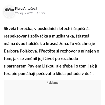
Klára Antošová
·
25. října 2021
15:55
Skvělá herečka, v posledních letech i úspěšná,
respektovaná zpěvačka a muzikantka, šťastná
máma dvou holčiček a krásná žena. To všechno je
Barbora Poláková. Přečtěte si rozhovor s ní nejen o
tom, jak se změnil její život po rozchodu
s partnerem Pavlem Liškou, ale třeba i o tom, jak jí
terapie pomáhají pečovat o klid a pohodu v duši.