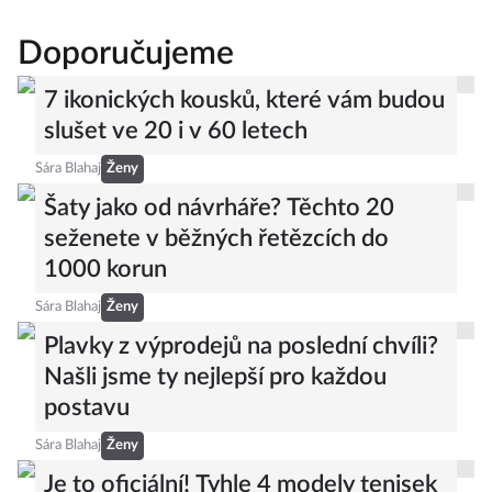
Doporučujeme
7 ikonických kousků, které vám budou
slušet ve 20 i v 60 letech
Sára Blahaj
Ženy
Šaty jako od návrháře? Těchto 20
seženete v běžných řetězcích do
1000 korun
Sára Blahaj
Ženy
Plavky z výprodejů na poslední chvíli?
Našli jsme ty nejlepší pro každou
postavu
Sára Blahaj
Ženy
Je to oficiální! Tyhle 4 modely tenisek