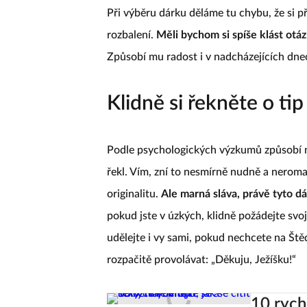
Při výběru dárku děláme tu chybu, že si 
rozbalení.
Měli bychom si spíše klást otá
Způsobí mu radost i v nadcházejících dne
Klidně si řekněte o tip
Podle psychologických výzkumů způsobí ne
řekl. Vím, zní to nesmírně nudně a neroman
originalitu.
Ale marná sláva, právě tyto d
pokud jste v úzkých, klidně požádejte svoj
udělejte i vy sami, pokud nechcete na Št
rozpačitě provolávat: „Děkuju, Ježíšku!“
10 rychl