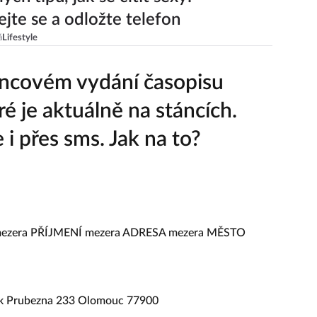
jte se a odložte telefon
á
Lifestyle
incovém vydání časopisu
eré je aktuálně na stáncích.
i přes sms. Jak na to?
zera PŘÍJMENÍ mezera ADRESA mezera MĚSTO
 Prubezna 233 Olomouc 77900