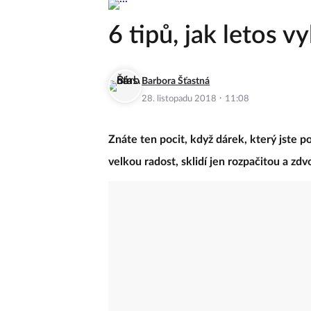
6 tipů, jak letos v
Barbora Šťastná
·
28. listopadu 2018
11:08
Znáte ten pocit, když dárek, který jste pov
velkou radost, sklidí jen rozpačitou a zdv