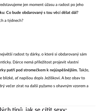
představujeme jen moment úžasu a radost po jeho
zku: Co bude obdarovaný s tou věcí dělat dál?
ch a týdnech?
jvětší radost ty dárky, o které si obdarovaný sám
ticky. Dárce nemá příležitost projevit vlastní
árky patří pod stromečkem k nejúspěšnějším.
Takže,
e blízké, ať napíšou dopis Ježíškovi. A bez obav to
ědrý večer zírat na další pyžamo s ohavným vzorem a
ých tipů, jak se cítit sexy: