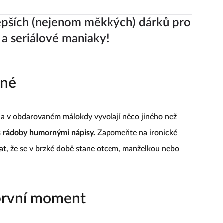
epších (nejenom měkkých) dárků pro
 a seriálové maniaky!
pné
í a v obdarovaném málokdy vyvolají něco jiného než
s rádoby humornými nápisy.
Zapomeňte na ironické
at, že se v brzké době stane otcem, manželkou nebo
první moment