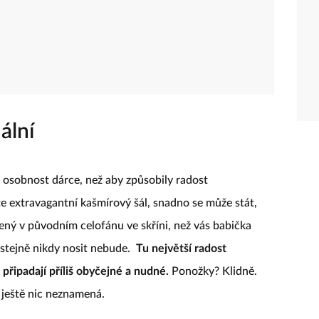
ální
e osobnost dárce, než aby způsobily radost
e extravagantní kašmírový šál, snadno se může stát,
lený v původním celofánu ve skříni, než vás babička
 stejně nikdy nosit nebude.
Tu největší radost
řipadají příliš obyčejné a nudné.
Ponožky? Klidně.
, ještě nic neznamená.