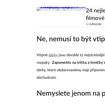
24 nejl
filmové
uki
Lifestyle
Ne, nemusí to být vti
Vtipné
dárky
jsou obvykle ty nejstrašnějš
rozpaky.
Zapomeňte na trička a hrníčky 
dárky, které obdarovanému mají připomín
důchodcem.
Nemyslete jenom na 