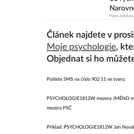
Narovne
Hana Jelínkov
Článek najdete v pros
Moje psychologie
, kt
Objednat si ho můžete 
Pošlete SMS na číslo 902 11 ve tvaru:
PSYCHOLOGIE1812W mezera JMÉNO me
mezera PSČ
Příklad: PSYCHOLOGIE1812W Jan Novak