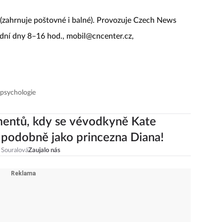
(zahrnuje poštovné i balné). Provozuje Czech News
šední dny 8–16 hod.,
mobil@cncenter.cz
,
 psychologie
entů, kdy se vévodkyně Kate
 podobně jako princezna Diana!
 Souralová
Zaujalo nás