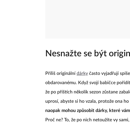
Nesnažte se být origin
Příliš originální
dárky
často vyjadřují spíš
obdarovanému. Když svojí babičce pořídít
že po příštích několik sezon zůstane zaba
uprosí, abyste si ho vzala, protože ona ho
naopak mohou způsobit dárky, které vám p
Proč ne? To, že po nich netoužíte vy sami