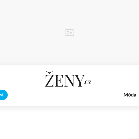
Móda
ví