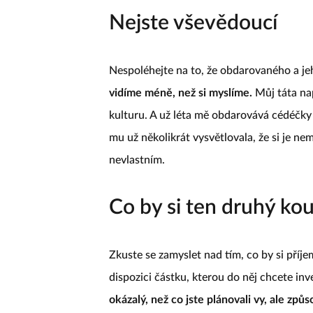
Nejste vševědoucí
Nespoléhejte na to, že obdarovaného a jeh
vidíme méně, než si myslíme.
Můj táta nap
kulturu. A už léta mě obdarovává cédéčk
mu už několikrát vysvětlovala, že si je 
nevlastním.
Co by si ten druhý kou
Zkuste se zamyslet nad tím, co by si příj
dispozici částku, kterou do něj chcete in
okázalý, než co jste plánovali vy, ale způso