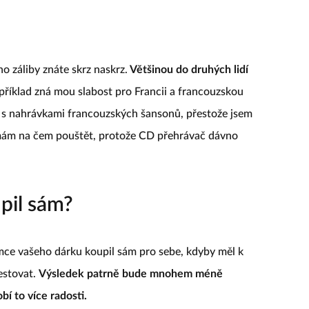
o záliby znáte skrz naskrz.
Většinou do druhých lidí
říklad zná mou slabost pro Francii a francouzskou
y s nahrávkami francouzských šansonů, přestože jsem
nemám na čem pouštět, protože CD přehrávač dávno
pil sám?
emce vašeho dárku koupil sám pro sebe, kdyby měl k
vestovat.
Výsledek patrně bude mnohem méně
bí to více radosti.