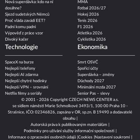
Nová superdávka: kdo na ní
MMA
dosáhne?
Fotbal 2026/27
Sjezd sudetských Němců
Hokej 2026
Proč vláda zavádí EET?
Tenis 2026
Padni komu padni
F1 2026
Výpověď z práce vzor
Atletika 2026
Divoký kačer
Cyklistika 2026
Technologie
Ekonomika
SpaceX na burze
Smrt OSVČ
Nejlepší telefony
Spořicí účty
Nejlepší AI zdarma
Superdávka – změny
Nejlepší chytré hodinky
Důchody 2027
Nejlepší VPN – srovnání
Minimální mzda 2027
Netflix filmy a seriály
Senior Pas – slevy
© 2001 - 2026 Copyright
CZECH NEWS CENTER a.s.
se sídlem náměstí Marie Schmolkové 3493/1, 100 00 Praha 10 -
Strašnice, IČO: 02346826, zapsána v OR, sp.zn. B 19490 a dodavatelé
obsahu
Autorská práva k publikovaným materiálům
Podmínky pro užívání služby informační společnosti
Informace o zpracování osobních údajů
Cookies
Nastavení soukromí