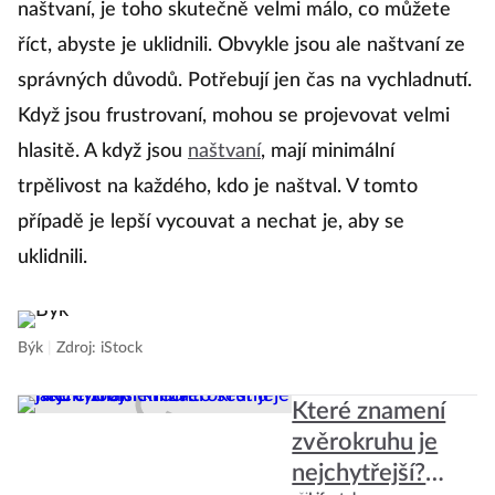
naštvaní, je toho skutečně velmi málo, co můžete
pe
říct, abyste je uklidnili. Obvykle jsou ale naštvaní ze
ne
správných důvodů. Potřebují jen čas na vychladnutí.
u
Když jsou frustrovaní, mohou se projevovat velmi
N
hlasitě. A když jsou
naštvaní
, mají minimální
sk
trpělivost na každého, kdo je naštval. V tomto
a
případě je lepší vycouvat a nechat je, aby se
to
uklidnili.
om
Býk
|
Zdroj: iStock
Které znamení
zvěrokruhu je
nejchytřejší?