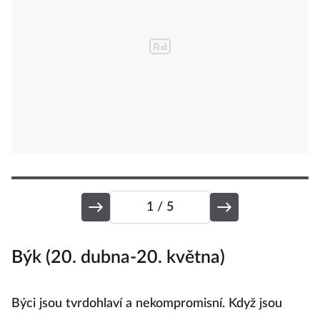
1
/ 5
Býk (20. dubna-20. května)
L
Býci jsou tvrdohlaví a nekompromisní. Když jsou
Lv