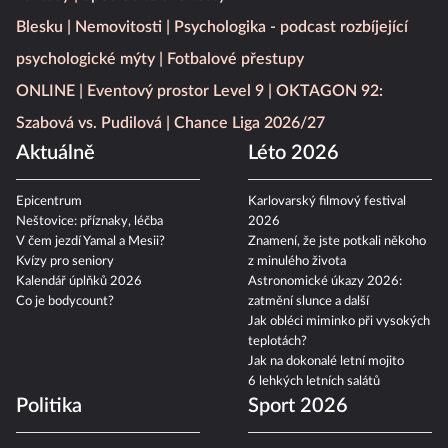
Blesku
Nemovitosti
Psychologika - podcast rozbíjející
psychologické mýty
Fotbalové přestupy
ONLINE
Eventový prostor Level 9
OKTAGON 92:
Szabová vs. Pudilová
Chance Liga 2026/27
Aktuálně
Léto 2026
Epicentrum
Karlovarský filmový festival
Neštovice: příznaky, léčba
2026
V čem jezdí Yamal a Mesii?
Znamení, že jste potkali někoho
Kvízy pro seniory
z minulého života
Kalendář úplňků 2026
Astronomické úkazy 2026:
Co je bodycount?
zatmění slunce a další
Jak obléci miminko při vysokých
teplotách?
Jak na dokonalé letní mojito
6 lehkých letních salátů
Politika
Sport 2026