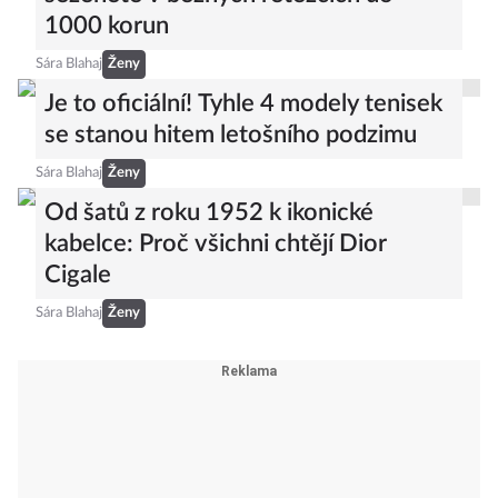
1000 korun
Sára Blahaj
Ženy
Je to oficiální! Tyhle 4 modely tenisek
se stanou hitem letošního podzimu
Sára Blahaj
Ženy
Od šatů z roku 1952 k ikonické
kabelce: Proč všichni chtějí Dior
Cigale
Sára Blahaj
Ženy