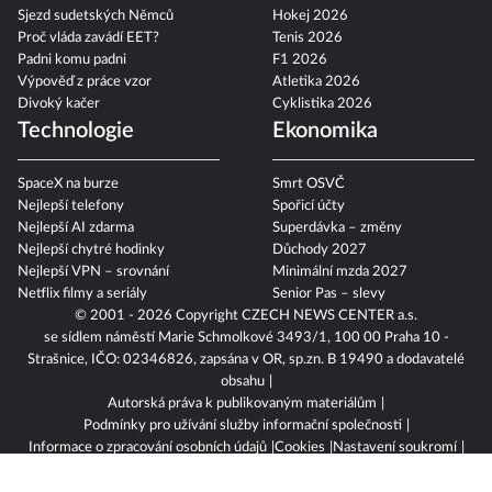
Sjezd sudetských Němců
Hokej 2026
Proč vláda zavádí EET?
Tenis 2026
Padni komu padni
F1 2026
Výpověď z práce vzor
Atletika 2026
Divoký kačer
Cyklistika 2026
Technologie
Ekonomika
SpaceX na burze
Smrt OSVČ
Nejlepší telefony
Spořicí účty
Nejlepší AI zdarma
Superdávka – změny
Nejlepší chytré hodinky
Důchody 2027
Nejlepší VPN – srovnání
Minimální mzda 2027
Netflix filmy a seriály
Senior Pas – slevy
© 2001 - 2026 Copyright
CZECH NEWS CENTER a.s.
se sídlem náměstí Marie Schmolkové 3493/1, 100 00 Praha 10 -
Strašnice, IČO: 02346826, zapsána v OR, sp.zn. B 19490 a dodavatelé
obsahu
Autorská práva k publikovaným materiálům
Podmínky pro užívání služby informační společnosti
Informace o zpracování osobních údajů
Cookies
Nastavení soukromí
Vlastnická struktura
Jednotná kontaktní místa / Single Points of Contact
Etický kodex