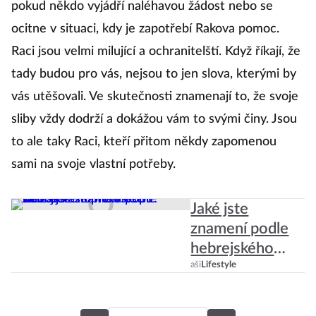
pokud někdo vyjádří naléhavou žádost nebo se
to
ocitne v situaci, kdy je zapotřebí Rakova pomoc.
a
Raci jsou velmi milující a ochranitelští. Když říkají, že
u
tady budou pro vás, nejsou to jen slova, kterými by
ra
vás utěšovali. Ve skutečnosti znamenají to, že svoje
ne
sliby vždy dodrží a dokážou vám to svými činy. Jsou
p
to ale taky Raci, kteří přitom někdy zapomenou
sami na svoje vlastní potřeby.
Jaké jste
znamení podle
hebrejského
horoskopu?
aši
Lifestyle
Odhalí vaše
přednosti i