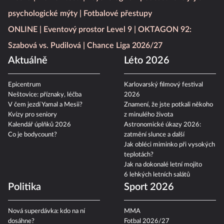
psychologické mýty
Fotbalové přestupy
ONLINE
Eventový prostor Level 9
OKTAGON 92:
Szabová vs. Pudilová
Chance Liga 2026/27
Aktuálně
Léto 2026
Epicentrum
Karlovarský filmový festival
Neštovice: příznaky, léčba
2026
V čem jezdí Yamal a Mesii?
Znamení, že jste potkali někoho
Kvízy pro seniory
z minulého života
Kalendář úplňků 2026
Astronomické úkazy 2026:
Co je bodycount?
zatmění slunce a další
Jak obléci miminko při vysokých
teplotách?
Jak na dokonalé letní mojito
6 lehkých letních salátů
Politika
Sport 2026
Nová superdávka: kdo na ní
MMA
dosáhne?
Fotbal 2026/27