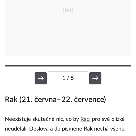
1
/ 5
Rak (21. června–22. července)
R
Neexistuje skutečně nic, co by
Raci
pro své blízké
R
neudělali. Doslova a do písmene Rak nechá všeho,
ne