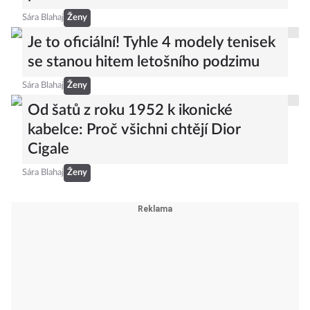
Sára Blahaj
Ženy
Je to oficiální! Tyhle 4 modely tenisek
se stanou hitem letošního podzimu
Sára Blahaj
Ženy
Od šatů z roku 1952 k ikonické
kabelce: Proč všichni chtějí Dior
Cigale
Sára Blahaj
Ženy