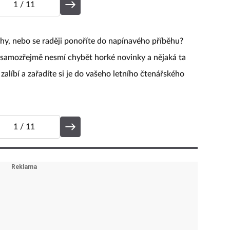
1
/ 11
ihy, nebo se raději ponoříte do napínavého příběhu?
 samozřejmě nesmí chybět horké novinky a nějaká ta
alíbí a zařadíte si je do vašeho letního čtenářského
1
/ 11