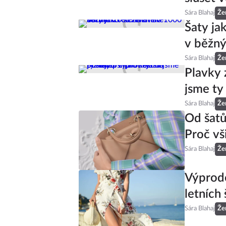
Sára Blahaj
Že
Šaty ja
v běžný
Sára Blahaj
Že
Plavky 
jsme ty
Sára Blahaj
Že
Od šatů
Proč vš
Sára Blahaj
Že
Výprode
letních 
Sára Blahaj
Že