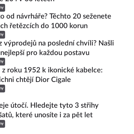
ny
ko od návrháře? Těchto 20 seženete
ch řetězcích do 1000 korun
ny
z výprodejů na poslední chvíli? Našli
 nejlepší pro každou postavu
ny
 z roku 1952 k ikonické kabelce:
ichni chtějí Dior Cigale
ny
je útočí. Hledejte tyto 3 střihy
šatů, které unosíte i za pět let
ny