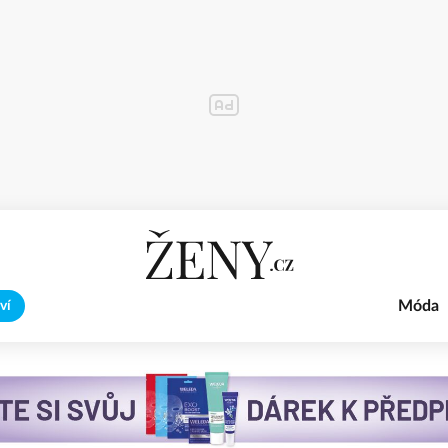
Móda
ví