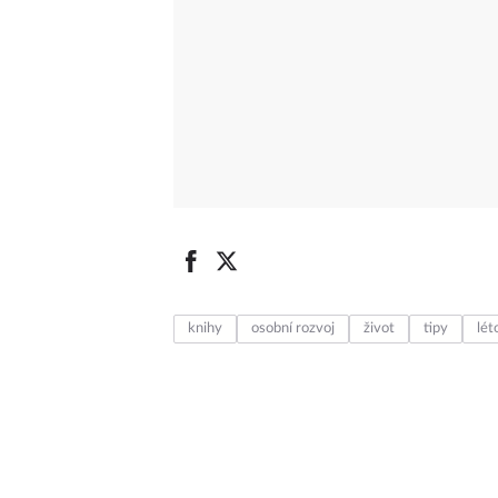
knihy
osobní rozvoj
život
tipy
lét