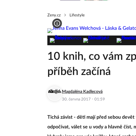
Zeny.cz
Lifestyle
10 knih, co vám zp
příběh začíná
Magdaléna Kadlecová
·
30. června 2017
01:59
Tichá závist - děti mají před sebou devět 
odpočívat, válet se u vody a hlavně číst