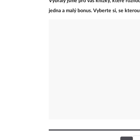
Vybraly jsme pro vás knížky, které rozho
jedna a malý bonus. Vyberte si, se kterou