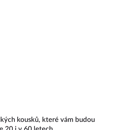
ckých kousků, které vám budou
e 20 i v 60 letech