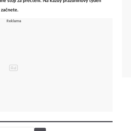
dně stojí za přečtení. Na každý prázdninový týden
 začnete.