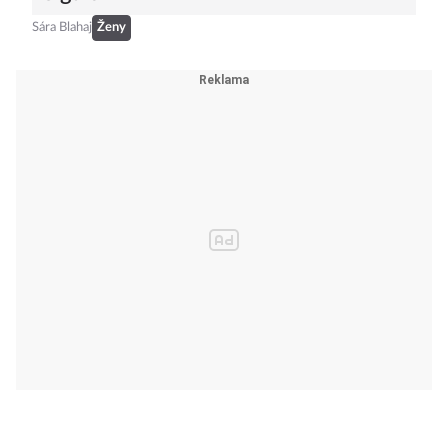
Sára Blahaj
Ženy