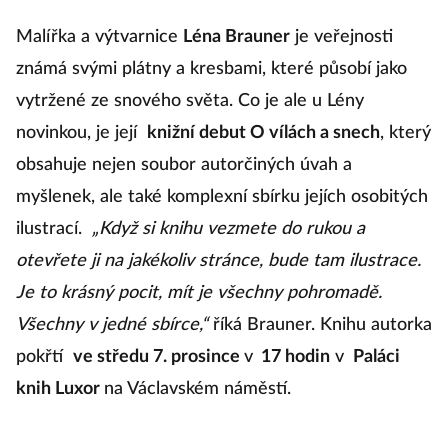
Malířka a výtvarnice
Léna Brauner
je veřejnosti
známá svými plátny a kresbami, které působí jako
vytržené ze snového světa. Co je ale u Lény
novinkou, je její
knižní debut O vílách a snech
, který
obsahuje nejen soubor autorčiných úvah a
myšlenek, ale také komplexní sbírku jejích osobitých
ilustrací.
„Když si knihu vezmete do rukou a
otevřete ji na jakékoliv stránce, bude tam ilustrace.
Je to krásný pocit, mít je všechny pohromadě.
Všechny v jedné sbírce,“
říká Brauner. Knihu autorka
pokřtí
ve středu 7. prosince
v
17 hodin
v
Paláci
knih Luxor
na Václavském náměstí.