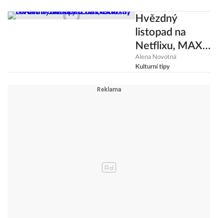
Hvězdný
listopad na
Netflixu, MAXu
a Disney: Elvis,
Alena Novotná
Kulturní tipy
Lindsay Lohan a
Samuel L.
Jackson