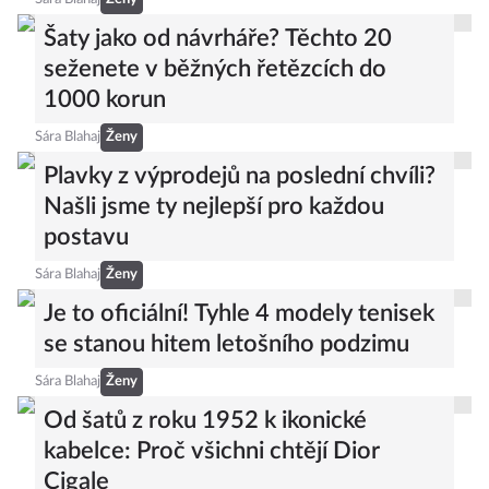
Šaty jako od návrháře? Těchto 20
seženete v běžných řetězcích do
1000 korun
Sára Blahaj
Ženy
Plavky z výprodejů na poslední chvíli?
Našli jsme ty nejlepší pro každou
postavu
Sára Blahaj
Ženy
Je to oficiální! Tyhle 4 modely tenisek
se stanou hitem letošního podzimu
Sára Blahaj
Ženy
Od šatů z roku 1952 k ikonické
kabelce: Proč všichni chtějí Dior
Cigale