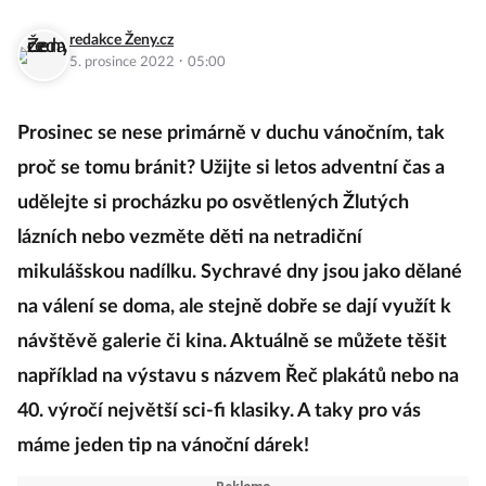
redakce Ženy.cz
·
5. prosince 2022
05:00
Prosinec se nese primárně v duchu vánočním, tak
proč se tomu bránit? Užijte si letos adventní čas a
udělejte si procházku po osvětlených Žlutých
lázních nebo vezměte děti na netradiční
mikulášskou nadílku. Sychravé dny jsou jako dělané
na válení se doma, ale stejně dobře se dají využít k
návštěvě galerie či kina. Aktuálně se můžete těšit
například na výstavu s názvem Řeč plakátů nebo na
40. výročí největší sci-fi klasiky. A taky pro vás
máme jeden tip na vánoční dárek!