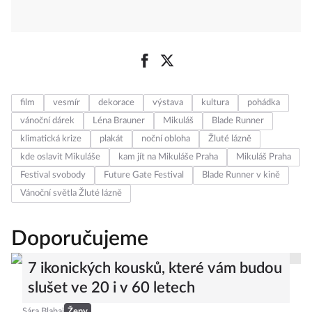
film
vesmír
dekorace
výstava
kultura
pohádka
vánoční dárek
Léna Brauner
Mikuláš
Blade Runner
klimatická krize
plakát
noční obloha
Žluté lázně
kde oslavit Mikuláše
kam jít na Mikuláše Praha
Mikuláš Praha
Festival svobody
Future Gate Festival
Blade Runner v kině
Vánoční světla Žluté lázně
Doporučujeme
7 ikonických kousků, které vám budou
slušet ve 20 i v 60 letech
Sára Blahaj
Ženy