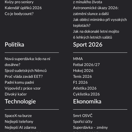
Kvízy pro seniory
z minulého života
Kalendář úplňků 2026
Astronomické úkazy 2026:
Co je bodycount?
zatmění slunce a další
Jak obléci miminko při vysokých
teplotách?
Jak na dokonalé letní mojito
6 lehkých letních salátů
Politika
Sport 2026
Nová superdávka: kdo na ní
MMA
dosáhne?
Fotbal 2026/27
Sjezd sudetských Němců
Hokej 2026
Proč vláda zavádí EET?
Tenis 2026
Padni komu padni
F1 2026
Výpověď z práce vzor
Atletika 2026
Divoký kačer
Cyklistika 2026
Technologie
Ekonomika
SpaceX na burze
Smrt OSVČ
Nejlepší telefony
Spořicí účty
Nejlepší AI zdarma
Superdávka – změny