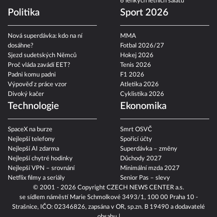
6 lehkých letních salátů
Politika
Sport 2026
Nová superdávka: kdo na ní
MMA
dosáhne?
Fotbal 2026/27
Sjezd sudetských Němců
Hokej 2026
Proč vláda zavádí EET?
Tenis 2026
Padni komu padni
F1 2026
Výpověď z práce vzor
Atletika 2026
Divoký kačer
Cyklistika 2026
Technologie
Ekonomika
SpaceX na burze
Smrt OSVČ
Nejlepší telefony
Spořicí účty
Nejlepší AI zdarma
Superdávka – změny
Nejlepší chytré hodinky
Důchody 2027
Nejlepší VPN – srovnání
Minimální mzda 2027
Netflix filmy a seriály
Senior Pas – slevy
© 2001 - 2026 Copyright
CZECH NEWS CENTER a.s.
se sídlem náměstí Marie Schmolkové 3493/1, 100 00 Praha 10 -
Strašnice, IČO: 02346826, zapsána v OR, sp.zn. B 19490 a dodavatelé
obsahu