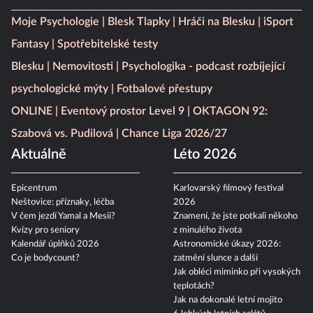
Moje Psychologie
Blesk Tlapky
Hráči na Blesku
iSport
Fantasy
Spotřebitelské testy
Blesku
Nemovitosti
Psychologika - podcast rozbíjející
psychologické mýty
Fotbalové přestupy
ONLINE
Eventový prostor Level 9
OKTAGON 92:
Szabová vs. Pudilová
Chance Liga 2026/27
Aktuálně
Léto 2026
Epicentrum
Karlovarský filmový festival
Neštovice: příznaky, léčba
2026
V čem jezdí Yamal a Mesii?
Znamení, že jste potkali někoho
Kvízy pro seniory
z minulého života
Kalendář úplňků 2026
Astronomické úkazy 2026:
Co je bodycount?
zatmění slunce a další
Jak obléci miminko při vysokých
teplotách?
Jak na dokonalé letní mojito