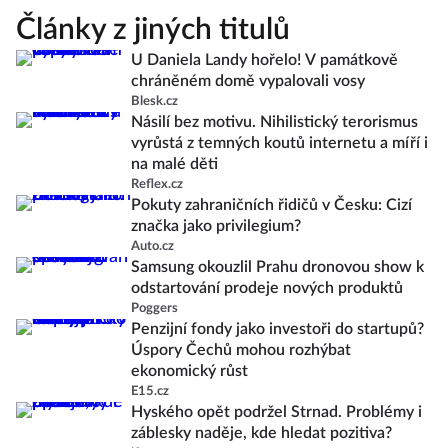
Články z jiných titulů
U Daniela Landy hořelo! V památkově
chráněném domě vypalovali vosy
Blesk.cz
Násilí bez motivu. Nihilistický terorismus
vyrůstá z temných koutů internetu a míří i
na malé děti
Reflex.cz
Pokuty zahraničních řidičů v Česku: Cizí
značka jako privilegium?
Auto.cz
Samsung okouzlil Prahu dronovou show k
odstartování prodeje nových produktů
Poggers
Penzijní fondy jako investoři do startupů?
Úspory Čechů mohou rozhýbat
ekonomický růst
E15.cz
Hyského opět podržel Strnad. Problémy i
záblesky naděje, kde hledat pozitiva?