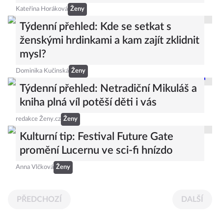
Kateřina Horáková
Ženy
Týdenní přehled: Kde se setkat s
ženskými hrdinkami a kam zajít zklidnit
mysl?
Dominika Kučinská
Ženy
Týdenní přehled: Netradiční Mikuláš a
kniha plná víl potěší děti i vás
redakce Ženy.cz
Ženy
Kulturní tip: Festival Future Gate
promění Lucernu ve sci-fi hnízdo
Anna Vlčková
Ženy
PŘEDCHOZÍ
DALŠÍ