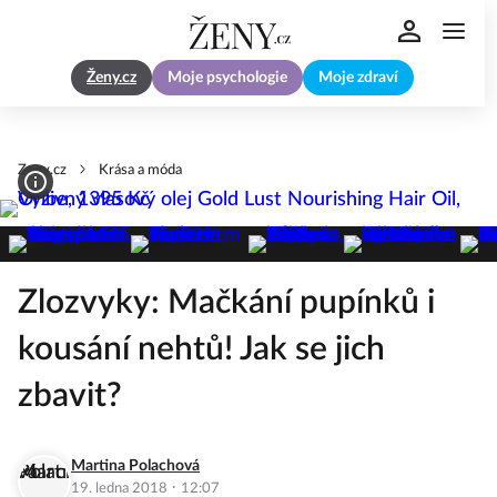
Ženy.cz
Moje psychologie
Moje zdraví
Zeny.cz
Krása a móda
Zlozvyky: Mačkání pupínků i
kousání nehtů! Jak se jich
zbavit?
Martina Polachová
·
19. ledna 2018
12:07