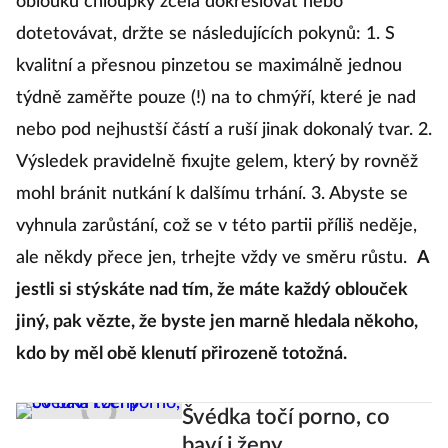
oblouků chloupky zcela dokreslovat nebo
dotetovávat, držte se následujících pokynů: 1. S
kvalitní a přesnou pinzetou se maximálně jednou
týdně zaměřte pouze (!) na to chmýří, které je nad
nebo pod nejhustší částí a ruší jinak dokonalý tvar. 2.
Výsledek pravidelně fixujte gelem, který by rovněž
mohl bránit nutkání k dalšímu trhání. 3. Abyste se
vyhnula zarůstání, což se v této partii příliš neděje,
ale někdy přece jen, trhejte vždy ve směru růstu.
A
jestli si stýskáte nad tím, že máte každý oblouček
jiný, pak vězte, že byste jen marně hledala někoho,
kdo by měl obě klenutí přirozeně totožná.
Švédka točí porno, co
baví i ženy