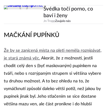
Švédka točí porno, co
baví i ženy
Jn Tropp
Zaujalo nás
MAČKÁNÍ PUPÍNKŮ
Že by se zanícená místa na pleti neměla roznípávat,
je stará známá věc.
Akorát, že z možností, jestli
chodit celý den s (byť maskovaným) pupínkem na
tváři, nebo s rozrýpaným strupem si většina vybere
tu druhou možnost. A to bez ohledu na to, že
vymáčknutí způsobí daleko větší potíž, než jakou by
pupínek jinak byl. Jeho stlačením se sice dostane
většina mazu ven, ale část pronikne i do hlubší