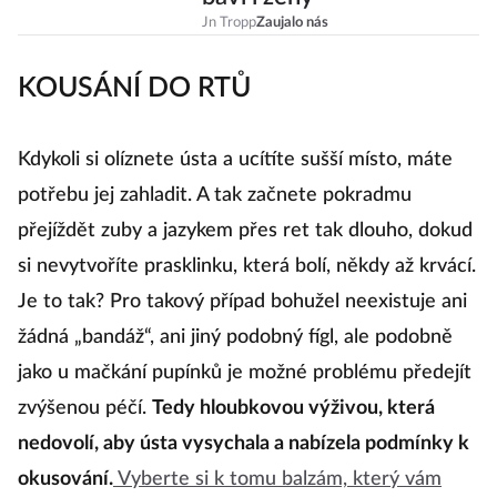
Jn Tropp
Zaujalo nás
KOUSÁNÍ DO RTŮ
Kdykoli si olíznete ústa a ucítíte sušší místo, máte
potřebu jej zahladit. A tak začnete pokradmu
přejíždět zuby a jazykem přes ret tak dlouho, dokud
si nevytvoříte prasklinku, která bolí, někdy až krvácí.
Je to tak? Pro takový případ bohužel neexistuje ani
žádná „bandáž“, ani jiný podobný fígl, ale podobně
jako u mačkání pupínků je možné problému předejít
zvýšenou péčí.
Tedy hloubkovou výživou, která
nedovolí, aby ústa vysychala a nabízela podmínky k
okusování.
Vyberte si k tomu balzám, který vám