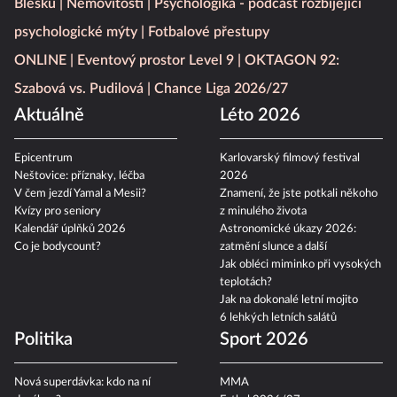
Blesku
Nemovitosti
Psychologika - podcast rozbíjející
psychologické mýty
Fotbalové přestupy
ONLINE
Eventový prostor Level 9
OKTAGON 92:
Szabová vs. Pudilová
Chance Liga 2026/27
Aktuálně
Léto 2026
Epicentrum
Karlovarský filmový festival
Neštovice: příznaky, léčba
2026
V čem jezdí Yamal a Mesii?
Znamení, že jste potkali někoho
Kvízy pro seniory
z minulého života
Kalendář úplňků 2026
Astronomické úkazy 2026:
Co je bodycount?
zatmění slunce a další
Jak obléci miminko při vysokých
teplotách?
Jak na dokonalé letní mojito
6 lehkých letních salátů
Politika
Sport 2026
Nová superdávka: kdo na ní
MMA