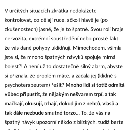
V určitých situacích zkrátka nedokážete
kontrolovat, co dělají ruce, ačkoli hlavě je (po
zkušenostech) jasné, že je to špatně. Svou roli hraje
nervozita, extrémní soustředění nebo prostě fakt,
že vás dané pohyby uklidňují. Mimochodem, všimla
jste si, že mnoho špatných návyků spojuje mírná
bolest?! A není už to dostatečně silný alarm, abyste
si přiznala, že problém máte, a začala jej (klidně s
psychoterapeutem) řešit?
Mnoho lidí si totiž odmítá
vůbec připustit, že nějakým nešvarem trpí, a tak
mačkají, okusují, trhají, dokud jim z nehtů, vlasů a
tak dále nezbude smutné torzo…
To, že vás na
špatný návyk upozorní někdo z blízkých, tudíž berte