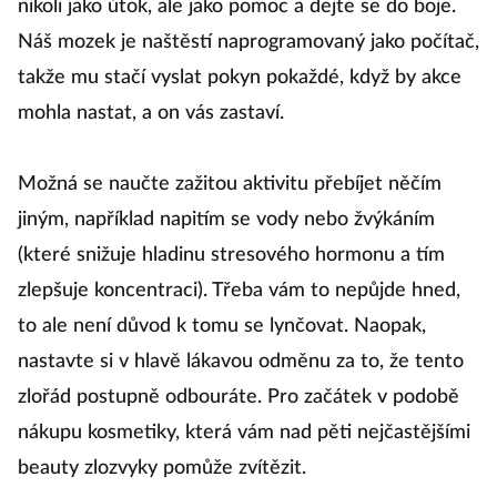
nikoli jako útok, ale jako pomoc a dejte se do boje.
Náš mozek je naštěstí naprogramovaný jako počítač,
takže mu stačí vyslat pokyn pokaždé, když by akce
mohla nastat, a on vás zastaví.
Možná se naučte zažitou aktivitu přebíjet něčím
jiným, například napitím se vody nebo žvýkáním
(které snižuje hladinu stresového hormonu a tím
zlepšuje koncentraci). Třeba vám to nepůjde hned,
to ale není důvod k tomu se lynčovat. Naopak,
nastavte si v hlavě lákavou odměnu za to, že tento
zlořád postupně odbouráte. Pro začátek v podobě
nákupu kosmetiky, která vám nad pěti nejčastějšími
beauty zlozvyky pomůže zvítězit.