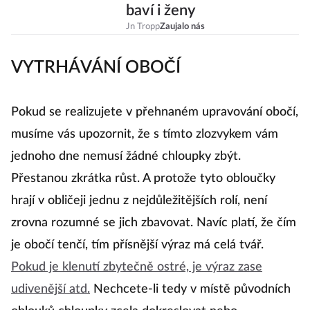
baví i ženy
Jn Tropp
Zaujalo nás
VYTRHÁVÁNÍ OBOČÍ
Pokud se realizujete v přehnaném upravování obočí,
musíme vás upozornit, že s tímto zlozvykem vám
jednoho dne nemusí žádné chloupky zbýt.
Přestanou zkrátka růst. A protože tyto obloučky
hrají v obličeji jednu z nejdůležitějších rolí, není
zrovna rozumné se jich zbavovat. Navíc platí, že čím
je obočí tenčí, tím přísnější výraz má celá tvář.
Pokud je klenutí zbytečně ostré, je výraz zase
udivenější atd.
Nechcete-li tedy v místě původních