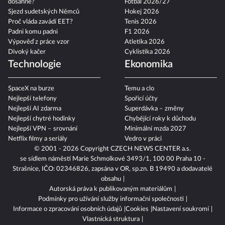
dosáhne?
Fotbal 2026/27
Sjezd sudetských Němců
Hokej 2026
Proč vláda zavádí EET?
Tenis 2026
Padni komu padni
F1 2026
Výpověď z práce vzor
Atletika 2026
Divoký kačer
Cyklistika 2026
Technologie
Ekonomika
SpaceX na burze
Temu a clo
Nejlepší telefony
Spořicí účty
Nejlepší AI zdarma
Superdávka – změny
Nejlepší chytré hodinky
Chybějící roky k důchodu
Nejlepší VPN – srovnání
Minimální mzda 2027
Netflix filmy a seriály
Vedro v práci
© 2001 - 2026 Copyright
CZECH NEWS CENTER a.s.
se sídlem náměstí Marie Schmolkové 3493/1, 100 00 Praha 10 -
Strašnice, IČO: 02346826, zapsána v OR, sp.zn. B 19490 a dodavatelé
obsahu
Autorská práva k publikovaným materiálům
Podmínky pro užívání služby informační společnosti
Informace o zpracování osobních údajů
Cookies
Nastavení soukromí
Vlastnická struktura