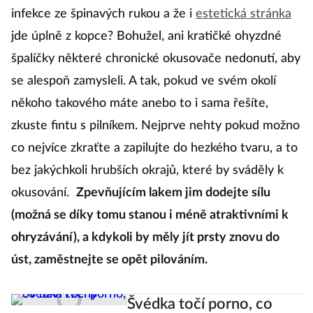
infekce ze špinavých rukou a že i
estetická stránka
jde úplně z kopce? Bohužel, ani kratičké ohyzdné
špalíčky některé chronické okusovače nedonutí, aby
se alespoň zamysleli. A tak, pokud ve svém okolí
někoho takového máte anebo to i sama řešíte,
zkuste fintu s pilníkem. Nejprve nehty pokud možno
co nejvíce zkraťte a zapilujte do hezkého tvaru, a to
bez jakýchkoli hrubších okrajů, které by sváděly k
okusování.
Zpevňujícím lakem jim dodejte sílu
(možná se díky tomu stanou i méně atraktivními k
ohryzávání), a kdykoli by měly jít prsty znovu do
úst, zaměstnejte se opět pilováním.
Švédka točí porno, co