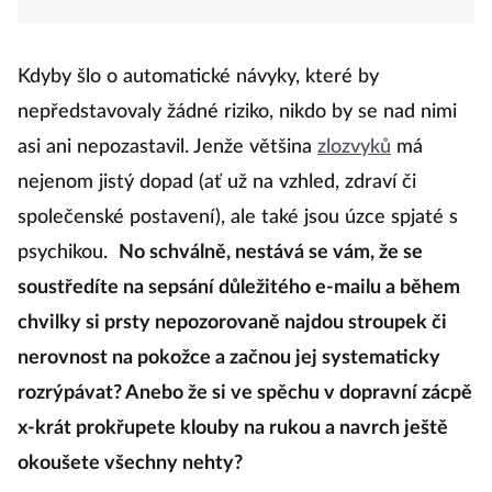
Kdyby šlo o automatické návyky, které by
nepředstavovaly žádné riziko, nikdo by se nad nimi
asi ani nepozastavil. Jenže většina
zlozvyků
má
nejenom jistý dopad (ať už na vzhled, zdraví či
společenské postavení), ale také jsou úzce spjaté s
psychikou.
No schválně, nestává se vám, že se
soustředíte na sepsání důležitého e-mailu a během
chvilky si prsty nepozorovaně najdou stroupek či
nerovnost na pokožce a začnou jej systematicky
rozrýpávat? Anebo že si ve spěchu v dopravní zácpě
x-krát prokřupete klouby na rukou a navrch ještě
okoušete všechny nehty?