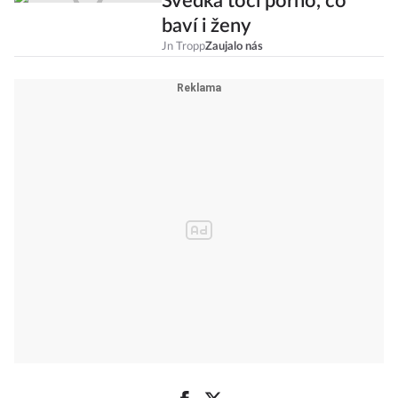
Švédka točí porno, co
baví i ženy
Jn Tropp
Zaujalo nás