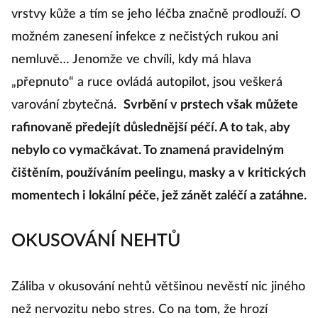
vrstvy kůže a tím se jeho léčba značně prodlouží. O
možném zanesení infekce z nečistých rukou ani
nemluvě… Jenomže ve chvíli, kdy má hlava
„přepnuto“ a ruce ovládá autopilot, jsou veškerá
varování zbytečná.
Svrbění v prstech však můžete
rafinovaně předejít důslednější péčí. A to tak, aby
nebylo co vymačkávat. To znamená pravidelným
čištěním, používáním peelingu, masky a v kritických
momentech i lokální péče, jež zánět zaléčí a zatáhne.
OKUSOVÁNÍ NEHTŮ
Záliba v okusování nehtů většinou nevěstí nic jiného
než nervozitu nebo stres. Co na tom, že hrozí