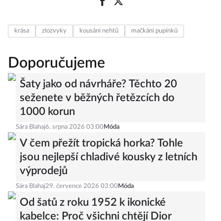
krása
zlozvyky
kousání nehtů
mačkání pupínků
Doporučujeme
Šaty jako od návrháře? Těchto 20
seženete v běžných řetězcích do
1000 korun
Sára Blahaj
6. srpna 2026 03:00
Móda
V čem přežít tropická horka? Tohle
jsou nejlepší chladivé kousky z letních
výprodejů
Sára Blahaj
29. července 2026 03:00
Móda
Od šatů z roku 1952 k ikonické
kabelce: Proč všichni chtějí Dior