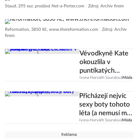
Staud, 295 eur, prodává Net-a-Porter.com
|
Zdroj: Archiv firem
Reformation, 3850 Kč, www.thereformation.com
|
Zdroj: Archiv
firem
Vévodkyně Kate
okouzlila v
puntíkatých
šatech. Kde
Ivona Horváth Souralová
Móda
koupíte podobné?
Přicházejí nejvíc
sexy boty tohoto
léta (a nemusí mít
nutně podpatek)!
Ivona Horváth Souralová
Móda