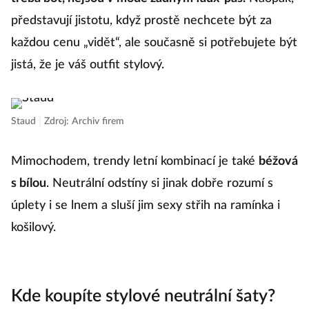
třeba bot, nejsou v módě žádným faux-pas.
Naopak,
představují jistotu, když prostě nechcete být za
každou cenu „vidět“, ale současně si potřebujete být
jistá, že je váš outfit stylový.
Staud
|
Zdroj: Archiv firem
Mimochodem, trendy letní kombinací je také
béžová
s bílou
. Neutrální odstíny si jinak dobře rozumí s
úplety i se lnem a sluší jim sexy střih na ramínka i
košilový.
Kde koupíte stylové neutrální šaty?