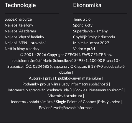
Divoký kačer
Cyklistika 2026
Technologie
Ekonomika
SpaceX na burze
Temu a clo
Nejlepší telefony
Spořicí účty
Nejlepší AI zdarma
Superdávka – změny
Nejlepší chytré hodinky
Chybějící roky k důchodu
Nejlepší VPN – srovnání
Minimální mzda 2027
Netflix filmy a seriály
Vedro v práci
© 2001 - 2026 Copyright
CZECH NEWS CENTER a.s.
se sídlem náměstí Marie Schmolkové 3493/1, 100 00 Praha 10 -
Strašnice, IČO: 02346826, zapsána v OR, sp.zn. B 19490 a dodavatelé
obsahu
Autorská práva k publikovaným materiálům
Podmínky pro užívání služby informační společnosti
Informace o zpracování osobních údajů
Cookies
Nastavení soukromí
Vlastnická struktura
Jednotná kontaktní místa / Single Points of Contact
Etický kodex
Povinně zveřejňované informace