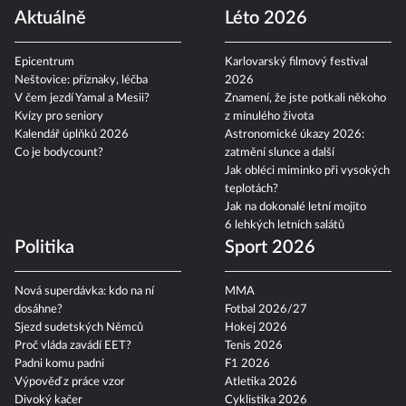
Szabová vs. Pudilová
Chance Liga 2026/27
Aktuálně
Léto 2026
Epicentrum
Karlovarský filmový festival
Neštovice: příznaky, léčba
2026
V čem jezdí Yamal a Mesii?
Znamení, že jste potkali někoho
Kvízy pro seniory
z minulého života
Kalendář úplňků 2026
Astronomické úkazy 2026:
Co je bodycount?
zatmění slunce a další
Jak obléci miminko při vysokých
teplotách?
Jak na dokonalé letní mojito
6 lehkých letních salátů
Politika
Sport 2026
Nová superdávka: kdo na ní
MMA
dosáhne?
Fotbal 2026/27
Sjezd sudetských Němců
Hokej 2026
Proč vláda zavádí EET?
Tenis 2026
Padni komu padni
F1 2026
Výpověď z práce vzor
Atletika 2026