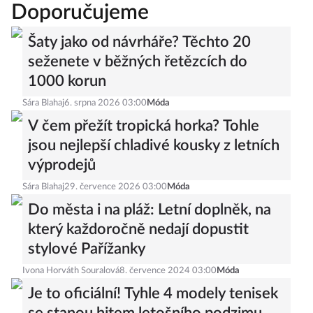
Doporučujeme
Šaty jako od návrháře? Těchto 20
seženete v běžných řetězcích do
1000 korun
Sára Blahaj
6. srpna 2026 03:00
Móda
V čem přežít tropická horka? Tohle
jsou nejlepší chladivé kousky z letních
výprodejů
Sára Blahaj
29. července 2026 03:00
Móda
Do města i na pláž: Letní doplněk, na
který každoročně nedají dopustit
stylové Pařížanky
Ivona Horváth Souralová
8. července 2024 03:00
Móda
Je to oficiální! Tyhle 4 modely tenisek