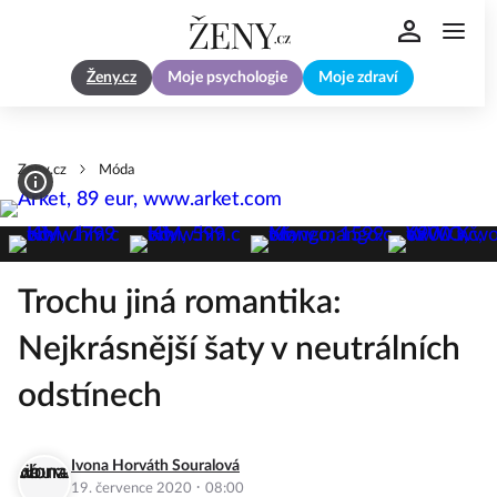
Ženy.cz
Moje psychologie
Moje zdraví
Zeny.cz
Móda
Trochu jiná romantika:
Nejkrásnější šaty v neutrálních
odstínech
Ivona Horváth Souralová