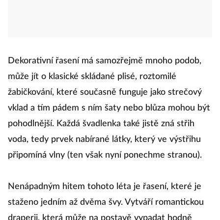
Dekorativní řasení má samozřejmě mnoho podob,
může jít o klasické skládané plisé, roztomilé
žabičkování, které současně funguje jako strečový
vklad a tím pádem s ním šaty nebo blůza mohou být
pohodlnější. Každá švadlenka také jistě zná střih
voda, tedy prvek nabírané látky, který ve výstřihu
připomíná vlny (ten však nyní ponechme stranou).
Nenápadným hitem tohoto léta je řasení, které je
staženo jedním až dvěma švy. Vytváří romantickou