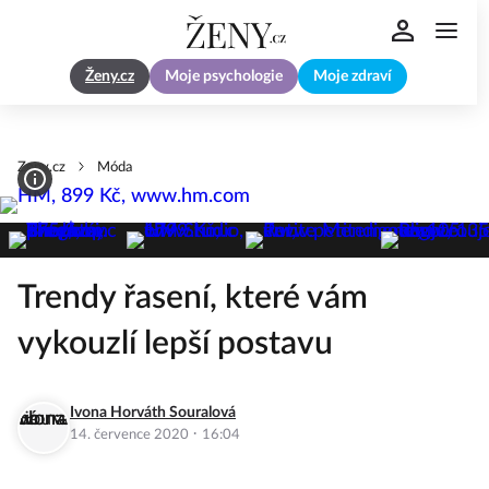
Ženy.cz
Moje psychologie
Moje zdraví
Zeny.cz
Móda
Trendy řasení, které vám
vykouzlí lepší postavu
Ivona Horváth Souralová
·
14. července 2020
16:04