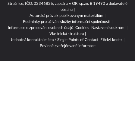
se sídlem náměstí Marie Schmolkové 3493/1, 100 00 Praha 10 -
Strašnice, IČO: 02346826, zapsána v OR, sp.zn. B 19490 a dodavatelé
obsahu
Autorská práva k publikovaným materiálům
Podmínky pro užívání služby informační společnosti
Informace o zpracování osobních údajů
Cookies
Nastavení soukromí
Vlastnická struktura
Jednotná kontaktní místa / Single Points of Contact
Etický kodex
Povinně zveřejňované informace