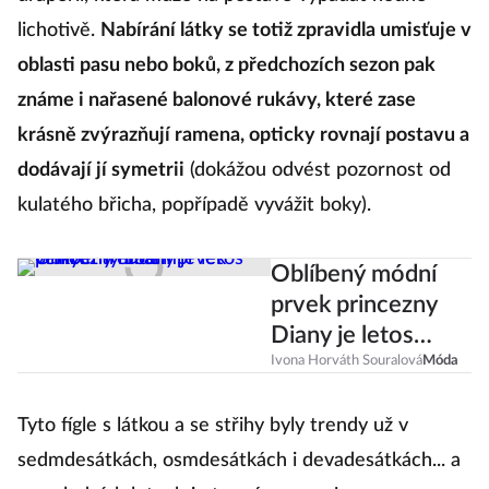
draperii, která může na postavě vypadat hodně
lichotivě.
Nabírání látky se totiž zpravidla umisťuje v
oblasti pasu nebo boků, z předchozích sezon pak
známe i nařasené balonové rukávy, které zase
krásně zvýrazňují ramena, opticky rovnají postavu a
dodávají jí symetrii
(dokážou odvést pozornost od
kulatého břicha, popřípadě vyvážit boky).
Oblíbený módní
prvek princezny
Diany je letos
velkým trendem!
Ivona Horváth Souralová
Móda
Tyto fígle s látkou a se střihy byly trendy už v
sedmdesátkách, osmdesátkách i devadesátkách... a