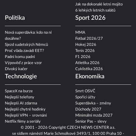
teplotách?
Jak na dokonalé letní mojito
6 lehkých letních salátů
Politika
Sport 2026
Nová superdávka: kdo na ní
MMA
dosáhne?
Fotbal 2026/27
Sjezd sudetských Němců
Hokej 2026
Proč vláda zavádí EET?
Tenis 2026
Padni komu padni
F1 2026
Výpověď z práce vzor
Atletika 2026
Divoký kačer
Cyklistika 2026
Technologie
Ekonomika
SpaceX na burze
Smrt OSVČ
Nejlepší telefony
Spořicí účty
Nejlepší AI zdarma
Superdávka – změny
Nejlepší chytré hodinky
Důchody 2027
Nejlepší VPN – srovnání
Minimální mzda 2027
Netflix filmy a seriály
Senior Pas – slevy
© 2001 - 2026 Copyright
CZECH NEWS CENTER a.s.