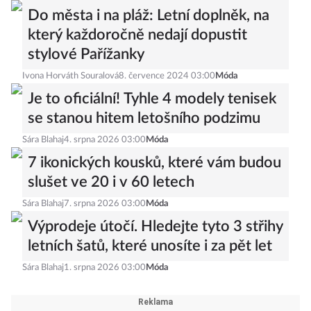
Sára Blahaj
29. července 2026 03:00
Móda
Do města i na pláž: Letní doplněk, na
který každoročně nedají dopustit
stylové Pařížanky
Ivona Horváth Souralová
8. července 2024 03:00
Móda
Je to oficiální! Tyhle 4 modely tenisek
se stanou hitem letošního podzimu
Sára Blahaj
4. srpna 2026 03:00
Móda
7 ikonických kousků, které vám budou
slušet ve 20 i v 60 letech
Sára Blahaj
7. srpna 2026 03:00
Móda
Výprodeje útočí. Hledejte tyto 3 střihy
letních šatů, které unosíte i za pět let
Sára Blahaj
1. srpna 2026 03:00
Móda