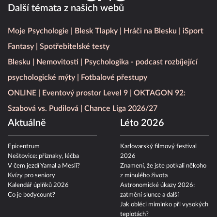
Další témata z našich webů
Moje Psychologie
Blesk Tlapky
Hráči na Blesku
iSport
Fantasy
Spotřebitelské testy
Blesku
Nemovitosti
Psychologika - podcast rozbíjející
psychologické mýty
Fotbalové přestupy
ONLINE
Eventový prostor Level 9
OKTAGON 92:
Szabová vs. Pudilová
Chance Liga 2026/27
Aktuálně
Léto 2026
Epicentrum
Karlovarský filmový festival
Neštovice: příznaky, léčba
2026
V čem jezdí Yamal a Mesii?
Znamení, že jste potkali někoho
Kvízy pro seniory
z minulého života
Kalendář úplňků 2026
Astronomické úkazy 2026:
Co je bodycount?
zatmění slunce a další
Jak obléci miminko při vysokých