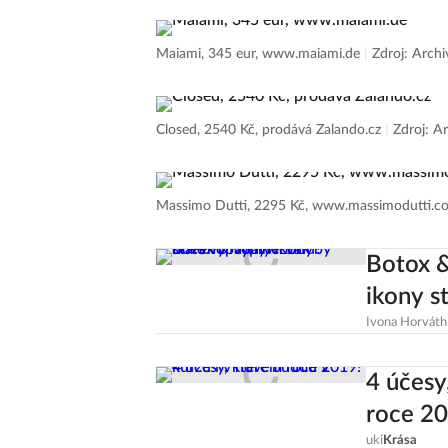
Maiami, 345 eur, www.maiami.de
|
Zdroj: Archi
Closed, 2540 Kč, prodává Zalando.cz
|
Zdroj: Ar
Massimo Dutti, 2295 Kč, www.massimodutti.
Botox &
ikony s
Ivona Horváth
4 účesy
roce 20
uki
Krása