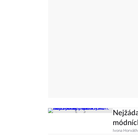
Nejžáda
módních
Ivona Horváth