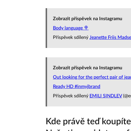
Zobrazit příspěvek na Instagramu
Body language 🍭
Příspěvek sdílený
Jeanette Friis Mads
Zobrazit příspěvek na Instagramu
Out looking for the perfect pair of j
Ready HD #inmyjbrand
Příspěvek sdílený
EMILI SINDLEV
(@em
Kde právě teď koupíte