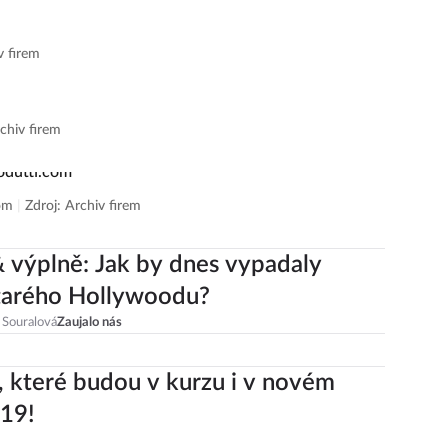
v firem
chiv firem
com
|
Zdroj: Archiv firem
 výplně: Jak by dnes vypadaly
tarého Hollywoodu?
 Souralová
Zaujalo nás
, které budou v kurzu i v novém
19!