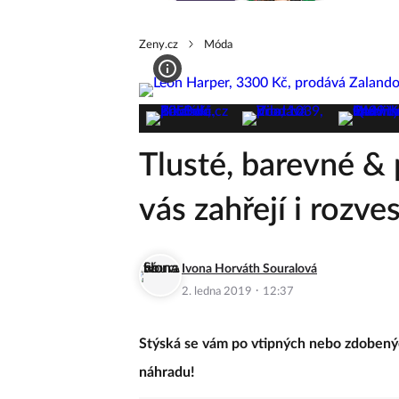
Zeny.cz
Móda
Tlusté, barevné & 
vás zahřejí i rozves
Ivona Horváth Souralová
·
2. ledna 2019
12:37
Stýská se vám po vtipných nebo zdobený
náhradu!