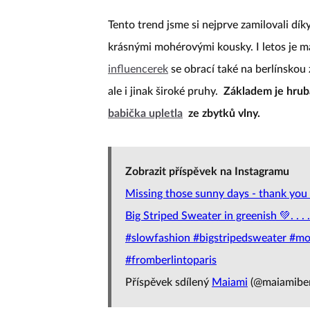
Tento trend jsme si nejprve zamilovali dík
krásnými mohérovými kousky. I letos je m
influencerek
se obrací také na berlínskou
ale i jinak široké pruhy.
Základem je hrubá
babička upletla
ze zbytků vlny.
Zobrazit příspěvek na Instagramu
Missing those sunny days - thank you
Big Striped Sweater in greenish 💚. . 
#slowfashion #bigstripedsweater #m
#fromberlintoparis
Příspěvek sdílený
Maiami
(@maiamiberl