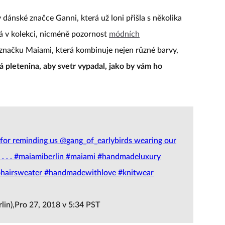
y dánské značce Ganni, která už loni přišla s několika
á v kolekci, nicméně pozornost
módních
 značku Maiami, která kombinuje nejen různé barvy,
 pletenina, aby svetr vypadal, jako by vám ho
 for reminding us @gang_of_earlybirds wearing our
. . . . . #maiamiberlin #maiami #handmadeluxury
ohairsweater #handmadewithlove #knitwear
in),Pro 27, 2018 v 5:34 PST