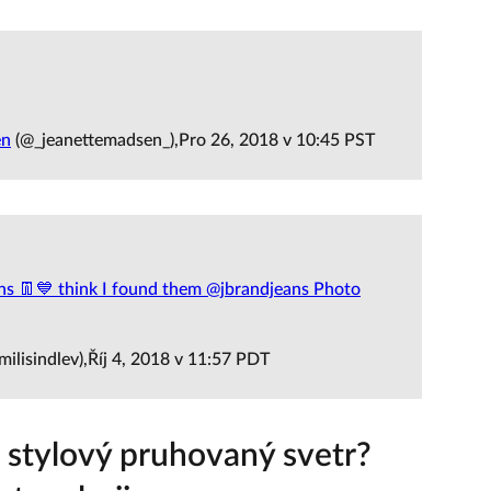
en
(@_jeanettemadsen_),Pro 26, 2018 v 10:45 PST
eans 👖💙 think I found them @jbrandjeans Photo
ilisindlev),Říj 4, 2018 v 11:57 PDT
 stylový pruhovaný svetr?