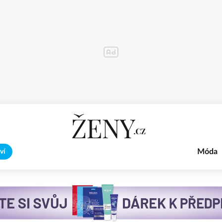
Móda
ví