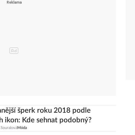
nější šperk roku 2018 podle
 ikon: Kde sehnat podobný?
 Souralová
Móda