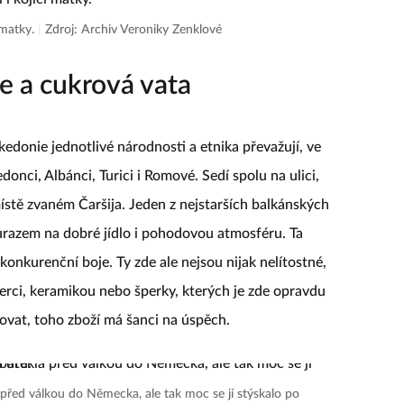
 matky.
|
Zdroj: Archiv Veroniky Zenklové
e a cukrová vata
donie jednotlivé národnosti a etnika převažují, ve
donci, Albánci, Turici i Romové. Sedí spolu na ulici,
 místě zvaném Čaršija. Jeden z nejstarších balkánských
ůrazem na dobré jídlo i pohodovou atmosféru. Ta
onkurenční boje. Ty zde ale nejsou nijak nelítostné,
erci, keramikou nebo šperky, kterých je zde opravdu
vat, toho zboží má šanci na úspěch.
 před válkou do Německa, ale tak moc se jí stýskalo po