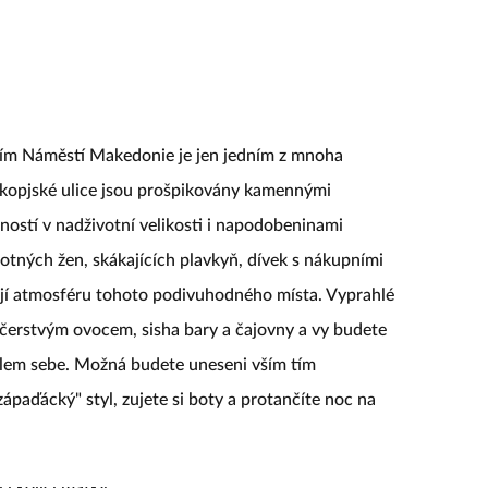
m Náměstí Makedonie je jen jedním z mnoha
Skopjské ulice jsou prošpikovány kamennými
ostí v nadživotní velikosti i napodobeninami
otných žen, skákajících plavkyň, dívek s nákupními
ejí atmosféru tohoto podivuhodného místa. Vyprahlé
 s čerstvým ovocem, sisha bary a čajovny a vy budete
olem sebe. Možná budete uneseni vším tím
paďácký" styl, zujete si boty a protančíte noc na