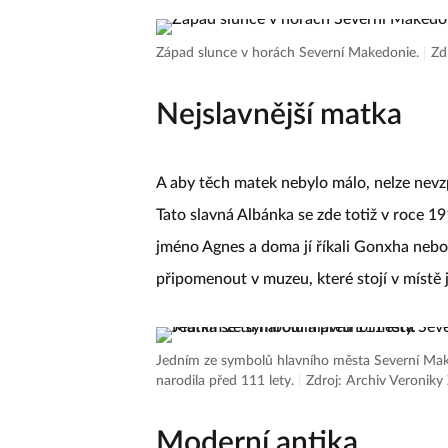
Západ slunce v horách Severní Makedonie.
|
Zd
Nejslavnější matka
A aby těch matek nebylo málo, nelze nevz
Tato slavná Albánka se zde totiž v roce 1
jméno Agnes a doma jí říkali Gonxha nebol
připomenout v muzeu, které stojí v míst
Jedním ze symbolů hlavního města Severní Make
narodila před 111 lety.
|
Zdroj: Archiv Veroniky
Moderní antika