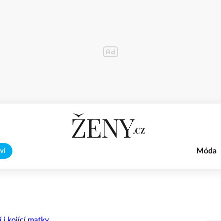
Móda
ví