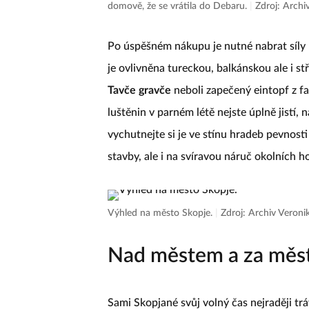
domově, že se vrátila do Debaru.
|
Zdroj: Archi
Po úspěšném nákupu je nutné nabrat síly 
je ovlivněna tureckou, balkánskou ale i 
Tavče gravče
neboli zapečený eintopf z faz
luštěnin v parném létě nejste úplně jistí, 
vychutnejte si je ve stínu hradeb pevnost
stavby, ale i na svíravou náruč okolních ho
Výhled na město Skopje.
|
Zdroj: Archiv Veroni
Nad městem a za měs
Sami Skopjané svůj volný čas nejraději t