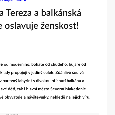
a Tereza a balkánská
e oslavuje ženskost!
cké od moderního, bohaté od chudého, bujaré od
lady propojují v jediný celek. Zdánlivě šedivá
v barevný labyrint s divokou příchutí balkánu a
y své děti, tak i hlavní město Severní Makedonie
é obyvatele a návštěvníky, nehledě na jejich víru,