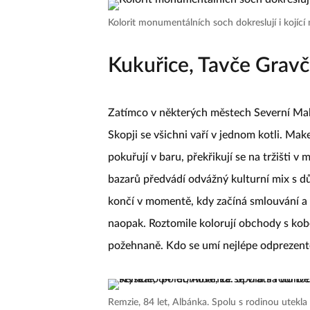
Kolorit monumentálních soch dokreslují i kojící
Kukuřice, Tavče Gravč
Zatímco v některých městech Severní Make
Skopji se všichni vaří v jednom kotli. Make
pokuřují v baru, překřikují se na tržišti v
bazarů předvádí odvážný kulturní mix s d
končí v momentě, kdy začíná smlouvání a k
naopak. Roztomile kolorují obchody s kob
požehnaně. Kdo se umí nejlépe odprezento
Remzie, 84 let, Albánka. Spolu s rodinou utekla