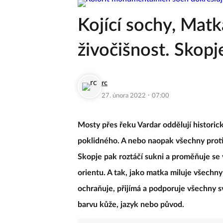
Kojící sochy, Matk
živočišnost. Skopj
rc
·
27. února 2022
07:00
Mosty přes řeku Vardar oddělují histori
poklidného. A nebo naopak všechny protik
Skopje pak roztáčí sukni a proměňuje se 
orientu. A tak, jako matka miluje všechn
ochraňuje, přijímá a podporuje všechny sv
barvu kůže, jazyk nebo původ.