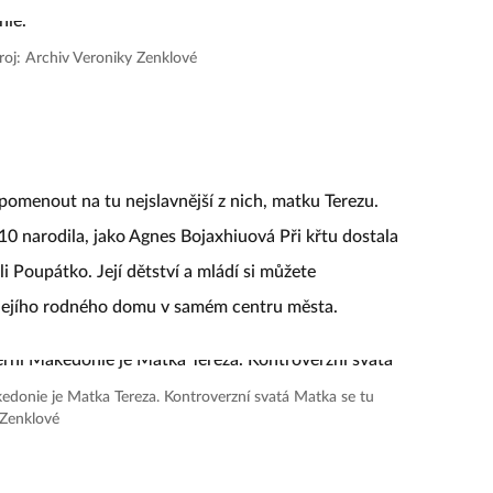
roj: Archiv Veroniky Zenklové
pomenout na tu nejslavnější z nich, matku Terezu.
910 narodila, jako Agnes Bojaxhiuová Při křtu dostala
i Poupátko. Její dětství a mládí si můžete
ě jejího rodného domu v samém centru města.
donie je Matka Tereza. Kontroverzní svatá Matka se tu
 Zenklové