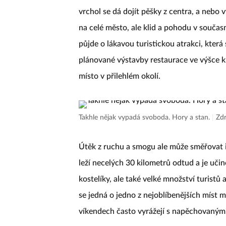
vrchol se dá dojít pěšky z centra, a nebo
na celé město, ale klid a pohodu v součas
půjde o lákavou turistickou atrakci, která s
plánované výstavby restaurace ve výšce kř
místo v přilehlém okolí.
Takhle nějak vypadá svoboda. Hory a stan.
|
Zdr
Útěk z ruchu a smogu ale může směřovat 
leží necelých 30 kilometrů odtud a je uči
kostelíky, ale také velké množství turis
se jedná o jedno z nejoblíbenějších míst
víkendech často vyrážejí s napěchovanými