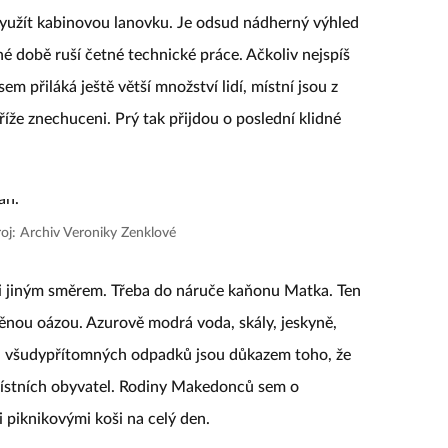
 využít kabinovou lanovku. Je odsud nádherný výhled
né době ruší četné technické práce. Ačkoliv nejspíš
em přiláká ještě větší množství lidí, místní jsou z
íže znechuceni. Prý tak přijdou o poslední klidné
oj: Archiv Veroniky Zenklové
i jiným směrem. Třeba do náruče kaňonu Matka. Ten
něnou oázou. Azurově modrá voda, skály, jeskyně,
tů a všudypřítomných odpadků jsou důkazem toho, že
 místních obyvatel. Rodiny Makedonců sem o
 piknikovými koši na celý den.