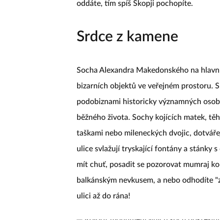
oddáte, tím spíš Skopji pochopíte.
Srdce z kamene
Socha Alexandra Makedonského na hlavní
bizarních objektů ve veřejném prostoru. 
podobiznami historicky významných osobn
běžného života. Sochy kojících matek, těh
taškami nebo mileneckých dvojic, dotvář
ulice svlažují tryskající fontány a stánky
mít chuť, posadit se pozorovat mumraj k
balkánským nevkusem, a nebo odhodíte "zá
ulici až do rána!