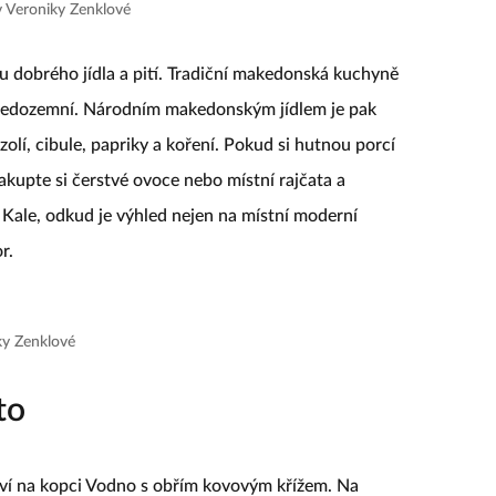
v Veroniky Zenklové
u dobrého jídla a pití. Tradiční makedonská kuchyně
středozemní. Národním makedonským jídlem je pak
olí, cibule, papriky a koření. Pokud si hutnou porcí
nakupte si čerstvé ovoce nebo místní rajčata a
i Kale, odkud je výhled nejen na místní moderní
r.
ky Zenklové
to
ráví na kopci Vodno s obřím kovovým křížem. Na