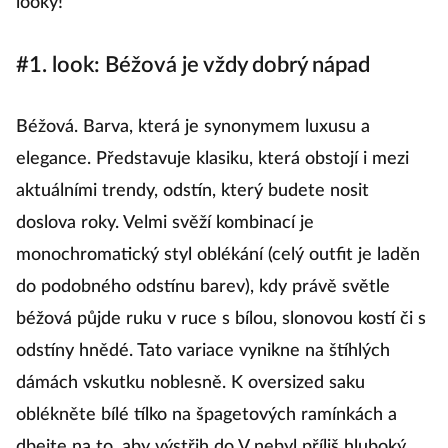
looky!
#1. look: Béžová je vždy dobrý nápad
Béžová. Barva, která je synonymem luxusu a
elegance. Představuje klasiku, která obstojí i mezi
aktuálními trendy, odstín, který budete nosit
doslova roky. Velmi svěží kombinací je
monochromatický styl oblékání (celý outfit je laděn
do podobného odstínu barev), kdy právě světle
béžová půjde ruku v ruce s bílou, slonovou kostí či s
odstíny hnědé. Tato variace vynikne na štíhlých
dámách vskutku noblesně. K oversized saku
oblékněte bílé tílko na špagetových ramínkách a
dbejte na to, aby výstřih do V nebyl příliš hluboký,