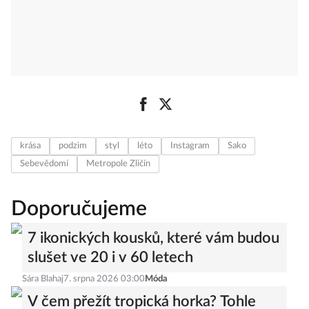
krása
podzim
styl
léto
Instagram
Sako
Sebevědomí
Metropole Zličín
Doporučujeme
7 ikonických kousků, které vám budou
slušet ve 20 i v 60 letech
Sára Blahaj
7. srpna 2026 03:00
Móda
V čem přežít tropická horka? Tohle