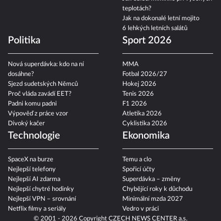
teplotách?
Jak na dokonalé letní mojito
6 lehkých letních salátů
Politika
Sport 2026
Nová superdávka: kdo na ní
MMA
dosáhne?
Fotbal 2026/27
Sjezd sudetských Němců
Hokej 2026
Proč vláda zavádí EET?
Tenis 2026
Padni komu padni
F1 2026
Výpověď z práce vzor
Atletika 2026
Divoký kačer
Cyklistika 2026
Technologie
Ekonomika
SpaceX na burze
Temu a clo
Nejlepší telefony
Spořicí účty
Nejlepší AI zdarma
Superdávka – změny
Nejlepší chytré hodinky
Chybějící roky k důchodu
Nejlepší VPN – srovnání
Minimální mzda 2027
Netflix filmy a seriály
Vedro v práci
© 2001 - 2026 Copyright
CZECH NEWS CENTER a.s.