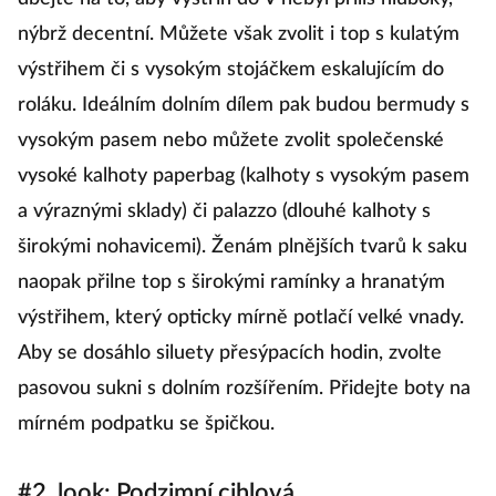
nýbrž decentní. Můžete však zvolit i top s kulatým
výstřihem či s vysokým stojáčkem eskalujícím do
roláku. Ideálním dolním dílem pak budou bermudy s
vysokým pasem nebo můžete zvolit společenské
vysoké kalhoty paperbag (kalhoty s vysokým pasem
a výraznými sklady) či palazzo (dlouhé kalhoty s
širokými nohavicemi). Ženám plnějších tvarů k saku
naopak přilne top s širokými ramínky a hranatým
výstřihem, který opticky mírně potlačí velké vnady.
Aby se dosáhlo siluety přesýpacích hodin, zvolte
pasovou sukni s dolním rozšířením. Přidejte boty na
mírném podpatku se špičkou.
#2. look: Podzimní cihlová