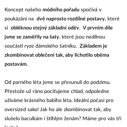
Koncept našeho
módního pořadu
spočívá v
poukázání na
dvě naprosto rozdílné postavy
, které
si
obléknou stejný základní oděv
.
V prvním díle
jsme se zaměřily na šaty
, které jsou nedílnou
součástí ryze dámského šatníku.
Základem je
zkombinovat oblečení tak, aby lichotilo oběma
postavám.
Od parného léta jsme se přesunuli do podzimu.
Přestože už ráno pociťujeme chlad, odpoledne
užíváme krásného babího léta. Ideální počasí pro
oversized sako! Jak ho ale zkombinovat tak, aby
slušelo baculkám i štíhlým ženám? Máme pro vás tři