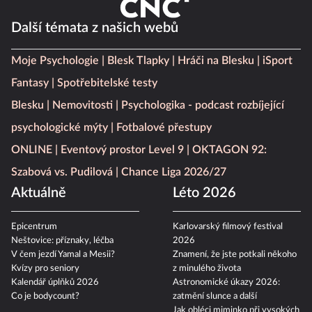
Další témata z našich webů
Moje Psychologie
Blesk Tlapky
Hráči na Blesku
iSport
Fantasy
Spotřebitelské testy
Blesku
Nemovitosti
Psychologika - podcast rozbíjející
psychologické mýty
Fotbalové přestupy
ONLINE
Eventový prostor Level 9
OKTAGON 92:
Szabová vs. Pudilová
Chance Liga 2026/27
Aktuálně
Léto 2026
Epicentrum
Karlovarský filmový festival
Neštovice: příznaky, léčba
2026
V čem jezdí Yamal a Mesii?
Znamení, že jste potkali někoho
Kvízy pro seniory
z minulého života
Kalendář úplňků 2026
Astronomické úkazy 2026:
Co je bodycount?
zatmění slunce a další
Jak obléci miminko při vysokých