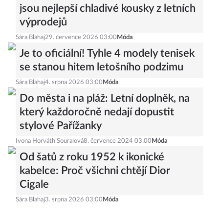
jsou nejlepší chladivé kousky z letních
výprodejů
Sára Blahaj
29. července 2026 03:00
Móda
Je to oficiální! Tyhle 4 modely tenisek
se stanou hitem letošního podzimu
Sára Blahaj
4. srpna 2026 03:00
Móda
Do města i na pláž: Letní doplněk, na
který každoročně nedají dopustit
stylové Pařížanky
Ivona Horváth Souralová
8. července 2024 03:00
Móda
Od šatů z roku 1952 k ikonické
kabelce: Proč všichni chtějí Dior
Cigale
Sára Blahaj
3. srpna 2026 03:00
Móda