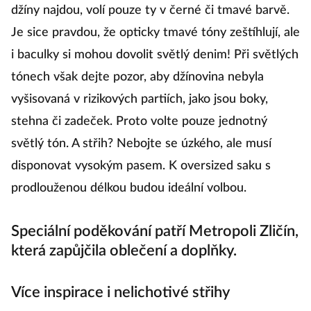
džíny najdou, volí pouze ty v černé či tmavé barvě.
Je sice pravdou, že opticky tmavé tóny zeštíhlují, ale
i baculky si mohou dovolit světlý denim! Při světlých
tónech však dejte pozor, aby džínovina nebyla
vyšisovaná v rizikových partiích, jako jsou boky,
stehna či zadeček. Proto volte pouze jednotný
světlý tón. A střih? Nebojte se úzkého, ale musí
disponovat vysokým pasem. K oversized saku s
prodlouženou délkou budou ideální volbou.
Speciální poděkování patří Metropoli Zličín,
která zapůjčila oblečení a doplňky.
Více inspirace i nelichotivé střihy