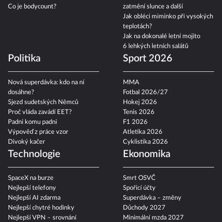
Co je bodycount?
zatmění slunce a další
Jak obléci miminko při vysokých
teplotách?
Jak na dokonalé letní mojito
6 lehkých letních salátů
Politika
Sport 2026
Nová superdávka: kdo na ní
MMA
dosáhne?
Fotbal 2026/27
Sjezd sudetských Němců
Hokej 2026
Proč vláda zavádí EET?
Tenis 2026
Padni komu padni
F1 2026
Výpověď z práce vzor
Atletika 2026
Divoký kačer
Cyklistika 2026
Technologie
Ekonomika
SpaceX na burze
Smrt OSVČ
Nejlepší telefony
Spořicí účty
Nejlepší AI zdarma
Superdávka – změny
Nejlepší chytré hodinky
Důchody 2027
Nejlepší VPN – srovnání
Minimální mzda 2027