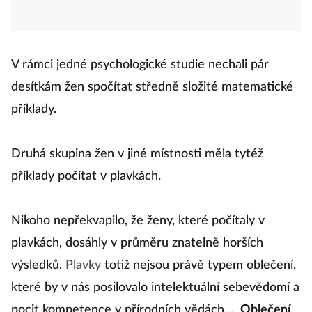
V rámci jedné psychologické studie nechali pár
desítkám žen spočítat středně složité matematické
příklady.
Druhá skupina žen v jiné místnosti měla tytéž
příklady počítat v plavkách.
Nikoho nepřekvapilo, že ženy, které počítaly v
plavkách, dosáhly v průměru znatelně horších
výsledků.
Plavky
totiž nejsou právě typem oblečení,
které by v nás posilovalo intelektuální sebevědomí a
pocit kompetence v přírodních vědách…
Oblečení