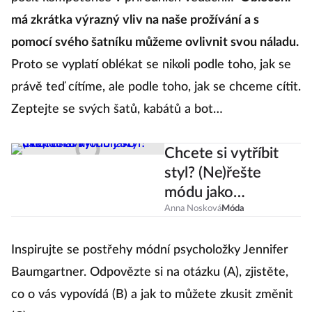
má zkrátka výrazný vliv na naše prožívání a s
pomocí svého šatníku můžeme ovlivnit svou náladu.
Proto se vyplatí oblékat se nikoli podle toho, jak se
právě teď cítíme, ale podle toho, jak se chceme cítit.
Zeptejte se svých šatů, kabátů a bot…
Chcete si vytříbit
styl? (Ne)řešte
módu jako
Skandinávky!
Anna Nosková
Móda
Inspirujte se postřehy módní psycholožky Jennifer
Baumgartner. Odpovězte si na otázku (A), zjistěte,
co o vás vypovídá (B) a jak to můžete zkusit změnit