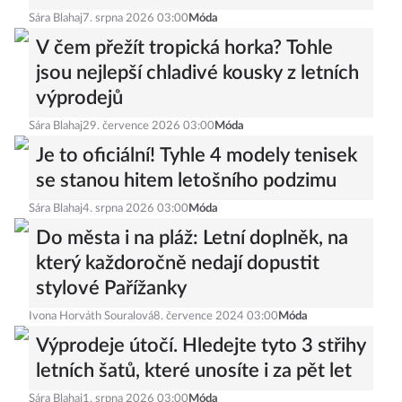
Sára Blahaj
7. srpna 2026 03:00
Móda
V čem přežít tropická horka? Tohle
jsou nejlepší chladivé kousky z letních
výprodejů
Sára Blahaj
29. července 2026 03:00
Móda
Je to oficiální! Tyhle 4 modely tenisek
se stanou hitem letošního podzimu
Sára Blahaj
4. srpna 2026 03:00
Móda
Do města i na pláž: Letní doplněk, na
který každoročně nedají dopustit
stylové Pařížanky
Ivona Horváth Souralová
8. července 2024 03:00
Móda
Výprodeje útočí. Hledejte tyto 3 střihy
letních šatů, které unosíte i za pět let
Sára Blahaj
1. srpna 2026 03:00
Móda