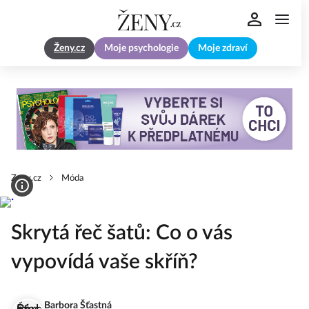
Ženy.cz
Moje psychologie
Moje zdraví
Zeny.cz
Móda
Skrytá řeč šatů: Co o vás
vypovídá vaše skříň?
Barbora Šťastná