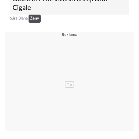
Cigale
Sára Blahaj
Ženy