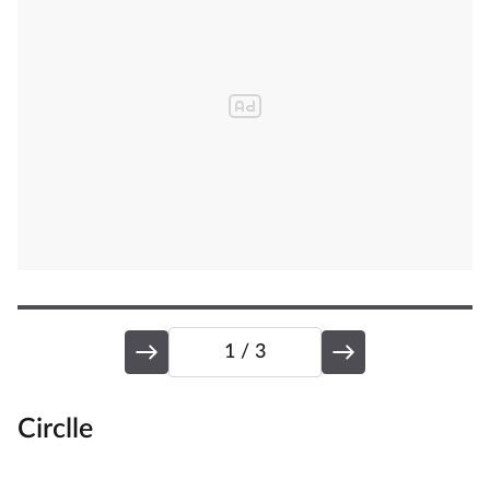
1
/ 3
Circlle
L