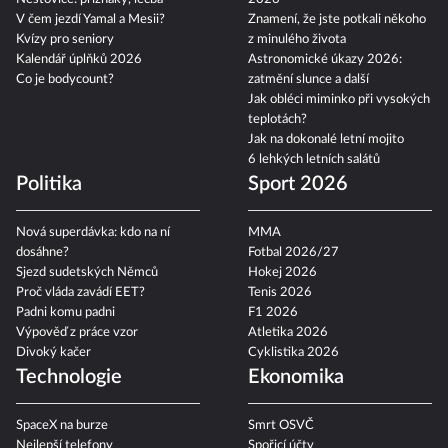
V čem jezdí Yamal a Mesii?
Znamení, že jste potkali někoho
Kvízy pro seniory
z minulého života
Kalendář úplňků 2026
Astronomické úkazy 2026:
Co je bodycount?
zatmění slunce a další
Jak obléci miminko při vysokých
teplotách?
Jak na dokonalé letní mojito
6 lehkých letních salátů
Politika
Sport 2026
Nová superdávka: kdo na ní
MMA
dosáhne?
Fotbal 2026/27
Sjezd sudetských Němců
Hokej 2026
Proč vláda zavádí EET?
Tenis 2026
Padni komu padni
F1 2026
Výpověď z práce vzor
Atletika 2026
Divoký kačer
Cyklistika 2026
Technologie
Ekonomika
SpaceX na burze
Smrt OSVČ
Nejlepší telefony
Spořicí účty