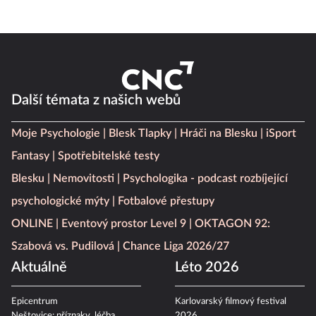
Další témata z našich webů
Moje Psychologie
Blesk Tlapky
Hráči na Blesku
iSport
Fantasy
Spotřebitelské testy
Blesku
Nemovitosti
Psychologika - podcast rozbíjející
psychologické mýty
Fotbalové přestupy
ONLINE
Eventový prostor Level 9
OKTAGON 92:
Szabová vs. Pudilová
Chance Liga 2026/27
Aktuálně
Léto 2026
Epicentrum
Karlovarský filmový festival
Neštovice: příznaky, léčba
2026