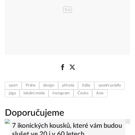
sport
Praha
design
příroda
Itálie
spodní prádlo
jóga
lokální móda
Instagram
Česko
Asie
Doporučujeme
7 ikonických kousků, které vám budou
slušet ve 20 i v 60 letech