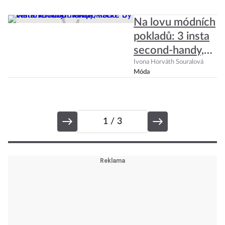
Na lovu módních
pokladů: 3 insta
second-handy,
které by vám
Ivona Horváth Souralová
Móda
neměly unikat
1
/ 3