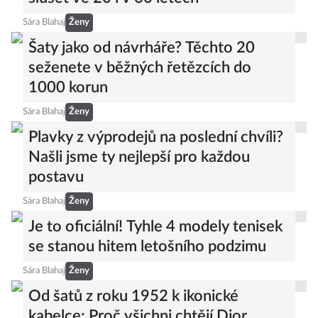
Sára Blahaj
Ženy
Šaty jako od návrháře? Těchto 20
seženete v běžných řetězcích do
1000 korun
Sára Blahaj
Ženy
Plavky z výprodejů na poslední chvíli?
Našli jsme ty nejlepší pro každou
postavu
Sára Blahaj
Ženy
Je to oficiální! Tyhle 4 modely tenisek
se stanou hitem letošního podzimu
Sára Blahaj
Ženy
Od šatů z roku 1952 k ikonické
kabelce: Proč všichni chtějí Dior