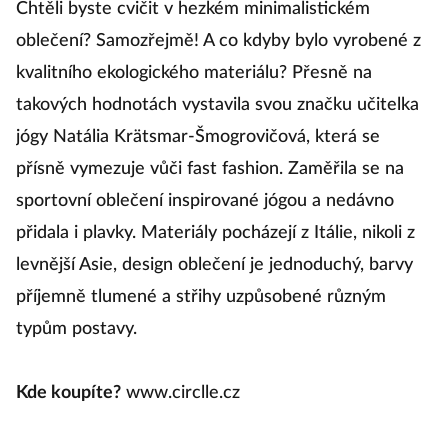
Chtěli byste cvičit v hezkém minimalistickém
Že
oblečení? Samozřejmě! A co kdyby bylo vyrobené z
z
kvalitního ekologického materiálu? Přesně na
k
takových hodnotách vystavila svou značku učitelka
ce
jógy Natália Krätsmar-Šmogrovičová, která se
d
přísně vymezuje vůči fast fashion. Zaměřila se na
m
sportovní oblečení inspirované jógou a nedávno
re
přidala i plavky. Materiály pocházejí z Itálie, nikoli z
t
levnější Asie, design oblečení je jednoduchý, barvy
p
příjemně tlumené a střihy uzpůsobené různým
st
typům postavy.
K
Kde koupíte?
www.circlle.cz
S