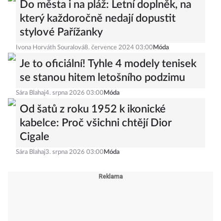
Do města i na pláž: Letní doplněk, na
který každoročně nedají dopustit
stylové Pařížanky
Ivona Horváth Souralová
8. července 2024 03:00
Móda
Je to oficiální! Tyhle 4 modely tenisek
se stanou hitem letošního podzimu
Sára Blahaj
4. srpna 2026 03:00
Móda
Od šatů z roku 1952 k ikonické
kabelce: Proč všichni chtějí Dior
Cigale
Sára Blahaj
3. srpna 2026 03:00
Móda