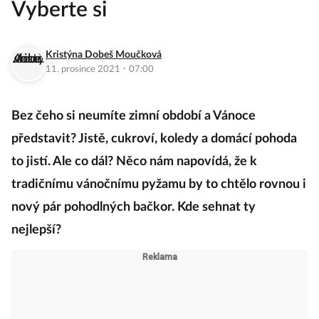
Vyberte si
Kristýna Dobeš Moučková
·
11. prosince 2021
07:00
Bez čeho si neumíte zimní období a Vánoce
představit? Jistě, cukroví, koledy a domácí pohoda
to jistí. Ale co dál? Něco nám napovídá, že k
tradičnímu vánočnímu pyžamu by to chtělo rovnou i
nový pár pohodlných bačkor. Kde sehnat ty
nejlepší?