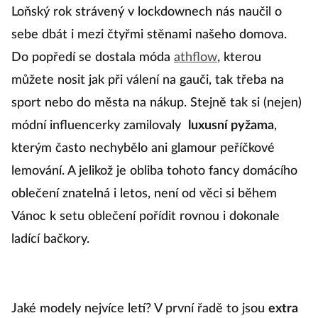
Loňský rok strávený v lockdownech nás naučil o
sebe dbát i mezi čtyřmi stěnami našeho domova.
Do popředí se dostala móda
athflow
, kterou
můžete nosit jak při válení na gauči, tak třeba na
sport nebo do města na nákup. Stejně tak si (nejen)
módní influencerky zamilovaly
luxusní pyžama
,
kterým často nechybělo ani glamour peříčkové
lemování. A jelikož je obliba tohoto fancy domácího
oblečení znatelná i letos, není od věci si během
Vánoc k setu oblečení pořídit rovnou i dokonale
ladící bačkory.
Jaké modely nejvíce letí? V první řadě to jsou
extra