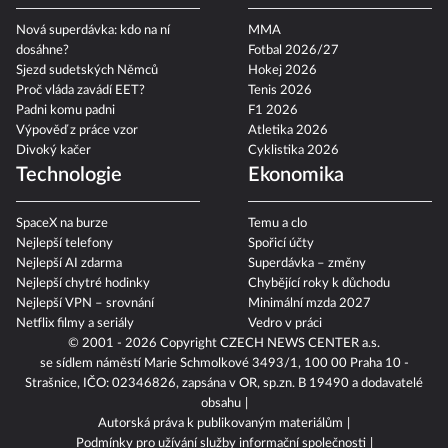
Nová superdávka: kdo na ní
MMA
dosáhne?
Fotbal 2026/27
Sjezd sudetských Němců
Hokej 2026
Proč vláda zavádí EET?
Tenis 2026
Padni komu padni
F1 2026
Výpověď z práce vzor
Atletika 2026
Divoký kačer
Cyklistika 2026
Technologie
Ekonomika
SpaceX na burze
Temu a clo
Nejlepší telefony
Spořicí účty
Nejlepší AI zdarma
Superdávka – změny
Nejlepší chytré hodinky
Chybějící roky k důchodu
Nejlepší VPN – srovnání
Minimální mzda 2027
Netflix filmy a seriály
Vedro v práci
© 2001 - 2026 Copyright
CZECH NEWS CENTER a.s.
se sídlem náměstí Marie Schmolkové 3493/1, 100 00 Praha 10 -
Strašnice, IČO: 02346826, zapsána v OR, sp.zn. B 19490 a dodavatelé
obsahu
Autorská práva k publikovaným materiálům
Podmínky pro užívání služby informační společnosti