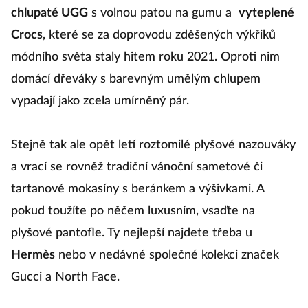
chlupaté UGG
s volnou patou na gumu a
vyteplené
Crocs
, které se za doprovodu zděšených výkřiků
módního světa staly hitem roku 2021. Oproti nim
domácí dřeváky s barevným umělým chlupem
vypadají jako zcela umírněný pár.
Stejně tak ale opět letí roztomilé plyšové nazouváky
a vrací se rovněž tradiční vánoční sametové či
tartanové mokasíny s beránkem a výšivkami. A
pokud toužíte po něčem luxusním, vsaďte na
plyšové pantofle. Ty nejlepší najdete třeba u
Hermès
nebo v nedávné společné kolekci značek
Gucci a North Face.