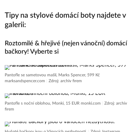
Tipy na stylové domácí boty najdete v
galerii:
Roztomilé & hřejivé (nejen vánoční) domácí
bačkory! Vyberte si
Pantofle se sametovou mašlí, Marks Spencer, 599 Kč
marksandspencer.com
|
Zdroj: archiv firem
Pantofle s noční oblohou, Monki, 15 EUR monki.com
|
Zdroj: archiv
firem
Huňaté bačkory jsou o Vánocích nezbytností.
|
Zdroj: Instagram