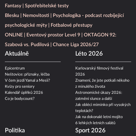
Fantasy
Spotřebitelské testy
Blesku
Nemovitosti
Psychologika - podcast rozbíjející
psychologické mýty
Fotbalové přestupy
ONLINE
Eventový prostor Level 9
OKTAGON 92:
Szabová vs. Pudilová
Chance Liga 2026/27
Aktuálně
Léto 2026
Epicentrum
Karlovarský filmový festival
Neštovice: příznaky, léčba
2026
V čem jezdí Yamal a Mesii?
Znamení, že jste potkali někoho
Kvízy pro seniory
z minulého života
Kalendář úplňků 2026
Astronomické úkazy 2026:
Co je bodycount?
zatmění slunce a další
Jak obléci miminko při vysokých
teplotách?
Jak na dokonalé letní mojito
6 lehkých letních salátů
Politika
Sport 2026