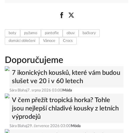
boty
pyžamo
pantofle
obuv
bačkory
domácí oblečení
Vánoce
Crocs
Doporučujeme
7 ikonických kousků, které vám budou
slušet ve 20 i v 60 letech
Sára Blahaj
7. srpna 2026 03:00
Móda
V čem přežít tropická horka? Tohle
jsou nejlepší chladivé kousky z letních
výprodejů
Sára Blahaj
29. července 2026 03:00
Móda