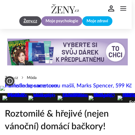
Ženy.cz
Moje psychologie
Moje zdraví
Zeny.cz
Móda
Fot
Roztomilé & hřejivé (nejen
vánoční) domácí bačkory!