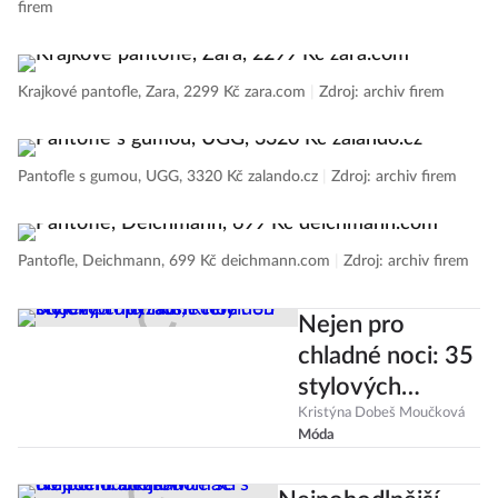
firem
Krajkové pantofle, Zara, 2299 Kč zara.com
|
Zdroj: archiv firem
Pantofle s gumou, UGG, 3320 Kč zalando.cz
|
Zdroj: archiv firem
Pantofle, Deichmann, 699 Kč deichmann.com
|
Zdroj: archiv firem
Nejen pro
chladné noci: 35
stylových
pyžam, která
Kristýna Dobeš Moučková
Móda
budete chtít
nosit celý den