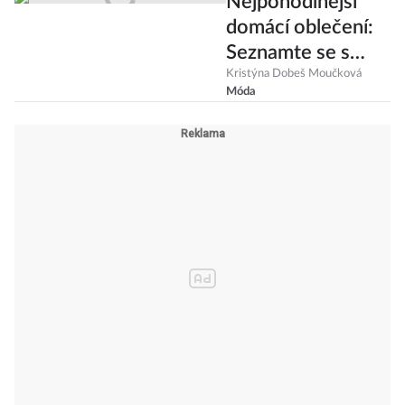
Nejpohodlnější
domácí oblečení:
Seznamte se s
trendem athflow
Kristýna Dobeš Moučková
Móda