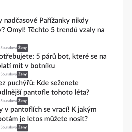
y nadčasové Pařížanky nikdy
y? Omyl! Těchto 5 trendů vzaly na
 Souralová
Ženy
otřebujete: 5 párů bot, které se na
platí mít v botníku
 Souralová
Ženy
ez puchýřů: Kde seženete
dlnější pantofle tohoto léta?
 Souralová
Ženy
 v pantoflích se vrací! K jakým
botám je letos můžete nosit?
 Souralová
Ženy