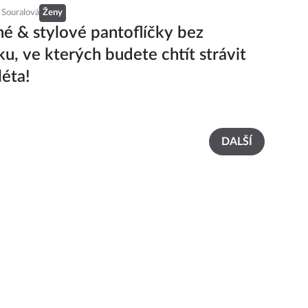
 Souralová
Ženy
é & stylové pantoflíčky bez
u, ve kterých budete chtít strávit
léta!
DALŠÍ