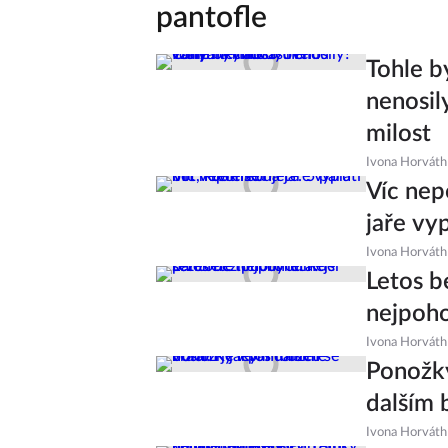
pantofle
Tohle b
nenosil
milost
Ivona Horváth
Víc nep
jaře vy
Ivona Horváth
Letos b
nejpoho
Ivona Horváth
Ponožky
dalším 
Ivona Horváth