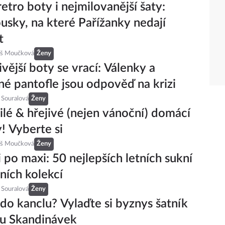
retro boty i nejmilovanější šaty:
ousky, na které Pařížanky nedají
t
eš Moučková
Ženy
ivější boty se vrací: Válenky a
né pantofle jsou odpověď na krizi
 Souralová
Ženy
lé & hřejivé (nejen vánoční) domácí
! Vyberte si
eš Moučková
Ženy
 po maxi: 50 nejlepších letních sukní
lních kolekcí
 Souralová
Ženy
do kanclu? Vylaďte si byznys šatník
ru Skandinávek