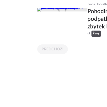
Ivona Horváth
Pohodln
podpatk
zbytek 
uki
Ženy
PŘEDCHOZÍ