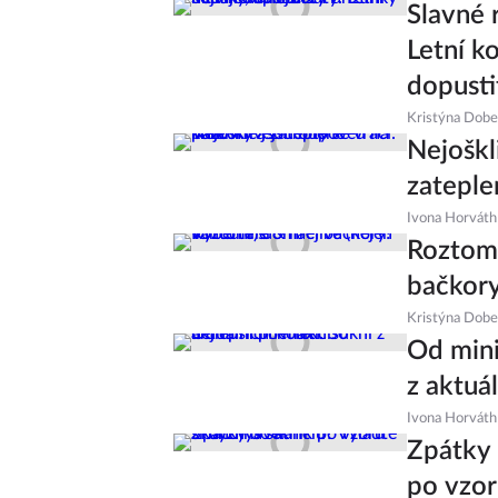
Slavné 
Letní k
dopusti
Kristýna Dob
Nejoškl
zateple
Ivona Horváth
Roztomi
bačkory
Kristýna Dob
Od mini
z aktuá
Ivona Horváth
Zpátky 
po vzo