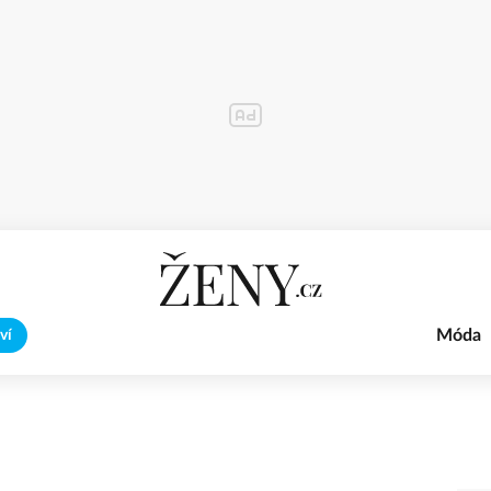
Móda
ví