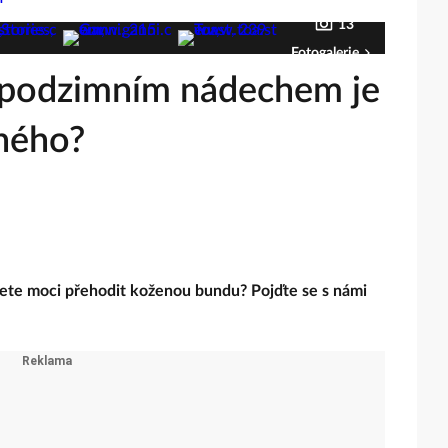
13
Fotogalerie
s podzimním nádechem je
čného?
budete moci přehodit koženou bundu? Pojďte se s námi