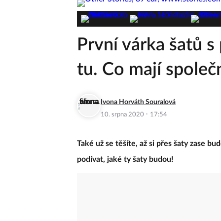
První várka šatů 
tu. Co mají spole
Ivona Horváth Souralová
·
10. srpna 2020
17:54
Také už se těšíte, až si přes šaty zase 
podívat, jaké ty šaty budou!