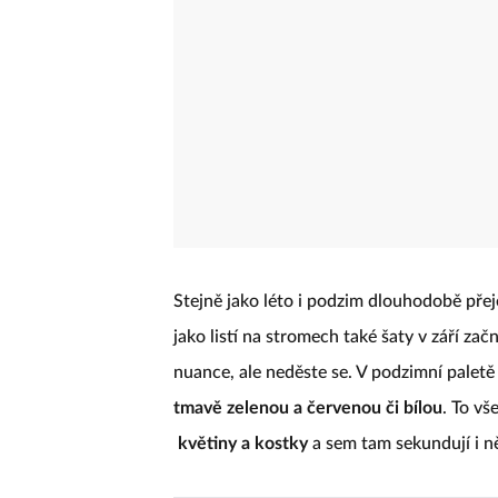
Stejně jako léto i podzim dlouhodobě pře
jako listí na stromech také šaty v září zač
nuance, ale neděste se. V podzimní paletě
tmavě zelenou a červenou či bílou
. To vš
květiny a kostky
a sem tam sekundují i ně