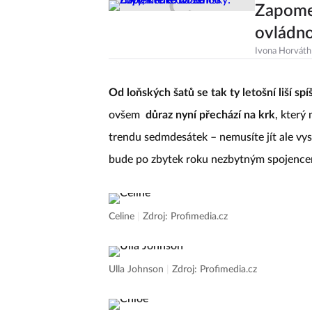
Zapomeň
ovládn
Ivona Horváth
Od loňských šatů se tak ty letošní liší spí
ovšem
důraz nyní přechází na krk
, který
trendu sedmdesátek – nemusíte jít ale vys
bude po zbytek roku nezbytným spojence
Celine
|
Zdroj: Profimedia.cz
Ulla Johnson
|
Zdroj: Profimedia.cz