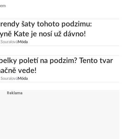
irem
trendy šaty tohoto podzimu:
ně Kate je nosí už dávno!
 Souralová
Móda
belky poletí na podzim? Tento tvar
načně vede!
 Souralová
Móda