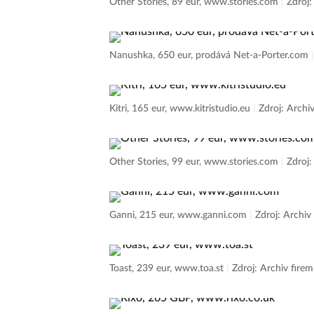
Other Stories, 89 eur, www.stories.com
|
Zdroj:
Nanushka, 650 eur, prodává Net-a-Porter.com
Kitri, 165 eur, www.kitristudio.eu
|
Zdroj: Archi
Other Stories, 99 eur, www.stories.com
|
Zdroj:
Ganni, 215 eur, www.ganni.com
|
Zdroj: Archiv
Toast, 239 eur, www.toa.st
|
Zdroj: Archiv firem