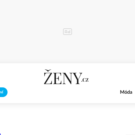
Móda
ví