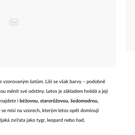
je vzorovaným šatům. Liší se však barvy – podobně
nou měnit své odstíny. Letos je základem hnědá a její
 najdete i
béžovou, starorůžovou, šedomodrou,
e se mísí na vzorech, kterým letos opět dominují
jaká zvířata jako tygr, leopard nebo had.