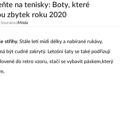
te na tenisky: Boty, které
ou zbytek roku 2020
 Souralová
Móda
še střihy.
Stále letí midi délky a nabírané rukávy,
 má být cudně zakrytý. Letošní šaty se také podřizují
loveně do retro vzoru, stačí se vybavit páskem,který
m.