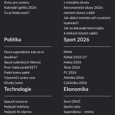
V čem jezdí Yamal a Mesii?
Znamení, že jste potkali někoho
Kvízy pro seniory
z minulého života
Kalendář úplňků 2026
Astronomické úkazy 2026:
Co je bodycount?
zatmění slunce a další
Jak obléci miminko při vysokých
teplotách?
Jak na dokonalé letní mojito
6 lehkých letních salátů
Politika
Sport 2026
Nová superdávka: kdo na ní
MMA
dosáhne?
Fotbal 2026/27
Sjezd sudetských Němců
Hokej 2026
Proč vláda zavádí EET?
Tenis 2026
Padni komu padni
F1 2026
Výpověď z práce vzor
Atletika 2026
Divoký kačer
Cyklistika 2026
Technologie
Ekonomika
SpaceX na burze
Smrt OSVČ
Nejlepší telefony
Spořicí účty