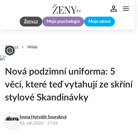
Ženy.cz
Moje psychologie
Moje zdraví
Zeny.cz
Móda
Nová podzimní uniforma: 5
věcí, které teď vytahují ze skříní
stylové Skandinávky
Ivona Horváth Souralová
·
16. září 2020
17:26