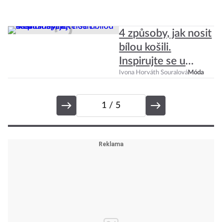
4 způsoby, jak nosit
bílou košili.
Inspirujte se u
Skandinávek!
Ivona Horváth Souralová
Móda
1
/ 5