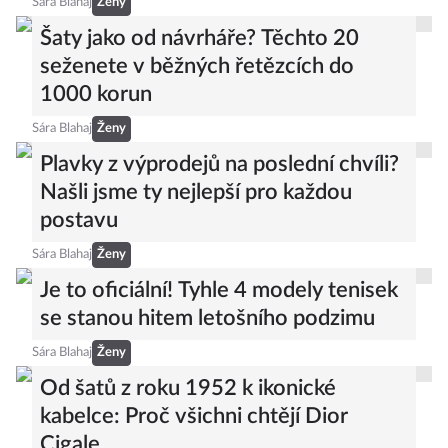
Sára Blahaj
Ženy
Šaty jako od návrháře? Těchto 20
seženete v běžných řetězcích do
1000 korun
Sára Blahaj
Ženy
Plavky z výprodejů na poslední chvíli?
Našli jsme ty nejlepší pro každou
postavu
Sára Blahaj
Ženy
Je to oficiální! Tyhle 4 modely tenisek
se stanou hitem letošního podzimu
Sára Blahaj
Ženy
Od šatů z roku 1952 k ikonické
kabelce: Proč všichni chtějí Dior