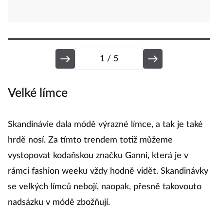
1
/ 5
Velké límce
K
Skandinávie dala módě výrazné límce, a tak je také
Sk
hrdě nosí. Za tímto trendem totiž můžeme
dv
vystopovat kodaňskou značku Ganni, která je v
tř
rámci fashion weeku vždy hodně vidět. Skandinávky
př
se velkých límců nebojí, naopak, přesně takovouto
st
nadsázku v módě zbožňují.