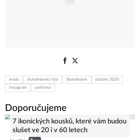
móda
skandinávský styl
Skandinávie
podzim 2020
Instagram
uniforma
Doporučujeme
7 ikonických kousků, které vám budou
slušet ve 20 i v 60 letech