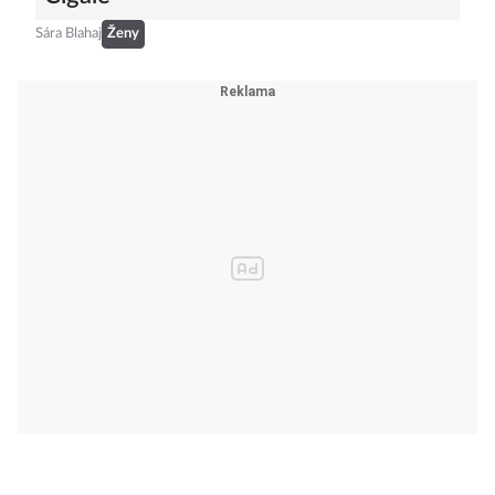
Cigale
Sára Blahaj
Ženy