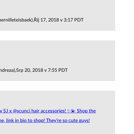
ernilleteisbaek),Říj 17, 2018 v 3:17 PDT
ndreaa),Srp 20, 2018 v 7:55 PDT
y SJ x @scunci hair accessories! ✨💫 Shop the
e, link in bio to shop! They’re so cute guys!