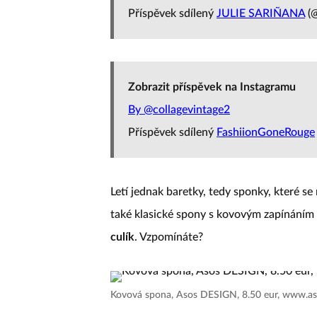
Příspěvek sdílený
JULIE SARIÑANA
(@
Zobrazit příspěvek na Instagramu
By @collagevintage2
Příspěvek sdílený
FashiionGoneRouge
Letí jednak baretky, tedy sponky, které se n
také klasické spony s kovovým zapínáním 
culík
. Vzpomínáte?
Kovová spona, Asos DESIGN, 8.50 eur, www.a