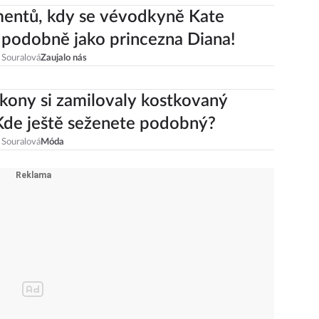
entů, kdy se vévodkyně Kate
 podobně jako princezna Diana!
 Souralová
Zaujalo nás
kony si zamilovaly kostkovaný
Kde ještě seženete podobný?
 Souralová
Móda