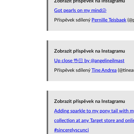
Zobrazit příspěvek na Instagramu
Got pearls on my mind🐚
Příspěvek sdílený
Pernille Teisbaek
(@p
Zobrazit příspěvek na Instagramu
Up close 🖖🏻 by @angelineilmast
Příspěvek sdílený
Tine Andrea
(@tinea
Zobrazit příspěvek na Instagramu
Adding sparkle to my pony tail with m
collection at any Target store and onlin
#sincerelyscunci