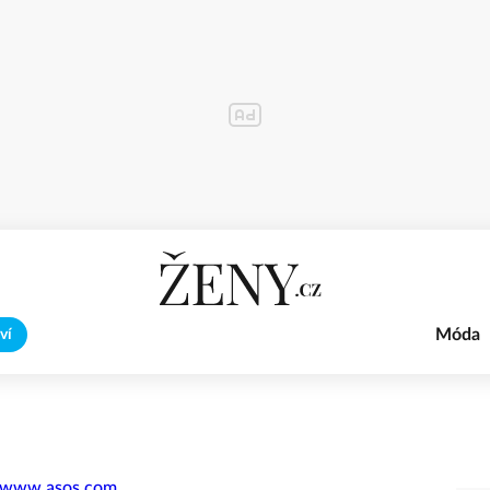
Móda
ví