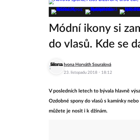
Módní ikony si za
do vlasů. Kde se d
Ivona Horváth Souralová
·
23. listopadu 2018
18:12
V posledních letech to bývala hlavně výs
Ozdobné spony do vlasů s kamínky nebo p
můžete je nosit i k džínám.