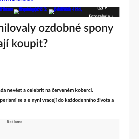
9
Fotogalerie
milovaly ozdobné spony
ají koupit?
ada nevěst a celebrit na červeném koberci.
erlami se ale nyní vracejí do každodenního života a