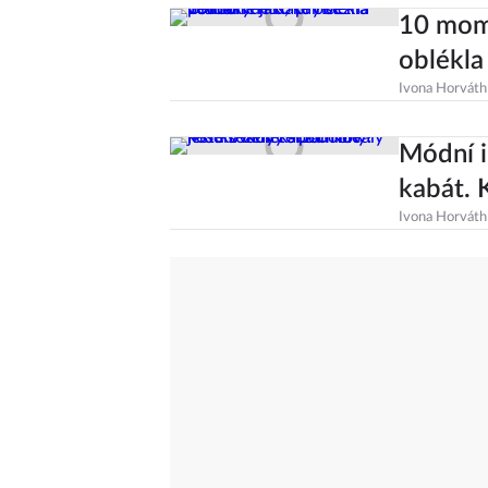
10 mom
oblékla
Ivona Horváth
Módní i
kabát. 
Ivona Horváth