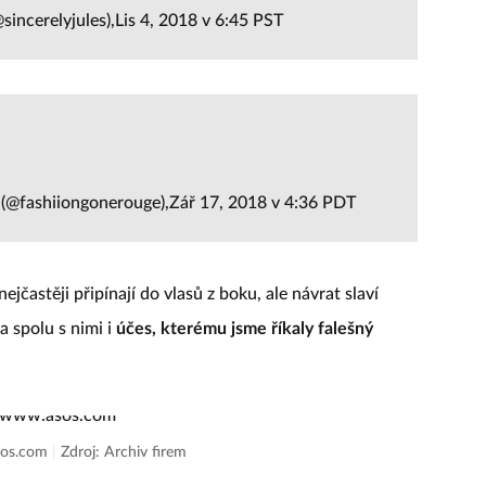
sincerelyjules),Lis 4, 2018 v 6:45 PST
(@fashiiongonerouge),Zář 17, 2018 v 4:36 PDT
ejčastěji připínají do vlasů z boku, ale návrat slaví
a spolu s nimi i
účes, kterému jsme říkaly falešný
sos.com
|
Zdroj: Archiv firem