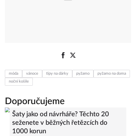
móda
vánoce
tipy na dárky
pyžamo
pyžamo na doma
noční košile
Doporučujeme
Šaty jako od návrháře? Těchto 20
seženete v běžných řetězcích do
1000 korun