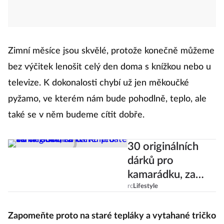
Zimní měsíce jsou skvělé, protože konečně můžeme
bez výčitek lenošit celý den doma s knížkou nebo u
televize. K dokonalosti chybí už jen měkoučké
pyžamo, ve kterém nám bude pohodlně, teplo, ale
také se v něm budeme cítit dobře.
30 originálních
dárků pro
kamarádku, za
které nedáte víc
rc
Lifestyle
než 300 Kč
Zapomeňte proto na staré tepláky a vytahané tričko