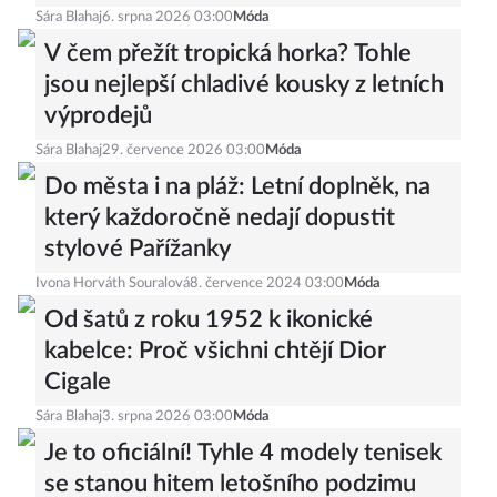
Sára Blahaj
6. srpna 2026 03:00
Móda
V čem přežít tropická horka? Tohle
jsou nejlepší chladivé kousky z letních
výprodejů
Sára Blahaj
29. července 2026 03:00
Móda
Do města i na pláž: Letní doplněk, na
který každoročně nedají dopustit
stylové Pařížanky
Ivona Horváth Souralová
8. července 2024 03:00
Móda
Od šatů z roku 1952 k ikonické
kabelce: Proč všichni chtějí Dior
Cigale
Sára Blahaj
3. srpna 2026 03:00
Móda
Je to oficiální! Tyhle 4 modely tenisek
se stanou hitem letošního podzimu