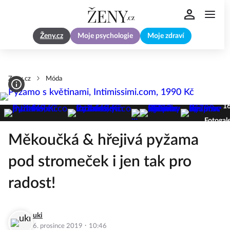
Ženy.cz
Moje psychologie
Moje zdraví
Zeny.cz
Móda
1
Fotogale
Měkoučká & hřejivá pyžama
pod stromeček i jen tak pro
radost!
uki
·
6. prosince 2019
10:46