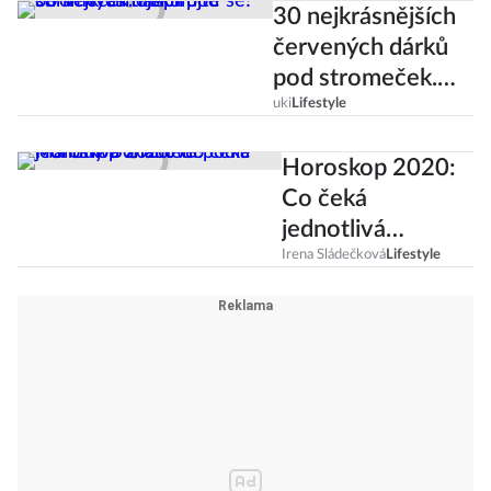
30 nejkrásnějších
červených dárků
pod stromeček.
Inspirujte se!
uki
Lifestyle
Horoskop 2020:
Co čeká
jednotlivá
znamení podle
Irena Sládečková
Lifestyle
Martiny
Boháčové?