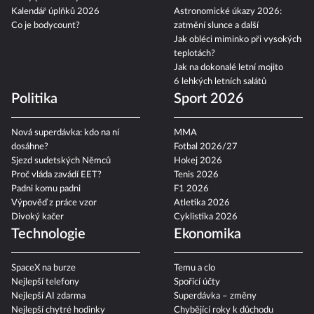
Kalendář úplňků 2026
Astronomické úkazy 2026:
Co je bodycount?
zatmění slunce a další
Jak obléci miminko při vysokých
teplotách?
Jak na dokonalé letní mojito
6 lehkých letních salátů
Politika
Sport 2026
Nová superdávka: kdo na ní
MMA
dosáhne?
Fotbal 2026/27
Sjezd sudetských Němců
Hokej 2026
Proč vláda zavádí EET?
Tenis 2026
Padni komu padni
F1 2026
Výpověď z práce vzor
Atletika 2026
Divoký kačer
Cyklistika 2026
Technologie
Ekonomika
SpaceX na burze
Temu a clo
Nejlepší telefony
Spořicí účty
Nejlepší AI zdarma
Superdávka – změny
Nejlepší chytré hodinky
Chybějící roky k důchodu