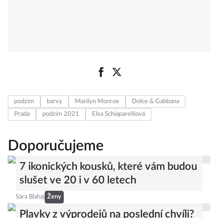
podzim
barvy
Marilyn Monroe
Dolce & Gabbana
Prada
podzim 2021
Elsa Schiaparelliová
Doporučujeme
7 ikonických kousků, které vám budou
slušet ve 20 i v 60 letech
Sára Blahaj
Ženy