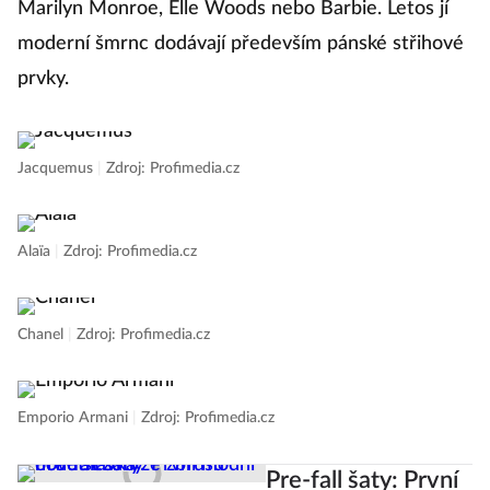
Marilyn Monroe, Elle Woods nebo Barbie. Letos jí
n
moderní šmrnc dodávají především pánské střihové
prvky.
Pa
Jacquemus
|
Zdroj: Profimedia.cz
Gi
Alaïa
|
Zdroj: Profimedia.cz
Ma
Chanel
|
Zdroj: Profimedia.cz
Ch
Emporio Armani
|
Zdroj: Profimedia.cz