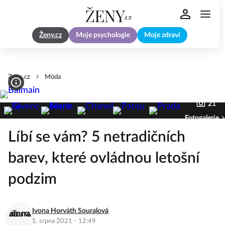
Ženy.cz
Moje psychologie
Moje zdraví
Zeny.cz
Móda
21
Fotogalerie
Líbí se vám? 5 netradičních
barev, které ovládnou letošní
podzim
Ivona Horváth Souralová