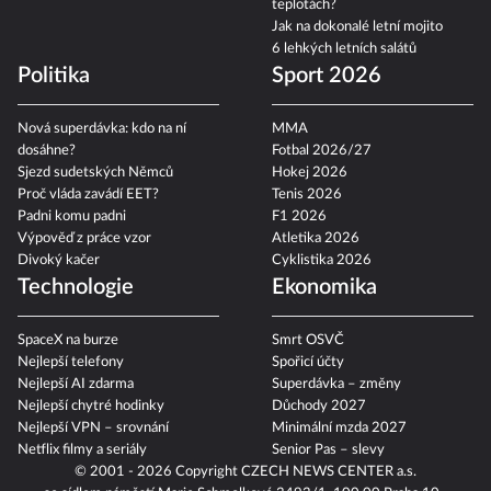
Jak obléci miminko při vysokých
teplotách?
Jak na dokonalé letní mojito
6 lehkých letních salátů
Politika
Sport 2026
Nová superdávka: kdo na ní
MMA
dosáhne?
Fotbal 2026/27
Sjezd sudetských Němců
Hokej 2026
Proč vláda zavádí EET?
Tenis 2026
Padni komu padni
F1 2026
Výpověď z práce vzor
Atletika 2026
Divoký kačer
Cyklistika 2026
Technologie
Ekonomika
SpaceX na burze
Smrt OSVČ
Nejlepší telefony
Spořicí účty
Nejlepší AI zdarma
Superdávka – změny
Nejlepší chytré hodinky
Důchody 2027
Nejlepší VPN – srovnání
Minimální mzda 2027
Netflix filmy a seriály
Senior Pas – slevy
© 2001 - 2026 Copyright
CZECH NEWS CENTER a.s.