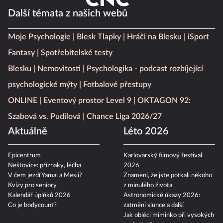
Další témata z našich webů
Moje Psychologie
Blesk Tlapky
Hráči na Blesku
iSport
Fantasy
Spotřebitelské testy
Blesku
Nemovitosti
Psychologika - podcast rozbíjející
psychologické mýty
Fotbalové přestupy
ONLINE
Eventový prostor Level 9
OKTAGON 92:
Szabová vs. Pudilová
Chance Liga 2026/27
Aktuálně
Léto 2026
Epicentrum
Karlovarský filmový festival
Neštovice: příznaky, léčba
2026
V čem jezdí Yamal a Mesii?
Znamení, že jste potkali někoho
Kvízy pro seniory
z minulého života
Kalendář úplňků 2026
Astronomické úkazy 2026:
Co je bodycount?
zatmění slunce a další