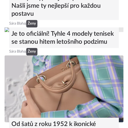
Plavky z výprodejů na poslední chvíli?
Našli jsme ty nejlepší pro každou
postavu
Sára Blahaj
Ženy
Je to oficiální! Tyhle 4 modely tenisek
se stanou hitem letošního podzimu
Sára Blahaj
Ženy