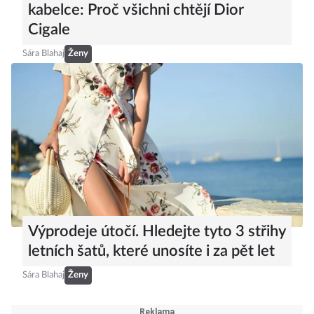
Od šatů z roku 1952 k ikonické
kabelce: Proč všichni chtějí Dior
Cigale
Sára Blahaj
Ženy
Výprodeje útočí. Hledejte tyto 3 střihy
letních šatů, které unosíte i za pět let
Sára Blahaj
Ženy