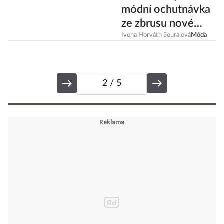
Pre-fall šaty: První
módní ochutnávka
ze zbrusu nové
sezóny
Ivona Horváth Souralová
Móda
2
/ 5