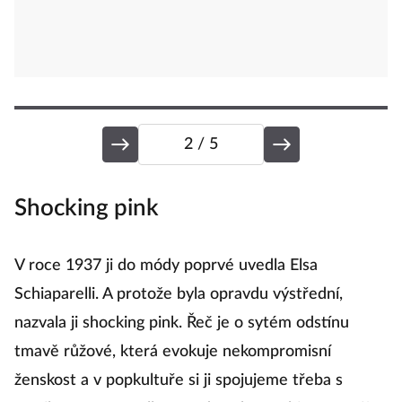
2
/ 5
Shocking pink
L
íš
V roce 1937 ji do módy poprvé uvedla Elsa
Z
ně
Schiaparelli. A protože byla opravdu výstřední,
o 
y.
nazvala ji shocking pink. Řeč je o sytém odstínu
p
tmavě růžové, která evokuje nekompromisní
o
ženskost a v popkultuře si ji spojujeme třeba s
po