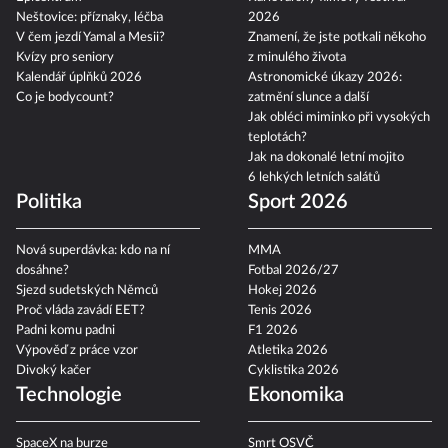
Neštovice: příznaky, léčba
2026
V čem jezdí Yamal a Mesii?
Znamení, že jste potkali někoho
Kvízy pro seniory
z minulého života
Kalendář úplňků 2026
Astronomické úkazy 2026:
Co je bodycount?
zatmění slunce a další
Jak obléci miminko při vysokých
teplotách?
Jak na dokonalé letní mojito
6 lehkých letních salátů
Politika
Sport 2026
Nová superdávka: kdo na ní
MMA
dosáhne?
Fotbal 2026/27
Sjezd sudetských Němců
Hokej 2026
Proč vláda zavádí EET?
Tenis 2026
Padni komu padni
F1 2026
Výpověď z práce vzor
Atletika 2026
Divoký kačer
Cyklistika 2026
Technologie
Ekonomika
SpaceX na burze
Smrt OSVČ