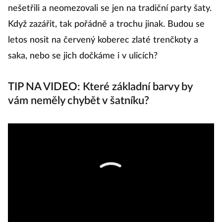
nešetřili a neomezovali se jen na tradiční party šaty.
na
Když zazářit, tak pořádně a trochu jinak. Budou se
t
letos nosit na červený koberec zlaté trenčkoty a
že
saka, nebo se jich dočkáme i v ulicích?
M
m
TIP NA VIDEO: Které základní barvy by
pr
vám neměly chybět v šatníku?
J
Al
Ch