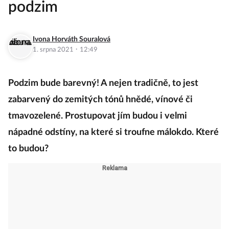
podzim
Ivona Horváth Souralová
·
1. srpna 2021
12:49
Podzim bude barevný! A nejen tradičně, to jest
zabarvený do zemitých tónů hnědé, vínové či
tmavozelené. Prostupovat jím budou i velmi
nápadné odstíny, na které si troufne málokdo. Které
to budou?