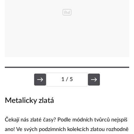
1
/ 5
Metalicky zlatá
S
Čekají nás zlaté časy? Podle módních tvůrců nejspíš
V
ano! Ve svých podzimních kolekcích zlatou rozhodně
Sc