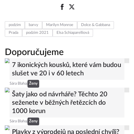
podzim
barvy
Marilyn Monroe
Dolce & Gabbana
Prada
podzim 2021
Elsa Schiaparelliová
Doporučujeme
7 ikonických kousků, které vám budou
slušet ve 20 i v 60 letech
Sára Blahaj
Ženy
Šaty jako od návrháře? Těchto 20
seženete v běžných řetězcích do
1000 korun
Sára Blahaj
Ženy
Plavky z výprodejů na poslední chvíli?