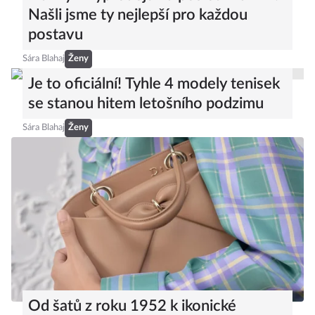
Našli jsme ty nejlepší pro každou
postavu
Sára Blahaj
Ženy
Je to oficiální! Tyhle 4 modely tenisek
se stanou hitem letošního podzimu
Sára Blahaj
Ženy
Od šatů z roku 1952 k ikonické