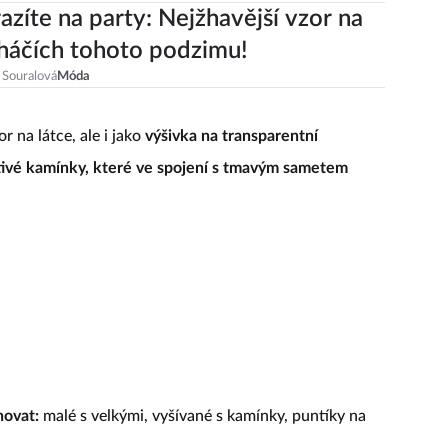
azíte na party: Nejžhavější vzor na
háčích tohoto podzimu!
 Souralová
Móda
r na látce, ale i jako
výšivka na transparentní
tivé kamínky, které ve spojení s tmavým sametem
novat:
malé s velkými, vyšívané s kamínky, puntíky na