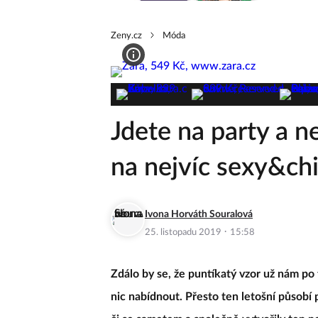
Zeny.cz
Móda
Jdete na party a ne
na nejvíc sexy&chi
Ivona Horváth Souralová
·
25. listopadu 2019
15:58
Zdálo by se, že puntíkatý vzor už nám po 
nic nabídnout. Přesto ten letošní působí 