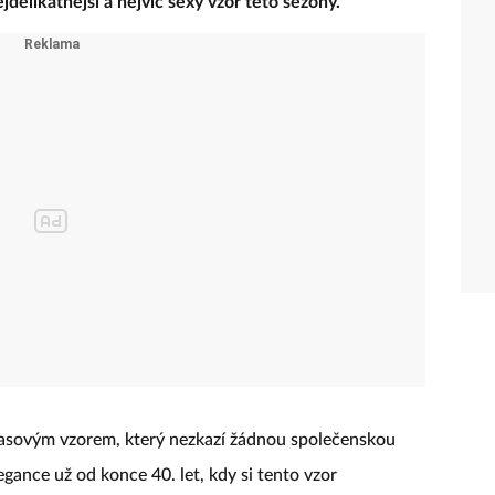
jdelikátnější a nejvíc sexy vzor této sezóny.
časovým vzorem, který nezkazí žádnou společenskou
egance už od konce 40. let, kdy si tento vzor