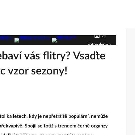
21
Fotogalerie
baví vás flitry? Vsaďte
c vzor sezony!
tolika letech, kdy je nepřetržitě populární, nemůže
překvapivě. Spojil se totiž s trendem černé organzy