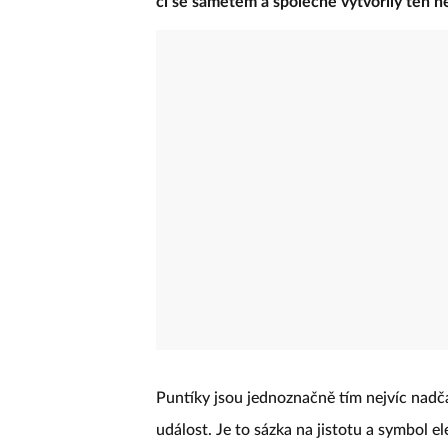
či se sametem a společně vytvořily ten ne
Puntíky jsou jednoznačně tím nejvíc nad
událost. Je to sázka na jistotu a symbol el