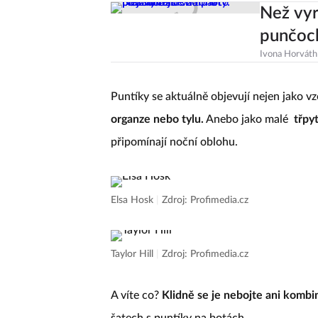
Než vyr
punčoc
Ivona Horváth
Puntíky se aktuálně objevují nejen jako vzo
organze nebo tylu.
Anebo jako malé
třpy
připomínají noční oblohu.
Elsa Hosk
|
Zdroj: Profimedia.cz
Taylor Hill
|
Zdroj: Profimedia.cz
A víte co?
Klidně se je nebojte ani kombi
šatech s puntíky na botách...