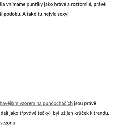
vidla vnímáme puntíky jako hravé a roztomilé,
právě
 podobu. A také tu nejvíc sexy!
žhavějším vzorem na punčocháčích
jsou právě
ají jako třpytivé tečky), byl už jen krůček k trendu,
y sezonu.