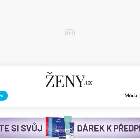
Móda
ví