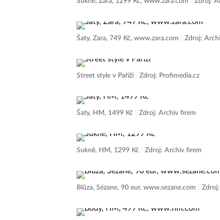
Sukně, Zara, 1299 Kč, www.zara.com
|
Zdroj: A
Šaty, Zara, 749 Kč, www.zara.com
|
Zdroj: Arch
Street style v Paříži
|
Zdroj: Profimedia.cz
Šaty, HM, 1499 Kč
|
Zdroj: Archiv firem
Sukně, HM, 1299 Kč
|
Zdroj: Archiv firem
Blůza, Sézane, 90 eur, www.sezane.com
|
Zdroj: