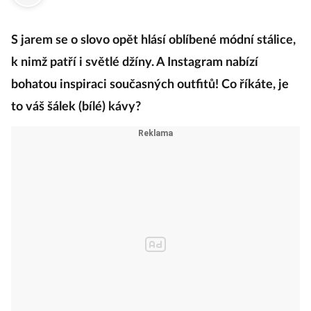
·
6. dubna 2021
12:59
S jarem se o slovo opět hlásí oblíbené módní stálice,
k nimž patří i světlé džíny. A Instagram nabízí
bohatou inspiraci současných outfitů! Co říkáte, je
to váš šálek (bílé) kávy?