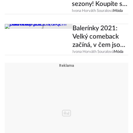
košile jsou hitem
sezony! Koupíte si
je také?
Ivona Horváth Souralová
Móda
Balerínky 2021:
Velký comeback
začíná, v čem jsou
letos jiné?
Ivona Horváth Souralová
Móda