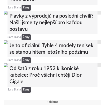
1000 korun
Sára Blahaj
Ženy
Plavky z výprodejů na poslední chvíli?
Našli jsme ty nejlepší pro každou
postavu
Sára Blahaj
Ženy
Je to oficiální! Tyhle 4 modely tenisek
se stanou hitem letošního podzimu
Sára Blahaj
Ženy
Od šatů z roku 1952 k ikonické
kabelce: Proč všichni chtějí Dior
Cigale
Sára Blahaj
Ženy