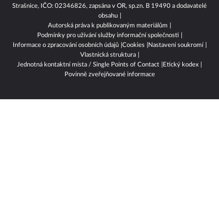
se sídlem náměstí Marie Schmolkové 3493/1, 100 00 Praha 10 -
Strašnice, IČO: 02346826, zapsána v OR, sp.zn. B 19490 a dodavatelé
obsahu
Autorská práva k publikovaným materiálům
Podmínky pro užívání služby informační společnosti
Informace o zpracování osobních údajů
Cookies
Nastavení soukromí
Vlastnická struktura
Jednotná kontaktní místa / Single Points of Contact
Etický kodex
Povinně zveřejňované informace