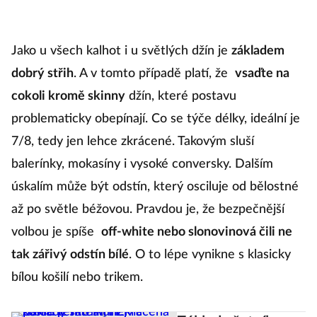
Jako u všech kalhot i u světlých džín je
základem
dobrý střih
. A v tomto případě platí, že
vsaďte na
cokoli kromě skinny
džín, které postavu
problematicky obepínají. Co se týče délky, ideální je
7/8, tedy jen lehce zkrácené. Takovým sluší
balerínky, mokasíny i vysoké conversky. Dalším
úskalím může být odstín, který osciluje od bělostné
až po světle béžovou. Pravdou je, že bezpečnější
volbou je spíše
off-white nebo slonovinová čili ne
tak zářivý odstín bílé
. O to lépe vynikne s klasicky
bílou košilí nebo trikem.