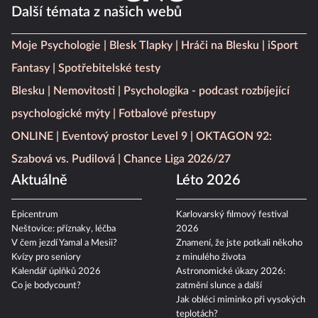
Další témata z našich webů
Moje Psychologie
Blesk Tlapky
Hráči na Blesku
iSport
Fantasy
Spotřebitelské testy
Blesku
Nemovitosti
Psychologika - podcast rozbíjející
psychologické mýty
Fotbalové přestupy
ONLINE
Eventový prostor Level 9
OKTAGON 92:
Szabová vs. Pudilová
Chance Liga 2026/27
Aktuálně
Léto 2026
Epicentrum
Karlovarský filmový festival
Neštovice: příznaky, léčba
2026
V čem jezdí Yamal a Mesii?
Znamení, že jste potkali někoho
Kvízy pro seniory
z minulého života
Kalendář úplňků 2026
Astronomické úkazy 2026:
Co je bodycount?
zatmění slunce a další
Jak obléci miminko při vysokých