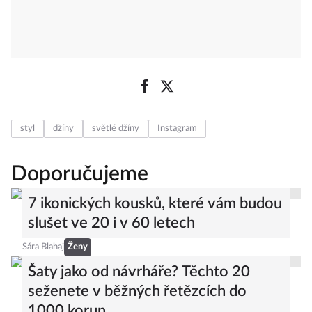
styl
džíny
světlé džíny
Instagram
Doporučujeme
7 ikonických kousků, které vám budou
slušet ve 20 i v 60 letech
Sára Blahaj
Ženy
Šaty jako od návrháře? Těchto 20
seženete v běžných řetězcích do