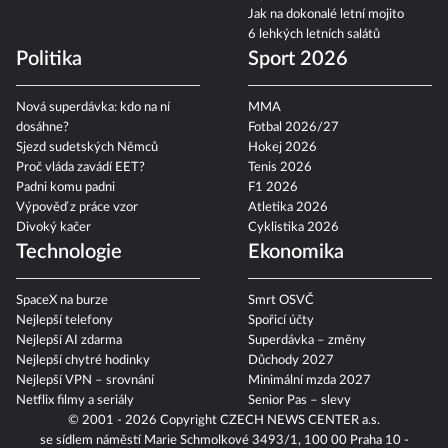
teplotách?
Jak na dokonalé letní mojito
6 lehkých letních salátů
Politika
Sport 2026
Nová superdávka: kdo na ní
MMA
dosáhne?
Fotbal 2026/27
Sjezd sudetských Němců
Hokej 2026
Proč vláda zavádí EET?
Tenis 2026
Padni komu padni
F1 2026
Výpověď z práce vzor
Atletika 2026
Divoký kačer
Cyklistika 2026
Technologie
Ekonomika
SpaceX na burze
Smrt OSVČ
Nejlepší telefony
Spořicí účty
Nejlepší AI zdarma
Superdávka – změny
Nejlepší chytré hodinky
Důchody 2027
Nejlepší VPN – srovnání
Minimální mzda 2027
Netflix filmy a seriály
Senior Pas – slevy
© 2001 - 2026 Copyright
CZECH NEWS CENTER a.s.