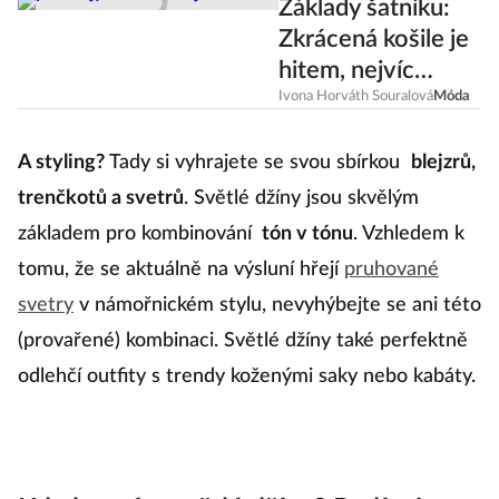
Základy šatníku:
Zkrácená košile je
hitem, nejvíc
poletí tento střih
Ivona Horváth Souralová
Móda
A styling?
Tady si vyhrajete se svou sbírkou
blejzrů,
trenčkotů a svetrů
. Světlé džíny jsou skvělým
základem pro kombinování
tón v tónu
. Vzhledem k
tomu, že se aktuálně na výsluní hřejí
pruhované
svetry
v námořnickém stylu, nevyhýbejte se ani této
(provařené) kombinaci. Světlé džíny také perfektně
odlehčí outfity s trendy koženými saky nebo kabáty.